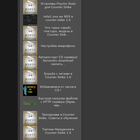
Установка Psycho Stats
для Counter Strike
m4a1 она же M16 в
counter strike 1.6
Что такое спрайт,
текстура, модель в
Counter Strik...
Настройка микрофона
Авторестарт CS сервера!
Serverdoc download/
скачать...
Борьба с читами в
Counter Strike 1.6
Избавляемся от лагов в
CS !
Быстрая загрузка файлов
с HTTP сервера (Звуки,
кар...
Тренировки в Counter
Strike. Советы и обучение
Тактика Нападения в
Counter Strike 1.6