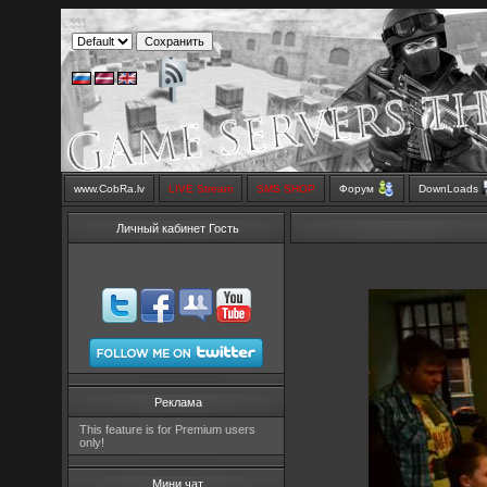
www.CobRa.lv
LIVE Stream
SMS SHOP
Форум
DownLoads
Личный кабинет Гость
Реклама
This feature is for Premium users
only!
Мини чат