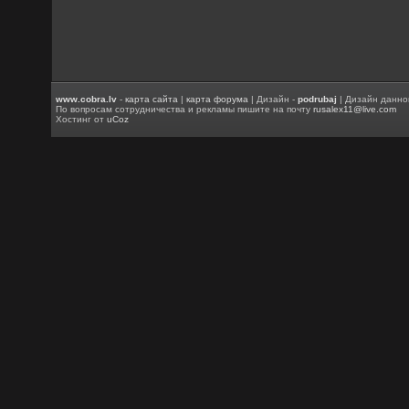
www.cobra.lv
-
карта сайта
|
карта форума
| Дизайн -
podrubaj
| Дизайн данно
По вопросам сотрудничества и рекламы пишите на почту
rusalex11@live.com
Хостинг от
uCoz