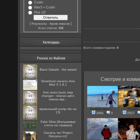
Csdm
War3 + Csdm
Hns xD
[
·
]
Результаты
Архив опросов
Всего ответов:
936
Календарь
Всего комментариев
:
0
Разное из Файлов
До
Black Sabath - the wizard
Смотрие и комме
Download скачать Amx
Mod X 1.8.1
Amc.amxx [auto map
changer - плагин авто
смены кар...
прикольный pump mix на
football meet c...
RusSeL
CS
2491
|
3
2517
|
Fake Slots [Фальшивые
слоты на сервере]
Скачать чит Project
Dionysus rc2