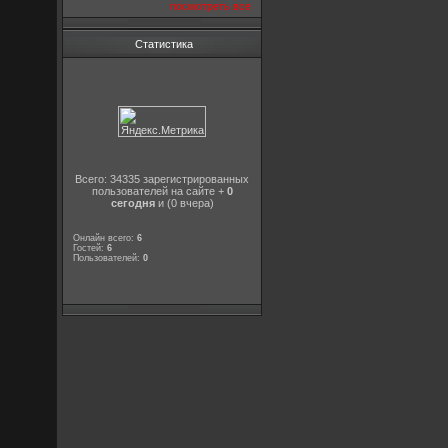
посмотреть все
Статистика
Всего: 34335 зарегистрированных
пользователей на сайте +
0
сегодня
и (0 вчера)
Онлайн всего:
6
Гостей:
6
Пользователей:
0