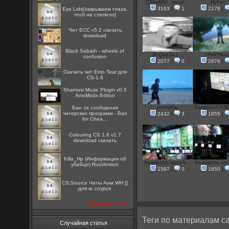
CTApbIU : vecai...
Hy6ac
3163
|
1
2178
|
Eye Lids[закрываем глаза,
чтоб не слепило]
Чит ECC v5.2 скачать
download
Black Sabath - wheels of
Al-Qaeda |...
-=HaPHuu
confusion
2077
|
0
2876
|
Скачать чит Emo Tear для
CS-1.6
Shamusi Music Plugin v0.5
AmxModx Editon
podrubaj
bangluv ASUS 
Бан за сообщения
читерских программ - Ban
2432
|
3
1855
|
for Chea...
Colouring CS 1.6 v1.7
download скачать
Killa_Hp (Информация об
headache asus k...
headache asus
убийце) RusVersion
1597
|
0
1650
|
CS:Source Читы Аим WH []
для кс соурсе
посмотреть все
Теги по материалам са
Случайная статья