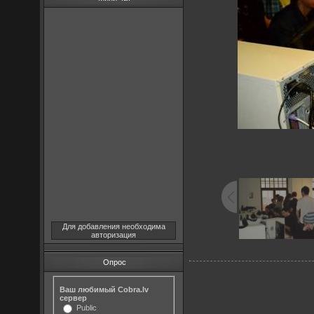
Для добавления необходима
авторизация
Опрос
Ваш любимый Cobra.lv
сервер
Public