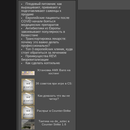
Плодовый питомник: как
выращивают, прививают и
подготавливают саженцы к
продаже
Европейские пациенты после
COVID начали бояться
медицинских препаратов
Антибиотики из Европы
завоевывают популярность в
Казахстане
Транспортировка лекарств:
почему это важно делать
профессионально?
Топ-3 европейских клиник, куда
стоит обратиться за лечением
Преимущества REVI
биоревитализации
Как сделать коптильню
Установка AMX Bans на
хостинг
36 советов при игре в CS:
Как доказать что вы не
читер?
Распрыг в Counter-Strike
Тактика на de_aztec в
Counter Strike 1.6