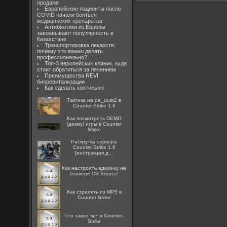
продаже
Европейские пациенты после
COVID начали бояться
медицинских препаратов
Антибиотики из Европы
завоевывают популярность в
Казахстане
Транспортировка лекарств:
почему это важно делать
профессионально?
Топ-3 европейских клиник, куда
стоит обратиться за лечением
Преимущества REVI
биоревитализации
Как сделать коптильню
Тактика на de_dust2 в
Counter Strike 1.6
Как посмотреть DEMO
(демку) игры в Counter
Strike
Раскрутка сервера
Counter Strike 1.6
[инструкция д...
Как настроить админку на
сервере CS Source!
Как стрелять из MP5 в
Counter Strike
Что такое чит в Counter-
Strike