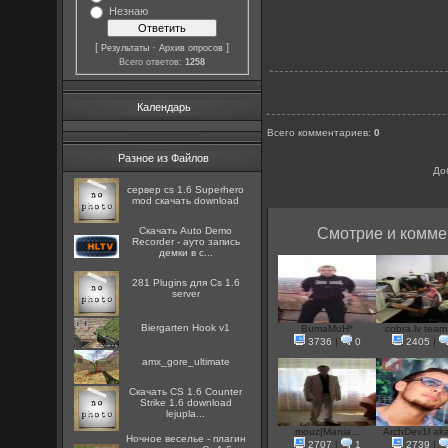
Незнаю
[
·
]
Результаты
Архив опросов
Всего ответов:
1258
Календарь
Всего комментариев
:
0
Разное из Файлов
До
сервер cs 1.6 Superhero
mod скачать download
Скачать Auto Demo
Смотрие и комме
Recorder - ауто запись
демки в c...
281 Plugins для Cs 1.6
server
Biergarten Hook v1
BumaMuH*
cobra.lv team 
3736
|
0
2405
|
amx_gore_ultimate
Скачать CS 1.6 Counter
Strike 1.6 download
lejupla...
mouz|Mania...
ArchDev1l aka
Ночное веселье - плагин
2707
|
1
2739
|