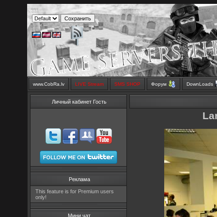
www.CobRa.lv
LIVE Stream
SMS SHOP
Форум
DownLoads
Личный кабинет Гость
La
Реклама
This feature is for Premium users
only!
Мини чат