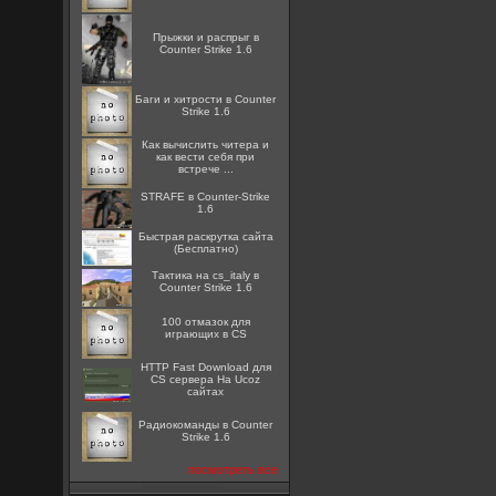
Прыжки и распрыг в
Counter Strike 1.6
Баги и хитрости в Counter
Strike 1.6
Как вычислить читера и
как вести себя при
встрече ...
STRAFE в Counter-Strike
1.6
Быстрая раскрутка сайта
(Бесплатно)
Тактика на cs_italy в
Counter Strike 1.6
100 отмазок для
играющих в CS
HTTP Fast Download для
CS сервера На Ucoz
сайтах
Радиокоманды в Counter
Strike 1.6
посмотреть все