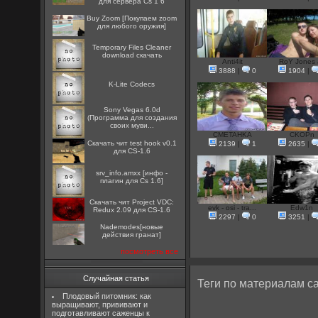
для сервера Cs 1 6
Buy Zoom [Покупаем zoom
для любого оружия]
Temporary Files Cleaner
download скачать
Anti4it
RoY Jones J
3888
|
0
1904
|
K-Lite Codecs
Sony Vegas 6.0d
(Программа для создания
своих муви...
CMETAHKA
CKOPn
Скачать чит test hook v0.1
2139
|
1
2635
|
для CS-1.6
srv_info.amxx [инфо -
плагин для Cs 1.6]
Скачать чит Project VDC:
evk - osi - tra...
Edw1n
Redux 2.09 для CS-1.6
2297
|
0
3251
|
Nademodes[новые
действия гранат]
посмотреть все
Случайная статья
Теги по материалам са
Плодовый питомник: как
выращивают, прививают и
подготавливают саженцы к