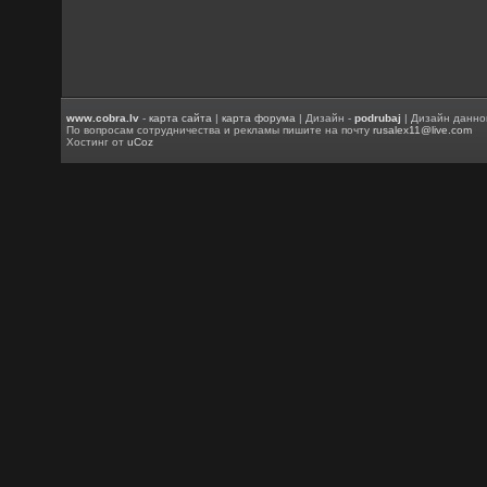
www.cobra.lv
-
карта сайта
|
карта форума
| Дизайн -
podrubaj
| Дизайн данно
По вопросам сотрудничества и рекламы пишите на почту
rusalex11@live.com
Хостинг от
uCoz