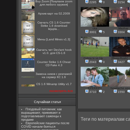
Buy Zoom [Покупаем zoom
2295
|
0
3154
|
для любого оружия]
Архив карт на 02.2009
Скачать CS 1.6 Counter
Strike 1.6 download
cka
Mazhar
lejupla...
3001
|
5
3304
|
Мины [Land Mines v1.3]
Скачать чит Dev!ant hook
v1.0. для CS-1.6
Cobra.lv vs Up ...
[Russ-Rush] - 
Counter Strike 1.6 Cheat
2043
|
0
3427
|
CD Fake 4.3
Замена ников с рекламой
на сервер КС 1.6
CS 1.6 Winamp Utility v1.7
KPEKEP+
headache asus
посмотреть все
3710
|
2
1550
|
Случайная статья
Плодовый питомник: как
выращивают, прививают и
подготавливают саженцы к
Теги по материалам са
продаже
Европейские пациенты после
COVID начали бояться