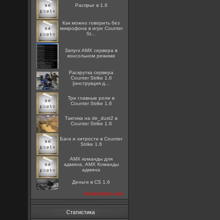
Распрыг в 1.6
Как можно говорить без
микрофона в игре Counter
St...
Запуск AMX сервера в
консольном режиме
Раскрутка сервера
Counter Strike 1.6
[инструкция д...
Три главные роли в
Counter Strike 1.6
Тактика на de_dust2 в
Counter Strike 1.6
Баги и хитрости в Counter
Strike 1.6
AMX команды для
админа, AMX Команды
админа
Деньги в CS 1.6
посмотреть все
Статистика