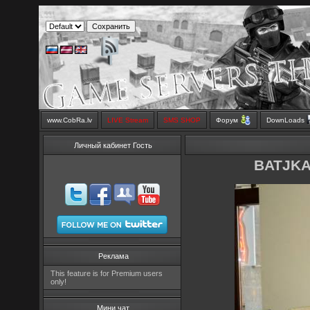
www.CobRa.lv
LIVE Stream
SMS SHOP
Форум
DownLoads
Личный кабинет Гость
BATJK
Реклама
This feature is for Premium users
only!
Мини чат