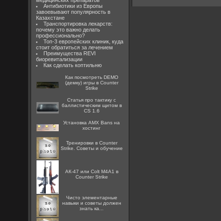
медицинских препаратов
Антибиотики из Европы
завоевывают популярность в
Казахстане
Транспортировка лекарств:
почему это важно делать
профессионально?
Топ-3 европейских клиник, куда
стоит обратиться за лечением
Преимущества REVI
биоревитализации
Как сделать коптильню
Как посмотреть DEMO
(демку) игры в Counter
Strike
Статья про тактику с
баллистическим щитом в
CS 1.6
Установка AMX Bans на
хостинг
Тренировки в Counter
Strike. Советы и обучение
АК-47 или Colt M4A1 в
Counter Strike
Чисто элементарные
навыки и советы должен
знать ка...