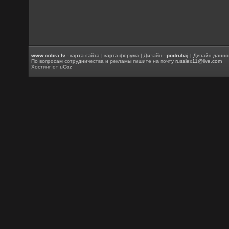
www.cobra.lv
-
карта сайта
|
карта форума
| Дизайн -
podrubaj
| Дизайн данно
По вопросам сотрудничества и рекламы пишите на почту
rusalex11@live.com
Хостинг от
uCoz