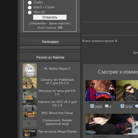
Csdm
War3 + Csdm
Hns xD
[
·
]
Результаты
Архив опросов
Всего ответов:
936
Всего комментариев
:
0
Календарь
До
Разное из Файлов
HL Media Player 3
Смотрие и комме
Скачать чит Fablehack
v0.7 для CS-1.6
Dionysus v1 читы для CS-
1.6
Скачать чит ECC v5.2 для
PG # ChEhAnTe
Headway
CS-1.6
2995
|
2
3233
|
BAC Blood Anti Cheat
Chickenmod: Rebirth
[куринный мод]
Пак читов by Mega-Cheats
BumaMuH*
Tsil