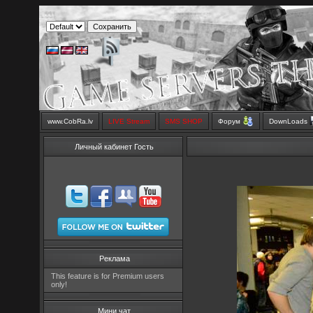
www.CobRa.lv
LIVE Stream
SMS SHOP
Форум
DownLoads
Личный кабинет Гость
Реклама
This feature is for Premium users
only!
Мини чат