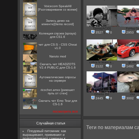
Voicecom SpeakAll
[Разговариваем со всеми]
Запись демо на
клиенте[Demo record]
Tjoma[ACID]
FoHap1k
3527
|
0
2953
|
Колекция спрэев (sprays)
для CS1.6
чит для CS:S - CSS Cheat
v1.0
Naruto mod
cobra.lv team a...
gL4ik
Скачать чит HEADZOTS
2122
|
0
1492
|
V2.4 PUBLIC для CS-1.6
Аутоматические опросы
на сервере
ricochet.amxx [рикошет
пуль от стен]
Ghetto DJ
cka
2445
|
0
3002
|
Скачать чит Emo Tear для
CS-1.6
посмотреть все
Случайная статья
Теги по материалам са
Плодовый питомник: как
выращивают, прививают и
подготавливают саженцы к