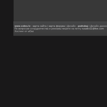
www.cobra.lv
-
карта сайта
|
карта форума
| Дизайн -
podrubaj
| Дизайн данно
По вопросам сотрудничества и рекламы пишите на почту
rusalex11@live.com
Хостинг от
uCoz