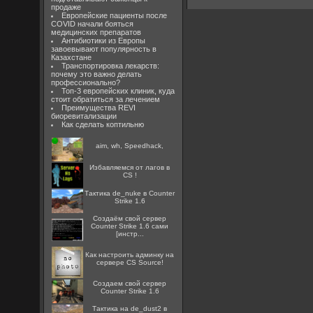
продаже
Европейские пациенты после
COVID начали бояться
медицинских препаратов
Антибиотики из Европы
завоевывают популярность в
Казахстане
Транспортировка лекарств:
почему это важно делать
профессионально?
Топ-3 европейских клиник, куда
стоит обратиться за лечением
Преимущества REVI
биоревитализации
Как сделать коптильню
aim, wh, Speedhack,
Избавляемся от лагов в
CS !
Тактика de_nuke в Counter
Strike 1.6
Создаём свой сервер
Counter Strike 1.6 сами
[инстр...
Как настроить админку на
сервере CS Source!
Создаем свой сервер
Counter Strike 1.6
Тактика на de_dust2 в