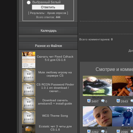
Выбранный Белый
[
·
]
Результаты
Архив опросов
Всего ответов:
444
Календарь
Всего комментариев
:
0
Разное из Файлов
До
Скачать чит Fixed Cdhack
5.0 для CS-1.6
Смотрие и комме
Mute любому игроку на
сервере CS
CS RCON Password Finder
1.0.1 en download /
скачат...
Mazhar
Just_Smile)
Download скачать
3497
|
0
2643
|
amxbans5 + install guide
WCG Theme Song
Ecstatic чит 3 читы для
MassiveAttack
QiMeR A
CS-1.6
2262
|
0
2096
|