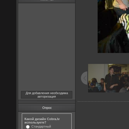
Для добавления необходима
авторизация
Опрос
Какой дизайн Cobra.lv
используете?
Стандартный