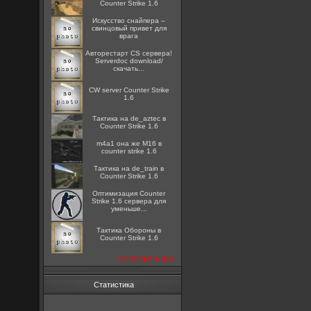
Counter Strike 1.6
Искусство снайпера –
свинцовый привет для
врага
Авторестарт CS сервера!
Serverdoc download/
скачать...
CW server Counter Strike
1.6
Тактика на de_aztec в
Counter Strike 1.6
m4a1 она же M16 в
counter strike 1.6
Тактика на de_train в
Counter Strike 1.6
Оптимизация Counter
Strike 1.6 сервера для
уменьше...
Тактика Обороны в
Counter Strike 1.6
посмотреть все
Статистика