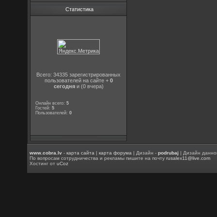
Статистика
Всего: 34335 зарегистрированных
пользователей на сайте +
0
сегодня
и (0 вчера)
Онлайн всего:
5
Гостей:
5
Пользователей:
0
www.cobra.lv
-
карта сайта
|
карта форума
| Дизайн -
podrubaj
| Дизайн данно
По вопросам сотрудничества и рекламы пишите на почту
rusalex11@live.com
Хостинг от
uCoz