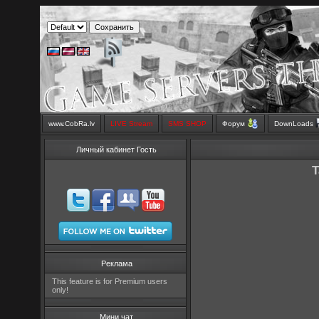
www.CobRa.lv
LIVE Stream
SMS SHOP
Форум
DownLoads
Личный кабинет Гость
T
Реклама
This feature is for Premium users
only!
Мини чат