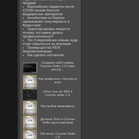
продаже
Европейские пациенты после
COVID начали бояться
медицинских препаратов
Антибиотики из Европы
завоевывают популярность в
Казахстане
Транспортировка лекарств:
почему это важно делать
профессионально?
Топ-3 европейских клиник, куда
стоит обратиться за лечением
Преимущества REVI
биоревитализации
Как сделать коптильню
Создаём свой сервер
Counter Strike 1.6 сами
[инстр...
Как правильно стрелять в
игре
m4a1 она же M16 в
counter strike 1.6
Настройка микрофона
Делаем Лого в Counter
Strike (для новечков)
CW server Counter Strike
1.6