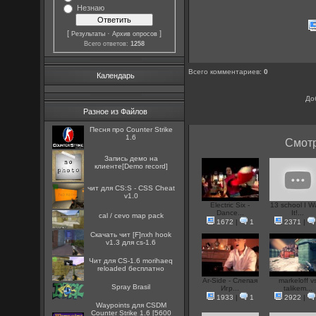
Незнаю
[
·
]
Результаты
Архив опросов
Всего ответов:
1258
Всего комментариев
:
0
Календарь
До
Разное из Файлов
Песня про Counter Strike
1.6
Смотр
Запись демо на
клиенте[Demo record]
чит для CS:S - CSS Cheat
v1.0
Electric Six -
13 school I W
Dance...
It!...
cal / cevo map pack
1672
|
1
2371
|
Скачать чит [F]nxh hook
v1.3 для cs-1.6
Чит для CS-1.6 morihaeq
reloaded бесплатно
Ar-Side - Слепая
markeloff v
Spray Brasil
Игр...
talikem...
1933
|
1
2922
|
Waypoints для CSDM
Counter Strike 1.6 [5600