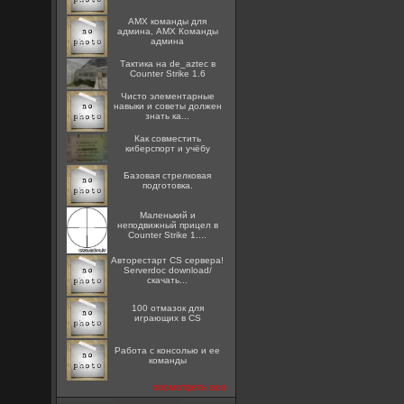
AMX команды для
админа, AMX Команды
админа
Тактика на de_aztec в
Counter Strike 1.6
Чисто элементарные
навыки и советы должен
знать ка...
Как совместить
киберспорт и учёбу
Базовая стрелковая
подготовка.
Маленький и
неподвижный прицел в
Counter Strike 1....
Авторестарт CS сервера!
Serverdoc download/
скачать...
100 отмазок для
играющих в CS
Работа с консолью и ее
команды
посмотреть все