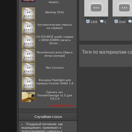
waypoi...
WinAmp 5541
CW 5x5 -3 Glock
ДТП
1909
|
1
2640
|
Аутоматические опросы
на сервере
CS:SOURCE public сервер
с MANI ADMIN скачать
беспл...
Теги по материалам са
Roundsound.amxx [Звук в
конце роунда]
Rev Connect
Фонарик Flashlight для
сервера Counter Strike 1.6
Скачать чит
FemaleOwnage v1.0 для
CS-1.6
посмотреть все
Случайная статья
Плодовый питомник: как
выращивают, прививают и
подготавливают саженцы к