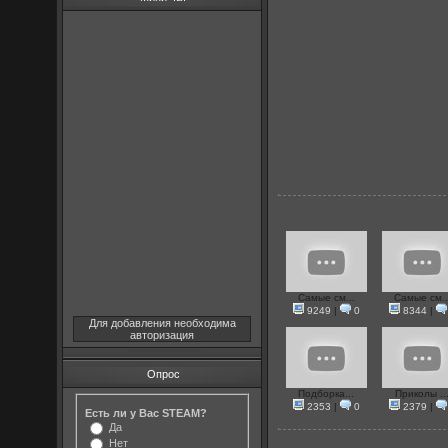
Самые см...
Самые см..
9249
|
0
8344
|
Для добавления необходима
авторизация
Опрос
Подборка...
Приколы ..
2353
|
0
2379
|
Есть ли у Вас STEAM?
Да
Нет