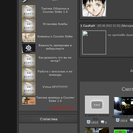
Тактика Обороны в
Counter Strike 1.6
Установка бомбы
1
CauKaH
[
Матер
(05.06.2012 21:52)
ne vpe4atlilo daze
Комиксы о Counter Strike
Важность экипировки в
киберспорте
Как доказать что вы не
читер?
Д
Работа с консолью и ее
команды
V!ntus КРУТ!!!!!!!!!
Смот
Тактика кемпера в Counter
Strike 1.6
посмотреть все
В память Antonio
Na`Vi ASUS 201
&qu...
Статистика
1914
|
1810
|
4