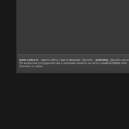
www.cobra.lv
-
карта сайта
|
карта форума
| Дизайн -
podrubaj
| Дизайн данн
По вопросам сотрудничества и рекламы пишите на почту
rusalex11@live.com
Хостинг от
uCoz