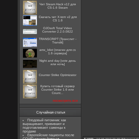
Чит Steam Hack v12 для
CS-1.6 Steam
Скачать чит X-tern v2 для
CS 1.6
OJOsoft Total Video
Converter 2.2.0.0822
TRANSCRIPT [Транслит -
Translit]
amx_Idiot [плагин для cs
1.6 сервера]
Night and day [vote день
или ночь]
Counter Strike Optimizator
Купить готовый сервер
Counter Strike 1.6 или
Count...
посмотреть все
Случайная статья
Плодовый питомник: как
выращивают, прививают и
подготавливают саженцы к
продаже
Европейские пациенты после
COVID начали бояться