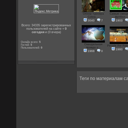
Обзор турнира
Самые смеш
Cobra....
футбол...
3040
|
7
1903
|
Всего: 34335 зарегистрированных
пользователей на сайте +
0
сегодня
и (0 вчера)
Онлайн всего:
5
Скандальная
Гостей:
5
People Are Aw
правда о...
Пользователей:
0
1980
|
1968
|
0
Теги по материалам са