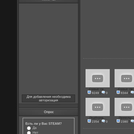
Самые см...
Самые см..
9249
|
0
8344
|
Для добавления необходима
авторизация
Опрос
Подборка...
Приколы ..
2354
|
0
2380
|
Есть ли у Вас STEAM?
Да
Нет