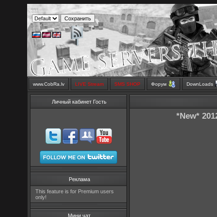
www.CobRa.lv
LIVE Stream
SMS SHOP
Форум
DownLoads
Личный кабинет Гость
*New* 201
Реклама
This feature is for Premium users
only!
Мини чат