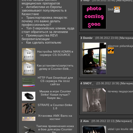
5
VKD
[
Материал
]
(16.06.2012 20:48)
медицинских препаратов
Антибиотики из Европы
Skill
завоевывают популярность в
Казахстане
Транспортировка лекарств:
почему это важно делать
профессионально?
Топ-3 европейских клиник, куда
стоит обратиться за лечением
Преимущества REVI
3
Dombr
[
Матери
(05.06.2012 23:00)
биоревитализации
Как сделать коптильню
glavnoe pidarska
Настройка MANI ADMIN в
сервере CS:SOURCE
Как установить\запустить
демку в Counter-Strik...
HTTP Fast Download для
CS сервера На Ucoz
4
SNOY_
[
Матери
(15.06.2012 18:58)
сайтах
почему пидарска
Мышка в игре Counter
Strike! Какая лучше?
Какую вы...
STRAFE в Counter-Strike
1.6
Установка AMX Bans на
хостинг
2
Aim
[
Материал
]
(05.06.2012 22:13)
Тактика применения ножа
vidal i po kru4e ski
в бою для игры Counter
Str...