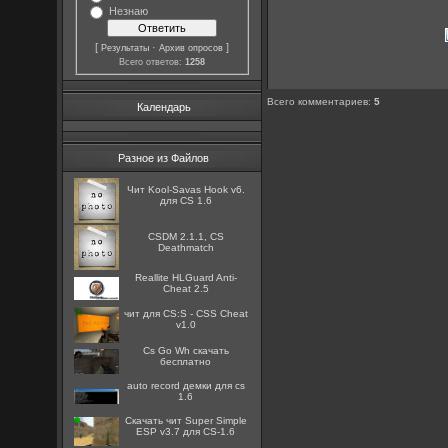
Незнаю
[
·
]
Результаты
Архив опросов
Всего ответов:
1258
Всего комментариев
:
5
Календарь
Разное из Файлов
Чит Kool-Savas Hook v6.
для CS 1.6
CSDM 2.1.1, CS
Deathmatch
Reallite HLGuard Anti-
Cheat 2.5
чит для CS:S - CSS Cheat
v1.0
Cs Go Wh скачать
бесплатно
auto record демки для cs
1.6
Скачать чит Super Simple
ESP v3.7 для CS-1.6