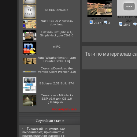
NOD32 antivirus
MULAT FT G
kr0p3z ACE
GUN
Чит ECC v5.2 скачать
2847
|
3
download
1845
|
Скачать чит [sXe 4.4]
SimpleHack для CS-1.6
mIRC
Теги по материалам са
Auto Weather [плагин для
Counter Strike 1.6]
Скачать/Download the
Ventrilo Client (Version 3.0)
BSplayer 2.31 Build 974
Скачать чит MP-Hacks
ESP v5.0 для CS-1.6
(Невидимк...
посмотреть все
Случайная статья
Плодовый питомник: как
выращивают, прививают и
подготавливают саженцы к