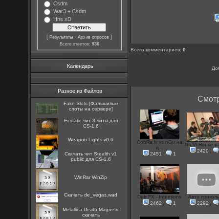
Csdm
War3 + Csdm
Hns xD
[
·
]
Результаты
Архив опросов
Всего ответов:
936
Всего комментариев
:
0
Календарь
До
Разное из Файлов
Смотр
Fake Slots [Фальшивые
слоты на сервере]
Ecstatic чит 3 читы для
CS-1.6
Weapon Lights v0.6
CobRa.lv vs nGu на
Na`Vi House par
д...
2420
|
Скачать чит Stealth v1
2451
|
1
public для CS-1.6
WinRar WinZip
Скачать de_vegas.wad
Dub FX - Intentions
Авто прикол
2462
|
1
2292
|
Metallica Death Magnetic
скачать