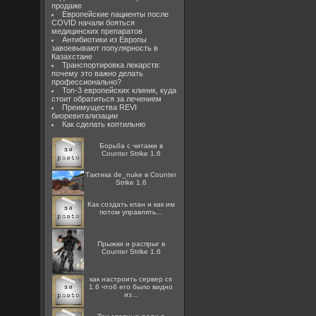
продаже
Европейские пациенты после
COVID начали бояться
медицинских препаратов
Антибиотики из Европы
завоевывают популярность в
Казахстане
Транспортировка лекарств:
почему это важно делать
профессионально?
Топ-3 европейских клиник, куда
стоит обратиться за лечением
Преимущества REVI
биоревитализации
Как сделать коптильню
Борьба с читами в
Counter Strike 1.6
Тактика de_nuke в Counter
Strike 1.6
Как создать клан и как им
потом управлять...
Прыжки и распрыг в
Counter Strike 1.6
как настроить сервер cs
1.6 чтоб его было видно
из...