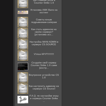
Три главные роли в
Counter Strike 1.6
Установка AMX Bans на
хостинг
Советы юным
подрывникам-саперам
Как стать админом на
своём сервере?
[установка acc...
Настройка MANI ADMIN в
сервере CS:SOURCE
V!ntus КРУТ!!!!!!!!!
Создаём свой сервер
Counter Strike 1.6 сами
[инстр...
Внутренне устройство CS
1.6
Как настроить админку на
сервере CS Source!
F.A.Q. по настройке игры
и сервера Counter Strike
...