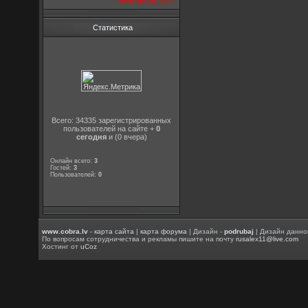
посмотреть все
Статистика
Всего: 34335 зарегистрированных
пользователей на сайте +
0
сегодня
и (0 вчера)
Онлайн всего:
3
Гостей:
3
Пользователей:
0
www.cobra.lv
-
карта сайта
|
карта форума
| Дизайн -
podrubaj
| Дизайн данно
По вопросам сотрудничества и рекламы пишите на почту
rusalex11@live.com
Хостинг от
uCoz