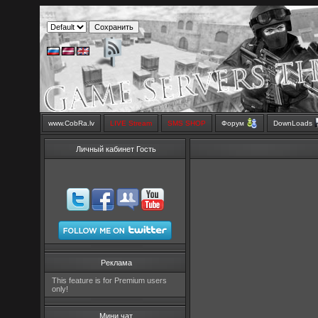
www.CobRa.lv
LIVE Stream
SMS SHOP
Форум
DownLoads
Личный кабинет Гость
Реклама
This feature is for Premium users
only!
Мини чат