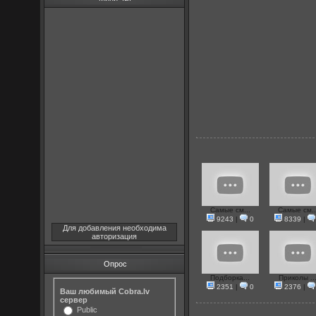
Самые см...
Самые см..
9243
|
0
8339
|
Для добавления необходима
авторизация
Опрос
Подборка...
Приколы ..
2351
|
0
2376
|
Ваш любимый Cobra.lv
сервер
Public