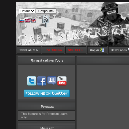
www.CobRa.lv
LIVE Stream
SMS SHOP
Форум
DownLoads
Личный кабинет Гость
Реклама
This feature is for Premium users
only!
Мини чат