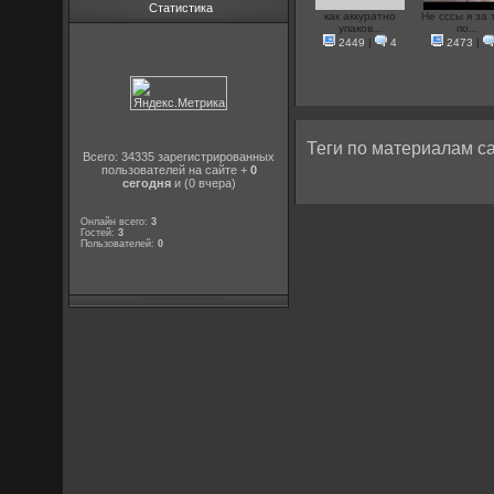
Статистика
как аккуратно
Не сссы я за 
упаков...
по...
2449
|
4
2473
|
Теги по материалам са
Всего: 34335 зарегистрированных
пользователей на сайте +
0
сегодня
и (0 вчера)
Онлайн всего:
3
Гостей:
3
Пользователей:
0