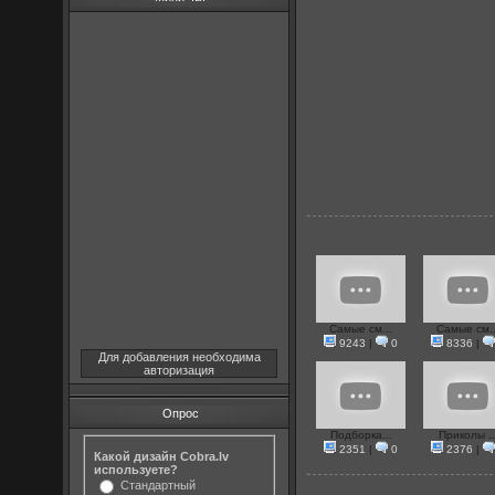
Самые см...
Самые см..
9243
|
0
8336
|
Для добавления необходима
авторизация
Опрос
Подборка...
Приколы ..
2351
|
0
2376
|
Какой дизайн Cobra.lv
используете?
Стандартный