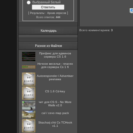
Выбранный Белый
[
·
]
Результаты
Архив опросов
Всего ответов:
444
Всего комментариев
:
3
Календарь
Разное из Файлов
Префикс для админов
сервера CS 1.6
Ночное веселье - плагин
для сервера Cs 1 6
Autoresponder / Advertiser
реклама
CS 1.6 Cd-key
чит для CS:S - No More
Walls v2.0
cal / cevo map pack
Skachatj chit Cs TCHook
v1.1