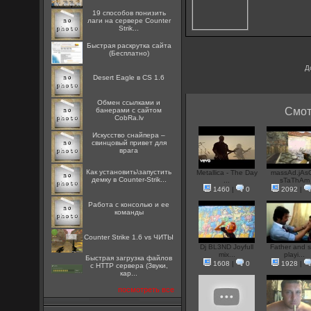
19 способов понизить
лаги на сервере Counter
Strik...
Быстрая раскрутка сайта
(Бесплатно)
Д
Desert Eagle в CS 1.6
Oбмен ссылками и
Смот
банерами с сайтом
CobRa.lv
Искусство снайпера –
свинцовый привет для
врага
Как установить\запустить
Metallica - The Day
massAd.jAs
демку в Counter-Strik...
...
sTaThAm
1460
|
0
2092
|
Работа с консолью и ее
команды
Counter Strike 1.6 vs ЧИТЫ
Dj BL3ND Joyfull
Father and 
mix...
playi...
Быстрая загрузка файлов
1608
|
0
1928
|
с HTTP сервера (Звуки,
кар...
посмотреть все