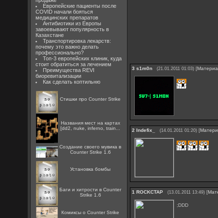
продаже
Европейские пациенты после
COVID начали бояться
медицинских препаратов
Антибиотики из Европы
завоевывают популярность в
Казахстане
Транспортировка лекарств:
почему это важно делать
профессионально?
Топ-3 европейских клиник, куда
стоит обратиться за лечением
3
s1m0n
[
Матери
(21.01.2011 01:03)
Преимущества REVI
биоревитализации
Как сделать коптильню
Стишки про Counter Strike
Названия мест на картах
[dd2, nuke, inferno, train...
2
Indefix_
[
Матери
(14.01.2011 01:20)
Создание своего мувика в
Counter Strike 1.6
Установка бомбы
Баги и хитрости в Counter
1
ROCKCTAP
[
Мат
(13.01.2011 13:49)
Strike 1.6
;DDD
Комиксы о Counter Strike