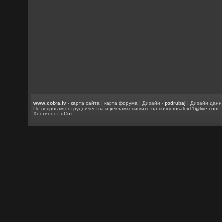
www.cobra.lv
-
карта сайта
|
карта форума
| Дизайн -
podrubaj
| Дизайн данн
По вопросам сотрудничества и рекламы пишите на почту
rusalex11@live.com
Хостинг от
uCoz