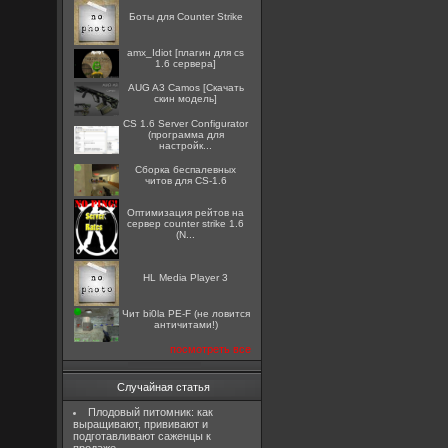
Боты для Counter Strike
amx_Idiot [плагин для cs
1.6 сервера]
AUG A3 Camos [Скачать
скин модель]
CS 1.6 Server Configurator
(программа для
настройк...
Сборка беспалевных
читов для CS-1.6
Оптимизация рейтов на
сервер counter strike 1.6
(N...
HL Media Player 3
Чит bi0la PE-F (не ловится
античитами!)
посмотреть все
Случайная статья
Плодовый питомник: как
выращивают, прививают и
подготавливают саженцы к