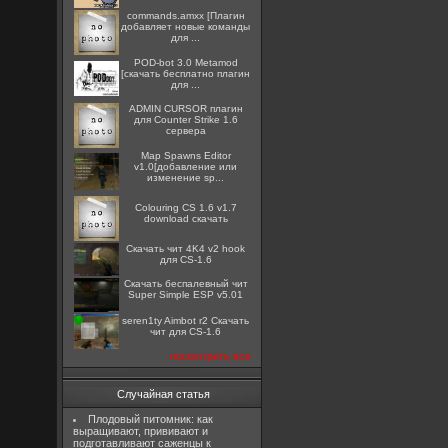
commands.amxx [Плагин
добавляет новые команды
для ...
POD-bot 3.0 Metamod
[скачать бесплатно плагин
для ...
ADMIN CURSOR плагин
для Counter Strike 1.6
сервера
Map Spawns Editor
v1.0[добавление или
изменение sp...
Colouring CS 1.6 v1.7
download скачать
Скачать чит 4K4 v2 hook
для CS-1.6
Скачать беспалевный чит
Super Simple ESP v5.01
seren1ty Aimbot r2 Скачать
чит для CS-1.6
посмотреть все
Случайная статья
Плодовый питомник: как
выращивают, прививают и
подготавливают саженцы к