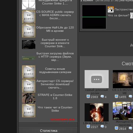
неподвижный прицел в
1
s1m0n
[
Матери
(30.08.2011 17:39)
Counter Strike 1....
Пастранстве
CS:SOURCE public сервер
с MANI ADMIN скачать
Что за фильм?
беспл...
Обрезаем Half-Life до 120
Мб в архиве
Быстрый коннект к
серверам в клиенте
Д
Counter Strik...
Быстрая загрузка файлов
с HTTP сервера (Звуки,
кар...
Смот
Советы юным
подрывникам-саперам
Авторестарт CS сервера!
Serverdoc download/
скачать...
самый длинный
CS 1.6 MOVIE
ролик ...
ME
STRAFE в Counter-Strike
2363
|
4
1455
|
1.6
Что такое чит в Counter-
Strike
посмотреть все
Женщина н
Life is beautiful Si...
парковке
2217
|
0
2814
|
Статистика