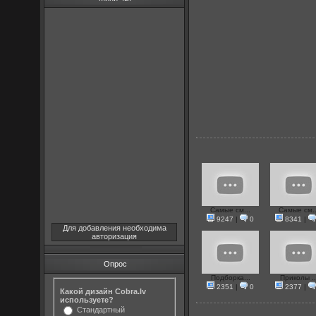
Самые см...
Самые см..
9247
|
0
8341
|
Для добавления необходима
авторизация
Опрос
Подборка...
Приколы ..
2351
|
0
2377
|
Какой дизайн Cobra.lv
используете?
Стандартный