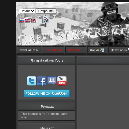
www.CobRa.lv
LIVE Stream
SMS SHOP
Форум
DownLoads
Личный кабинет Гость
Реклама
This feature is for Premium users
only!
Мини чат