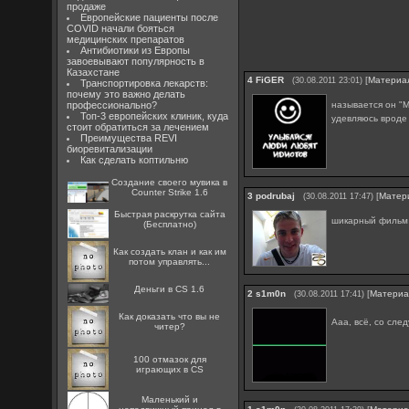
продаже
Европейские пациенты после
COVID начали бояться
медицинских препаратов
Антибиотики из Европы
завоевывают популярность в
Казахстане
4
FiGER
[
Материа
(30.08.2011 23:01)
Транспортировка лекарств:
почему это важно делать
называется он "М
профессионально?
Топ-3 европейских клиник, куда
удевляюсь вроде
стоит обратиться за лечением
Преимущества REVI
биоревитализации
Как сделать коптильню
Создание своего мувика в
Counter Strike 1.6
3
podrubaj
[
Матер
(30.08.2011 17:47)
Быстрая раскрутка сайта
шикарный фильм 
(Бесплатно)
Как создать клан и как им
потом управлять...
Деньги в CS 1.6
2
s1m0n
[
Матери
(30.08.2011 17:41)
Как доказать что вы не
Ааа, всё, со сл
читер?
100 отмазок для
играющих в CS
Маленький и