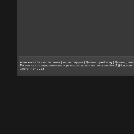
www.cobra.lv
-
карта сайта
|
карта форума
| Дизайн -
podrubaj
| Дизайн данн
По вопросам сотрудничества и рекламы пишите на почту
rusalex11@live.com
Хостинг от
uCoz