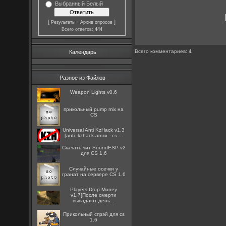
Выбранный Белый
[
·
]
Результаты
Архив опросов
Всего ответов:
444
Всего комментариев
:
4
Календарь
Разное из Файлов
Weapon Lights v0.6
прикольный pump mix на
CS
Universal Anti KzHack v1.3
[anti_kzhack.amxx - cs ...
Скачать чит SoundESP v2
для CS 1.6
Случайные осечки у
гранат на сервере CS 1.6
Players Drop Money
v1.7[После смерти
выпадают день...
Прикольный спрэй для cs
1.6