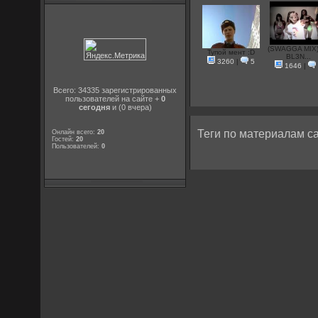
(SWAGGA MIX)
Тупой мент :D
BL3N...
3260
|
5
1646
|
Всего: 34335 зарегистрированных
пользователей на сайте +
0
сегодня
и (0 вчера)
Теги по материалам са
Онлайн всего:
20
Гостей:
20
Пользователей:
0