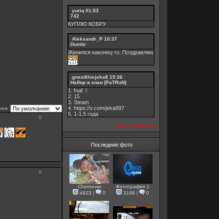
yuriq
01:53
742
КУПЛЮ КОБРУ
Aleksandr_P
10:37
Dombr
Женился наконец-то. Поздравляю
gnezdilovjeka8
15:36
Набор в клан [PaTRoN]
1. fnaf .!.
2. 15
3. Steam
4. https://v.com/jeka897
иев:
5. 1-1,5 годa
0
посмотреть все
Последние фото
0
Chernovar
Фотография 1
4923
|
0
3198
|
0