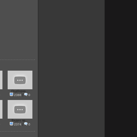
Подборка...
0
2388
|
0
Видео пр...
0
2374
|
0