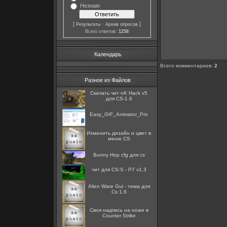
Незнаю
[
·
]
Результаты
Архив опросов
Всего ответов:
1258
Календарь
Всего комментариев
:
2
Разное из Файлов
Скачать чит nK Hack v5
для CS-1.6
Easy_GIF_Animator_Pro
Изменить дизайн и цвет в
меню CS
Bunny Hop cfg для cs
чит для CS:S - P7 v1.3
Alien Ware Gui - тема для
Cs 1.6
Cвоя надпись на ноже в
Counter Strike