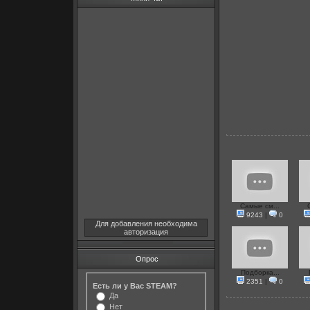
Самые см...
9243
|
0
Для добавления необходима
авторизация
Опрос
Подборка...
2351
|
0
Есть ли у Вас STEAM?
Да
Нет