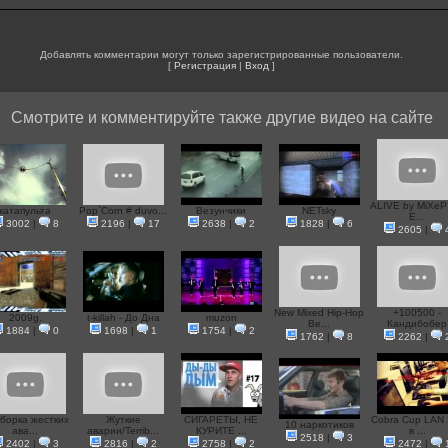
Добавлять комментарии могут только зарегистрированные пользователи.
[
Регистрация
|
Вход
]
Смотрите и комментируйте также другие видео на сайте
ALIVE by MiXeP
катапульта
Pop`Corn # duvo...
Везунчики
NETsky
E...
3002
|
8
2196
|
17
2638
|
2
1828
|
6
2605
|
New Mixed Hip-Hop
+100500 -
2009g.
t-killah - До Дна
muzon
Be...
Кандибобер
1884
|
0
1698
|
1
1754
|
2
1762
|
8
2262
|
борка жестких
Жуткие
СИГАРЕТЫ, НЕ
Cobra Cup LAN 
10 наркотиков
ава...
аварии/Terrib...
КУРИТЕ ...
в ...
2518
|
3
2402
|
3
2816
|
2
2758
|
2
2472
|