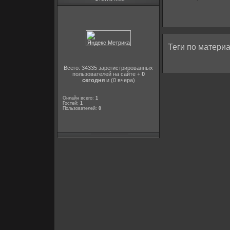
Теги по материа
Всего: 34335 зарегистрированных
пользователей на сайте +
0
сегодня
и (0 вчера)
Онлайн всего:
1
Гостей:
1
Пользователей:
0