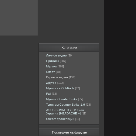
Категории
Личное видео
[26]
Приколы
[387]
Музыка
[288]
Спорт
[48]
Игровое видео
[158]
Другое
[102]
Мувики cs.CobRa.lv
[42]
Fail
[33]
Мувики Counter Strike
[77]
Турниры Counter Strike 1.6
[23]
ASUS SUMMER 2011Киев
Украина [HEADACHE +]
[11]
Stream трансляции
[11]
Последнее на форуме