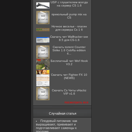
USP с глушителем всегда
на сервер CS 1.6
прикольный pump mix на
CS
Ночное веселье - плагин
для сервера Cs 1 6
Скачать чит Wallhacker sxe
8.5 для CS-1.6
Скачать torrent Counter
Strike 1.6 CobRa edition
4...
Бесплатный чит Wof Hook
V3.2
Скачать чит Fighter FX 10
(NEWS)
Скачать Cs Читы vHackz
VIP v1.6
посмотреть все
Случайная статья
Плодовый питомник: как
выращивают, прививают и
подготавливают саженцы к
продаже