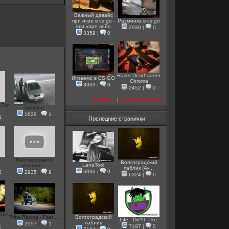
Важный девайс
при игре в cs:go -
Разминка в cs:go
lost vape вейп
2930
|
0
3359
|
0
Razer Deathadder
Играемс в CS:GO
Chroma
3003
|
0
2452
|
0
добавить
|
посмотреть все
 For
failsblog
1629
|
1
4
Последние странички
Неотказиваите
Волгоградский
LanaTool
женшин...
паблик (Ак...
6036
|
0
2
2935
|
9
6324
|
0
2x2
Trike Racing - Fast ...
Волгоградский
.:Life:. Do^It_| ko...
паблик
2557
|
1
7197
|
0
1