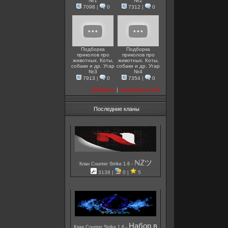
№1
№2
7098
|
0
7312
|
0
Подборка
Подборка
приколов про
приколов про
животных. Коты,
животных. Коты,
собаки и др. Угар
собаки и др. Угар
№3
№4
7913
|
0
7354
|
0
добавить
|
посмотреть все
Последние кланы
ℕℤツ
-
Клан Counter Strike 1.6
3138 |
0 |
5
Набор в
-
Клан Counter Strike 1.6