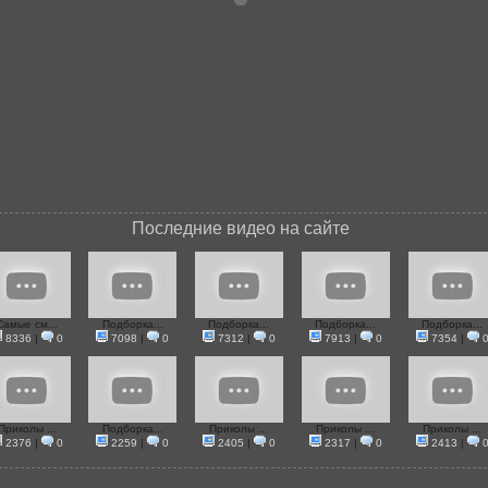
Последние видео на сайте
Самые см...
Подборка...
Подборка...
Подборка...
Подборка...
8336
|
0
7098
|
0
7312
|
0
7913
|
0
7354
|
Приколы ...
Подборка...
Приколы ...
Приколы ...
Приколы ...
2376
|
0
2259
|
0
2405
|
0
2317
|
0
2413
|