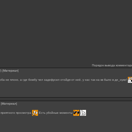
Порядок вывода комментар
[
Материал
]
2)
оба не плохо, а где бомбу чел задефусил отойдя от неё, у нас так на кв было в де_нуке!
[
Материал
]
 приятного просмотра
Есть убойные моменты