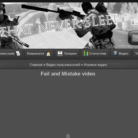
ownLoads
Комьюнити
Галереи
Статистики
Видео
Т
Главная
»
Видео пользователей
»
Игровое видео
Fail and Mistake video