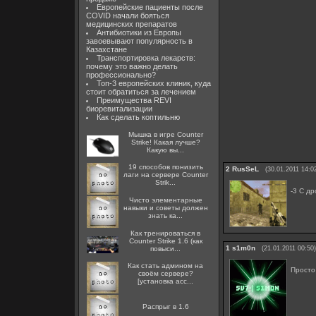
Европейские пациенты после
COVID начали бояться
медицинских препаратов
Антибиотики из Европы
завоевывают популярность в
Казахстане
Транспортировка лекарств:
почему это важно делать
профессионально?
Топ-3 европейских клиник, куда
стоит обратиться за лечением
Преимущества REVI
биоревитализации
Как сделать коптильню
Мышка в игре Counter
Strike! Какая лучше?
Какую вы...
19 способов понизить
2
RusSeL
(30.01.2011 14:0
лаги на сервере Counter
Strik...
-3 С др
Чисто элементарные
навыки и советы должен
знать ка...
Как тренироваться в
Counter Strike 1.6 (как
1
s1m0n
повыси...
(21.01.2011 00:50)
Как стать админом на
Просто
своём сервере?
[установка acc...
Распрыг в 1.6