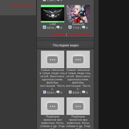
7184
|
0
посмотреть все
LAM
DeekeyS
6979
|
0
7715
|
0
добавить
|
посмотреть все
Последние видео
Самые смешные
Самые смешные
и тупые люди соц.
и тупые люди соц.
сетей. Вконтакте,
сетей. Вконтакте,
одноклассники,
одноклассники,
фейсбук,
фейсбук,
инстаграм. Часть
инстаграм. Часть
1.
2.
9243
|
0
8336
|
0
Подборка
Подборка
приколов про
приколов про
животных. Коты,
животных. Коты,
собаки и др. Угар
собаки и др. Угар