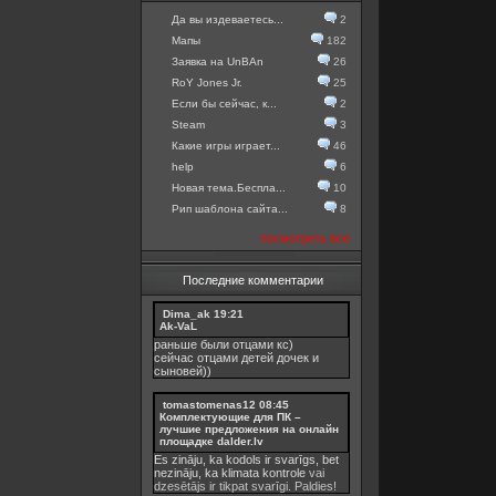
Да вы издеваетесь...
2
Мапы
182
Заявка на UnBAn
26
RoY Jones Jr.
25
Если бы сейчас, к...
2
Steam
3
Какие игры играет...
46
help
6
Новая тема.Беспла...
10
Рип шаблона сайта...
8
посмотреть все
Последние комментарии
Dima_ak
19:21
Ak-VaL
раньше были отцами кс)
сейчас отцами детей дочек и
сыновей))
tomastomenas12
08:45
Комплектующие для ПК –
лучшие предложения на онлайн
площадке dalder.lv
Es zināju, ka kodols ir svarīgs, bet
nezināju, ka
klimata kontrole
vai
dzesētājs ir tikpat svarīgi. Paldies!