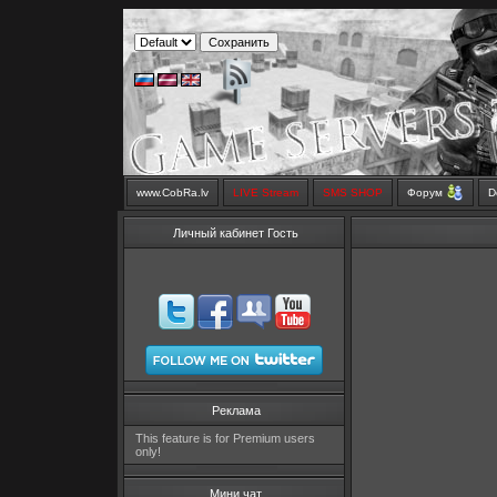
www.CobRa.lv
LIVE Stream
SMS SHOP
Форум
D
Личный кабинет Гость
Реклама
This feature is for Premium users
only!
Мини чат