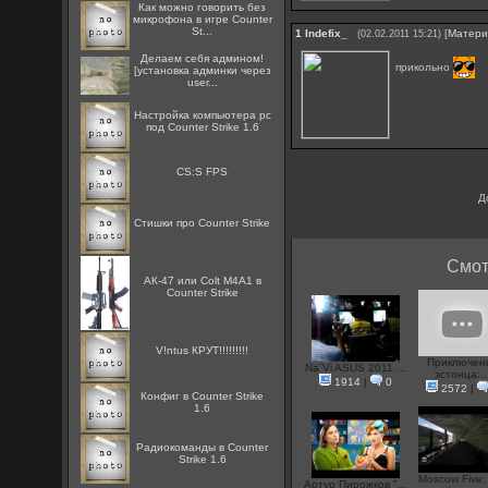
Как можно говорить без
микрофона в игре Counter
St...
1
Indefix_
[
Матери
(02.02.2011 15:21)
Делаем себя админом!
прикольно
[установка админки через
user...
Настройка компьютера pc
под Counter Strike 1.6
CS:S FPS
Д
Стишки про Counter Strike
Смот
АК-47 или Colt M4A1 в
Counter Strike
V!ntus КРУТ!!!!!!!!!
Приключен
Na`Vi ASUS 2011 ...
эстонца:..
1914
|
0
2572
|
Конфиг в Counter Strike
1.6
Радиокоманды в Counter
Strike 1.6
Moscow Five:
Артур Пирожков "...