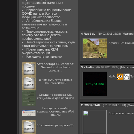
подготавливают саженцы к
продаже
Европейские пациенты после
COVID начали бояться
медицинских препаратов
Антибиотики из Европы
завоевывают популярность в
Казахстане
Транспортировка лекарств:
4
RusSeL
[
Матери
(19.02.2011 16:02)
почему это важно делать
профессионально?
Топ-3 европейских клиник, куда
Афигенно! Полюб
стоит обратиться за лечением
Преимущества REVI
биоревитализации
Как сделать коптильню
Авторестарт CS сервера!
Serverdoc download/
3
s1m0n
[
Матери
(02.02.2011 18:37)
скачать...
Найс
То
В чем суть читерства в
Counter-Strike?
Создание сервера CS,
специально для новичков
2
ROCKCTAP
[
Мат
(02.02.2011 16:24)
Как сделать чтоб с
сервака скачивались Wad
Вокруг все охере
файлы
36 советов при игре в CS: