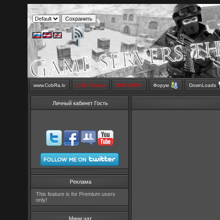
www.CobRa.lv
LIVE Stream
SMS SHOP
Форум
DownLoads
Личный кабинет Гость
Реклама
This feature is for Premium users
only!
Мини чат