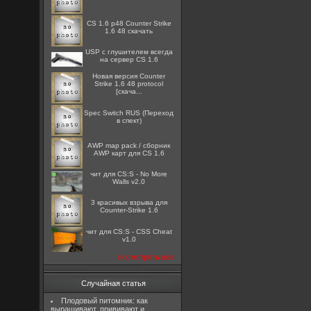
CS 1.6 p48 Counter Strike
1.6 48 скачать
USP с глушителем всегда
на сервер CS 1.6
Новая версия Counter
Strike 1.6 48 protocol
[скача...
Spec Switch RUS (Переход
в спект)
AWP map pack / сборник
AWP карт для CS 1.6
чит для CS:S - No More
Walls v2.0
3 красивых взрыва для
Counter-Strike 1.6
чит для CS:S - CSS Cheat
v1.0
посмотреть все
Случайная статья
Плодовый питомник: как
выращивают, прививают и