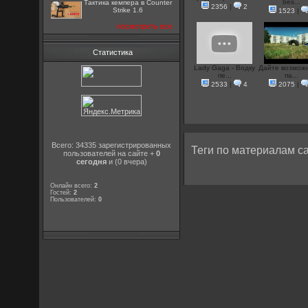
bes...
Тактика кемпера в Counter
2356
|
2
Strike 1.6
1523
|
посмотреть все
Статистика
Lady Gaga - Водку
Дайте возмож
пе...
па...
2533
|
4
2075
|
Всего: 34335 зарегистрированных
Теги по материалам са
пользователей на сайте +
0
сегодня
и (0 вчера)
Онлайн всего:
2
Гостей:
2
Пользователей:
0