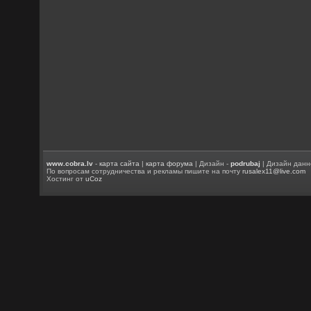
www.cobra.lv
-
карта сайта
|
карта форума
| Дизайн -
podrubaj
| Дизайн данн
По вопросам сотрудничества и рекламы пишите на почту
rusalex11@live.com
Хостинг от
uCoz