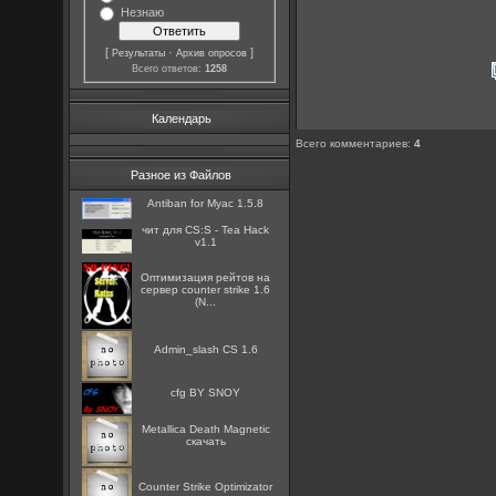
Незнаю
[
·
]
Результаты
Архив опросов
Всего ответов:
1258
Календарь
Всего комментариев
:
4
Разное из Файлов
Antiban for Myac 1.5.8
чит для CS:S - Tea Hack
v1.1
Оптимизация рейтов на
сервер counter strike 1.6
(N...
Admin_slash CS 1.6
cfg BY SNOY
Metallica Death Magnetic
скачать
Counter Strike Optimizator