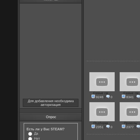
Самые см...
Самые см..
9246
|
0
8341
|
Для добавления необходима
авторизация
Опрос
Подборка...
Приколы ..
2351
|
0
2377
|
Есть ли у Вас STEAM?
Да
Нет