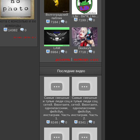
Волгоградский
.:Life:. Do^It_| ko...
паблик
7199
|
0
ота с консолью и ее
7184
|
0
команды
14382
|
0
посмотреть все
LAM
DeekeyS
6984
|
0
7718
|
0
добавить
|
посмотреть все
Последние видео
Самые смешные
Самые смешные
и тупые люди соц.
и тупые люди соц.
сетей. Вконтакте,
сетей. Вконтакте,
одноклассники,
одноклассники,
фейсбук,
фейсбук,
инстаграм. Часть
инстаграм. Часть
1.
2.
9246
|
0
8341
|
0