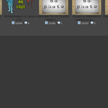
r
Избавляемся от лагов в
Делаем Лого в Counter
Вопросы новичков и
Раб
CS !
Strike (...
ответы отцо...
16394
|
4
11266
|
1
16203
|
5