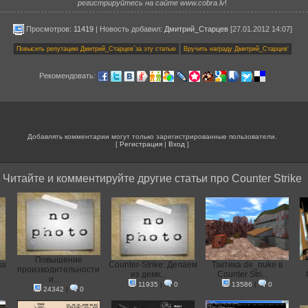
регистрируйтесь на сайте www.cobra.lv
!
Просмотров:
11419
|
Новость добавил
:
Дмитрий_Старцев
[27.01.2012 14:07]
Рекомендовать:
Добавлять комментарии могут только зарегистрированные пользователи.
[
Регистрация
|
Вход
]
Читайте и комментируйте другие статьи про Counter Strike
Повышение
на
Counter-Strike: Делаем
Тактика de_nuke в
производительности
из демк...
Counter Stri...
и...
11935
|
0
13586
|
0
24342
|
0