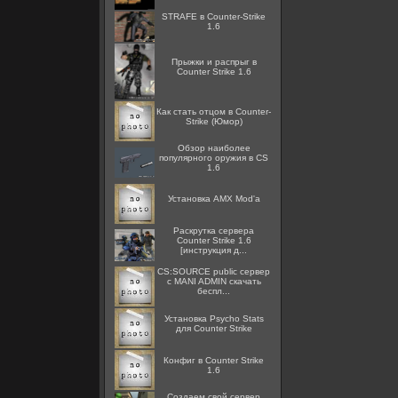
STRAFE в Counter-Strike
1.6
Прыжки и распрыг в
Counter Strike 1.6
Как стать отцом в Counter-
Strike (Юмор)
Обзор наиболее
популярного оружия в CS
1.6
Установка AMX Mod'a
Раскрутка сервера
Counter Strike 1.6
[инструкция д...
CS:SOURCE public сервер
с MANI ADMIN скачать
беспл...
Установка Psycho Stats
для Counter Strike
Конфиг в Counter Strike
1.6
Создаем свой сервер