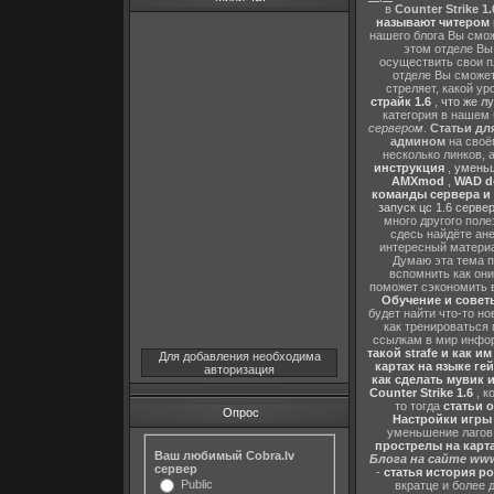
в
Counter Strike 1.
называют читером 
нашего блога Вы сможе
этом отделе В
осуществить свои п
отделе Вы сможете
стреляет, какой ур
страйк 1.6
,
что же л
категория в нашем 
сервером
.
Статьи дл
админом
на своё
несколько линков, 
инструкция
,
уменьш
AMXmod
,
WAD d
команды сервера и и
запуск цс 1.6 серве
много другого поле
сдесь найдёте ан
интересный матери
Думаю эта тема п
вспомнить как они
поможет сэкономить 
Обучение и советы
будет найти что-то но
как тренироваться 
ссылкам в мир инфор
такой strafe и как и
Для добавления необходима
картах на языке ге
авторизация
как сделать мувик и
Counter Strike 1.6
, к
то тогда
статьи о
Опрос
Настройки игры C
уменьшение лагов,
прострелы на картах
Ваш любимый Cobra.lv
Блога на сайте www
сервер
-
статья история р
Public
вкратце и более 