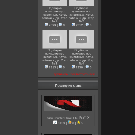
Подборка
Подборка
приколов про
приколов про
животных. Коты,
животных. Коты,
собаки и др. Угар
собаки и др. Угар
№1
№2
7099
|
0
7312
|
0
Подборка
Подборка
приколов про
приколов про
животных. Коты,
животных. Коты,
собаки и др. Угар
собаки и др. Угар
№3
№4
7915
|
0
7356
|
0
добавить
|
посмотреть все
Последние кланы
ℕℤツ
-
Клан Counter Strike 1.6
3139 |
0 |
5