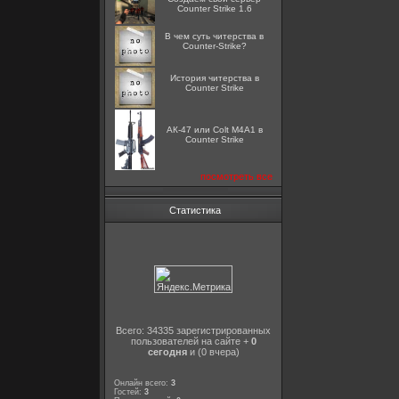
Counter Strike 1.6
В чем суть читерства в
Counter-Strike?
История читерства в
Counter Strike
АК-47 или Colt M4A1 в
Counter Strike
посмотреть все
Статистика
Всего: 34335 зарегистрированных
пользователей на сайте +
0
сегодня
и (0 вчера)
Онлайн всего:
3
Гостей:
3