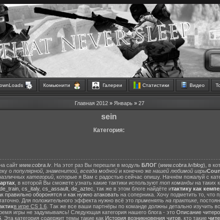
ownLoads
Комьюнити
Галереи
Статистики
Видео
Т
Главная
2012
»
Январь
»
27
sein
Категория:
на сайт
www.cobra.lv
. На этот раз Вы перешли в модуль
БЛОГ
(
www.cobra.lv/blog
), в к
еку о
популярной
,
знаменитой
,
всегда модной
и конечно же
нашей любимой игры
Count
различных
категорий
, которые я Вам с радостью сейчас опишу. Начнём пожалуй с ка
картах
, в которой Вы сможете узнать какие тактики используют
топ команды
на таких 
de_train
,
cs_italy
,
cs_assault
,
de_aztec
, так же в этом блоге найдёте и
тактику как кемп
ак правильно оборонятся
и
как нужно атаковать
на соперника. Хочу подметить то, что 
статочно. Для положительного эффекта нужно всё это
применять на практике
, постоя
актик
в игре CS 1.6
. Так же все ваши партнёры по команде должны детально изучить вс
ремя игры не задумываясь! Следующая категория нашего блога - это
Описание читеро
6
. Эта категория содержит темы такие как
История возникновения читов
, кто такие
чит