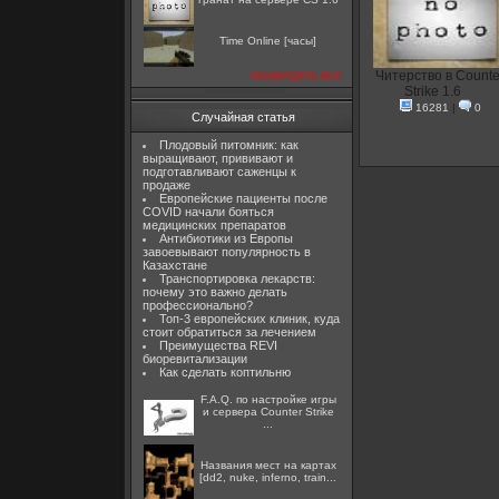
Time Online [часы]
посмотреть все
Читерство в Counte
Strike 1.6
16281
|
0
Случайная статья
Плодовый питомник: как
выращивают, прививают и
подготавливают саженцы к
продаже
Европейские пациенты после
COVID начали бояться
медицинских препаратов
Антибиотики из Европы
завоевывают популярность в
Казахстане
Транспортировка лекарств:
почему это важно делать
профессионально?
Топ-3 европейских клиник, куда
стоит обратиться за лечением
Преимущества REVI
биоревитализации
Как сделать коптильню
F.A.Q. по настройке игры
и сервера Counter Strike
...
Названия мест на картах
[dd2, nuke, inferno, train...