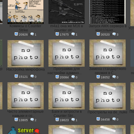
Комиксы о Counter
m4a1 она же M16 в
Запуск AMX сервера в
Уст
Strike
counter stri...
консольно...
20926
|
1
17675
|
1
30520
|
3
ер
Программа для
Замена стандартного
Настройка микрофона
настройки админо...
оружия в C...
п
15121
|
0
20084
|
0
18052
|
0
Чисто элементарные
Баги и хитрости в
По
Прострелы на de_nuke
навыки и со...
Counter Stri...
34458
|
0
13805
|
2
19623
|
1