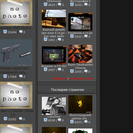
Chernovar
Фотография 1
4925
|
0
3200
|
0
ановка AMX Mod'a
Важный девайс
15484
|
0
при игре в cs:go -
Разминка в cs:go
lost vape вейп
2932
|
0
3361
|
0
Razer Deathadder
Играемс в CS:GO
Обзор наиболее
Chroma
3007
|
0
2455
|
0
опулярного ору...
17368
|
0
добавить
|
посмотреть все
Последние странички
эма о Counter Strike
1.6
Волгоградский
LanaTool
паблик (Ак...
11162
|
0
6036
|
0
6325
|
0