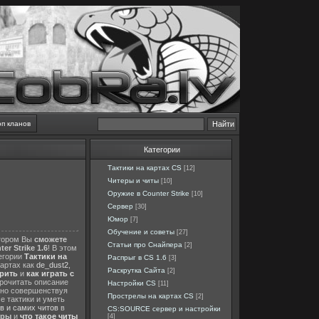
оп кланов
Категории
Тактики на картах CS
[12]
Читеры и читы
[10]
Оружие в Counter Strike
[10]
Сервер
[30]
Юмор
[7]
Обучение и советы
[27]
отором Вы
сможете
Статьи про Снайпера
[2]
er Strike 1.6
! В этом
тегории
Тактики на
Распрыг в CS 1.6
[3]
картах как
de_dust2
,
Раскрутка Сайта
[2]
ерить
и
как играть с
прочитать описание
Настройки CS
[11]
нно совершенствуя
Прострелы на картах CS
[2]
е тактики и уметь
в и самих читов
в
CS:SOURCE сервер и настройки
еры
и
что такое читы
[4]