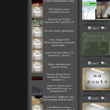
Custom Sky[меняем небо]
CPU Speed check
download скачать
Скачать чит Project
Создание своего
Dionysus RC1 для CS-1.6
мувика в Count...
19973
|
0
Counter Strike Optimizator
Sony Vegas 6.0d
(Программа для создания
своих муви...
Valve Hammer Editor 3.5
download / скачать
Counter Strike серв
HLDS: Пр...
26071
|
0
Эфект взрывов для
Counter Strike
Плагин Reset Score -
позволяет обнулить
игровой сч...
awp_hs_bonus.amxx
[денежный бонус за
попадание в h...
AMX команды для
админа, AMX Ко...
Speedhack, Wallhack, Aim,
43267
|
2
автозакупка (AIM bot для...
Случайные осечки у
гранат на сервере CS 1.6