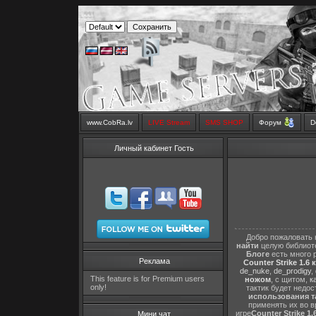
www.CobRa.lv
LIVE Stream
SMS SHOP
Форум
D
Личный кабинет Гость
Добро пожаловать 
найти
целую библиот
Блоге
есть много 
Реклама
Counter Strike 1.6 
de_nuke
,
de_prodigy
,
This feature is for Premium users
ножом
, с щитом,
к
only!
тактик будет недо
использования т
применять их во в
игре
Counter Strike 1.
Мини чат