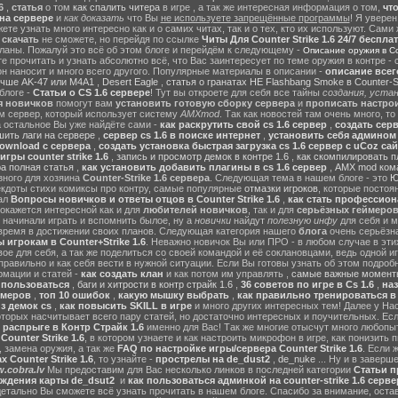
6
,
статья
о том
как спалить читера
в игре , а так же интересная информация о том,
чт
на сервере
и
как доказать
что Вы
не используете запрещённые программы
! Я уверен
те узнать много интересно как и о самих читах, так и о тех, кто их используют. Сами
ы
скачать
не сможете, но перейдя по ссылке
Читы Для Counter Strike 1.6 24/7 беспла
ланы. Пожалуй это всё об этом блоге и перейдём к следующему -
Описание оружия в Cou
 прочитать и узнать абсолютно всё, что Вас заинтересует по теме оружия в контре - с
он наносит и много всего другого. Популярные материалы в описании -
описание всег
учше AK-47 или M4A1
,
Desert Eagle
,
статья о гранатах HE Flashbang Smoke в Counter-St
блоге -
Статьи о CS 1.6 сервере
! Тут вы откроете для себя все тайны
создания, устан
я новичков
помогут вам
установить готовую сборку сервера
и
прописать настрои
м сервер, который использует систему
AMXmod
. Так как новостей там очень много, то
а остальное Вы уже найдёте сами -
как раскрутить свой cs 1.6 сервер
,
создать серв
ить лаги на сервере
,
сервер cs 1.6 в поиске интернет
,
установить себя админом н
ownload с сервера
,
создать установка быстрая загрузка cs 1.6 сервер с uCoz сай
гры counter strike 1.6
,
запись и просмотр демок в контре 1.6
,
как скомпилировать п
ра полная статья
,
как установить добавить плагины в cs 1.6 сервер
,
AMX mod ком
зного для хозяина
Counter-Strike 1.6 сервера
. Следующая тема в нашем блоге - это
Ю
екдоты стихи комиксы про контру, самые популярные
отмазки игроков
, которые постоя
ал
Вопросы новичков и ответы отцов в Counter Strike 1.6
,
как стать профессион
окажется интересной как и для
любителей новичков
, так и для
серьёзных геймеро
 начинали играть и вспомнить былое, ну а
новички
найдут
полезную инфу
для себя и м
время в достижении своих планов. Следующая категория нашего
блога
очень серьёзна
 игрокам в Counter+Strike 1.6
. Неважно новичок Вы или ПРО - в любом случае в эт
вое для себя, а так же поделиться со своей командой и её соклановцами, ведь одной и
правильно и как себя вести в нужной ситуации. Если Вы готовы узнать об этом подробн
мации и статей -
как создать клан
и как потом им управлять ,
самые важные моменты
м пользоваться
,
баги и хитрости в контр страйк 1.6
,
36 советов по игре в Cs 1.6
,
наз
ймеров
,
топ 10 ошибок
,
какую мышку выбрать
,
как правильно тренироваться в 
з демок cs
,
как повысить SKILL в игре
и много других интересных тем! Далее у На
оторых насчитывает всего пару статей, но достаточно интересных и поучительных. Ес
 распрыге в Контр Страйк 1.6
именно для Вас! Так же многие отысчут много любопы
ounter Strike 1.6
, в котором узнаете и как настроить микрофон в игре, как понизить п
 замена оружия, а так же
FAQ по настройке игры/сервера Counter Strike 1.6
. Если 
 Counter Strike 1.6
, то узнайте -
прострелы на de_dust2
,
de_nuke
... Ну и в завер
.cobra.lv
Мы предоставим для Вас несколько линков в последней категории
Статьи пр
ождения карты de_dsut2
и
как пользоваться админкой на counter-strike 1.6 серве
детально Вы сможете всё узнать прочитать в нашем блоге. Спасибо за внимание, оста