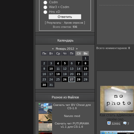
Csdm
War3 + Csdm
Hns xD
[
·
]
Результаты
Архив опросов
Всего ответов:
936
Календарь
Всего комментариев
:
0
«
Январь 2012
»
Пн
Вт
Ср
Чт
Пт
Сб
Вс
1
2
3
4
5
6
7
8
9
10
11
12
13
14
15
16
17
18
19
20
21
22
23
24
25
26
27
28
29
30
31
Разное из Файлов
Скачать чит BV Cheat для
CS-1.6
Как стать админом 
Naruto mod
своём сер...
Скачать чит FUTURAMA
32691
|
7
v1.1 для CS-1.6