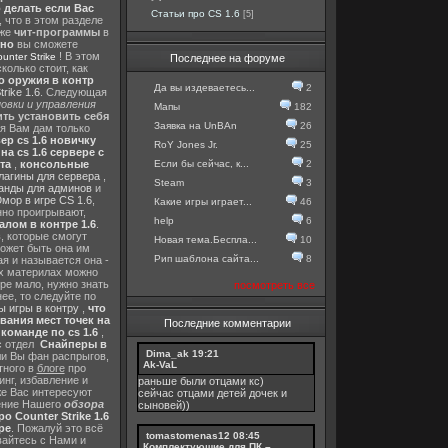
о делать если Вас
Статьи про CS 1.6
[5]
, что в этом разделе
 же
чит-программы
в
тно
вы сможете
! В этом
nter Strike
Последнее на форуме
колько стоит, как
о оружия в контр
Да вы издеваетесь...
2
rike 1.6
. Следующая
овки и управления
Мапы
182
ть установить себя
Заявка на UnBAn
26
 я Вам дам только
ер cs 1.6 новичку
RoY Jones Jr.
25
а cs 1.6 сервере с
Если бы сейчас, к...
2
та
,
консольные
лагины для сервера
,
Steam
3
анды для админов
и
мор в игре CS 1.6
,
Какие игры играет...
46
нно проигрывают,
help
6
алом в контре 1.6
.
в
, которые смогут
Новая тема.Беспла...
10
ожет быть она им
Рип шаблона сайта...
8
я и называется она -
их материлах можно
гре мало, нужно знать
посмотреть все
ее, то следуйте по
 игры в контру
,
что
вания мест точек на
Последние комментарии
команде по cs 1.6
,
с отдел
Снайперы в
Dima_ak
19:21
ли Вы фан распрыгов,
Ak-VaL
тного в
блоге
про
инг, избавление и
раньше были отцами кс)
же Вас интересуют
сейчас отцами детей дочек и
шение Нашего
обзора
сыновей))
о Counter Strike 1.6
ре
. Пожалуй это всё
tomastomenas12
08:45
вайтесь с Нами и
Комплектующие для ПК –