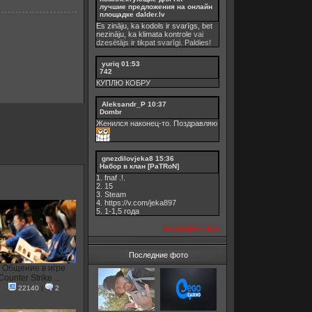
лучшие предложения на онлайн
площадке dalder.lv
Es zināju, ka kodols ir svarīgs, bet
nezināju, ka
klimata kontrole
vai
dzesētājs ir tikpat svarīgi. Paldies!
yuriq
01:53
742
КУПЛЮ КОБРУ
Aleksandr_P
10:37
Dombr
Женился наконец-то. Поздравляю
gnezdilovjeka8
15:36
Набор в клан [PaTRoN]
1. fnaf .!.
2. 15
3. Steam
4. https://v.com/jeka897
5. 1-1,5 годa
посмотреть все
Последние фото
Общение в игре
Counter Strike ...
22140
|
2