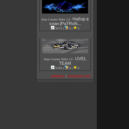
Набор в
-
Клан Counter Strike 1.6
клан [PaTRoN...
3473 |
3 |
5
UVEL
-
Клан Counter Strike 1.6
TEAM
3760 |
0 |
5
добавить
|
посмотреть все