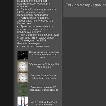
выращивают, прививают и
подготавливают саженцы к
Теги по материалам са
продаже
Европейские пациенты после
COVID начали бояться
медицинских препаратов
Антибиотики из Европы
завоевывают популярность в
Казахстане
Транспортировка лекарств:
почему это важно делать
профессионально?
Топ-3 европейских клиник, куда
стоит обратиться за лечением
Преимущества REVI
биоревитализации
Как сделать коптильню
Название точек на картах
Counter-Strike:GO на
русс...
Обрезаем Half-Life до 120
Мб в архиве
Делаем Лого в Counter
Strike (для новечков)
Создание сервера CS,
специально для новичков
АК-47 или Colt M4A1 в
Counter Strike