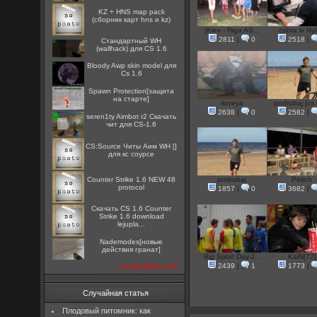
KZ + HNS map pack
(сборник карт hns и kz)
[Kiev - Riga AS...
cobra.lv Ny
2811
|
0
2518
|
Стандартный WH
(wallhack) для CS 1.6
Bloody Awp skin model для
Cs 1.6
Spawn Protection[защита
на старте]
iloveya
podrubaj [cs.
2638
|
0
2582
|
seren1ty Aimbot r2 Скачать
чит для CS-1.6
CS:Source Читы Аим WH []
для кс соурсе
Counter Strike 1.6 NEW 48
podrubaj
Petich
protocol
1857
|
0
3682
|
Скачать CS 1.6 Counter
Strike 1.6 download
lejupla...
Nademodes[новые
действия гранат]
Big Sport Day.J...
KaiN[72]
посмотреть все
2439
|
1
1773
|
Случайная статья
Плодовый питомник: как