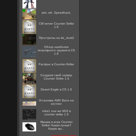
aim, wh, Speedhack,
CW server Counter Strike
1.6
Прострелы на de_dust2
Обзор наиболее
популярного оружия в CS
1.6
Распрыг в Counter-Strike
Создаем свой сервер
Counter Strike 1.6
Desert Eagle в CS 1.6
Установка AMX Bans на
хостинг
m4a1 она же M16 в
counter strike 1.6
Мышка в игре Counter
Strike! Какая лучше?
Какую вы...
посмотреть все