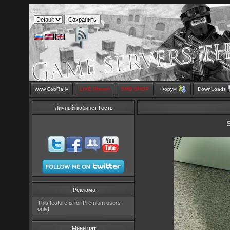
www.CobRa.lv
LIVE Stream
SMS SHOP
Форум
DownLoads
Личный кабинет Гость
Реклама
This feature is for Premium users
only!
Мини чат