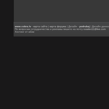
www.cobra.lv
-
карта сайта
|
карта форума
| Дизайн -
podrubaj
| Дизайн данно
По вопросам сотрудничества и рекламы пишите на почту
rusalex11@live.com
Хостинг от
uCoz