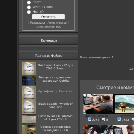
Csdm
War3 + Csdm
Hns xD
[
·
]
Результаты
Архив опросов
Всего ответов:
936
Календарь
Разное из Файлов
Всего комментариев
:
0
Чит Steam Hack v12 для
CS-1.6 Steam
До
Быстрое соединение с
серверами CobRa
Смотрие и комме
Руссификатор Biohazard
Black Sabath - wheels of
confusion
Скачать чит FUTURAMA
quench - капита...
llll MAYA lll
v1.1 для CS-1.6
2251
|
0
2533
|
Сборка беспалевных
читов для CS-1.6