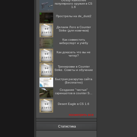
Обзор наиболее
популярного оружия в CS
1.6
Прострелы на de_dust2
Делаем Лого в Counter
Strike (для новечков)
Как совместить
киберспорт и учёбу
Как доказать что вы не
читер?
Тренировки в Counter
Strike. Советы и обучение
Быстрая раскрутка сайта
(Бесплатно)
Создание "чистых"
скриншотов в counter S...
Desert Eagle в CS 1.6
посмотреть все
Статистика