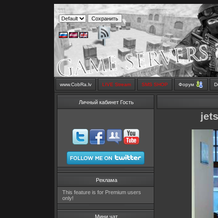
www.CobRa.lv
LIVE Stream
SMS SHOP
Форум
D
Личный кабинет Гость
jet
Реклама
This feature is for Premium users
only!
Мини чат