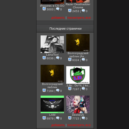
Razer Deathadder
Играемс в CS:GO
Chroma
3003
|
0
2453
|
0
добавить
|
посмотреть все
Последние странички
Волгоградский
LanaTool
паблик (Ак...
6036
|
0
6324
|
0
Волгоградский
.:Life:. Do^It_| ko...
паблик
7197
|
0
7184
|
0
LAM
DeekeyS
6979
|
0
7715
|
0
добавить
|
посмотреть все