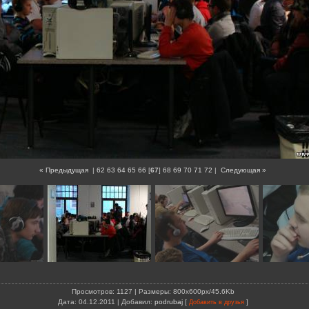
« Предыдущая
|
62
63
64
65
66
[
67
]
68
69
70
71
72
|
Следующая »
Просмотров
: 1127 |
Размеры
: 800x600px/45.6Kb
Дата
: 04.12.2011 |
Добавил
:
podrubaj
[
]
Добавить в друзья