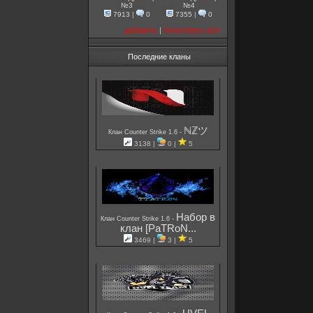
№3
№4
7913
|
0
7355
|
0
добавить
|
посмотреть все
Последние кланы
ℕℤツ
-
Клан Counter Strike 1.6
3138 |
0 |
5
Набор в
-
Клан Counter Strike 1.6
клан [PaTRoN...
3469 |
3 |
5