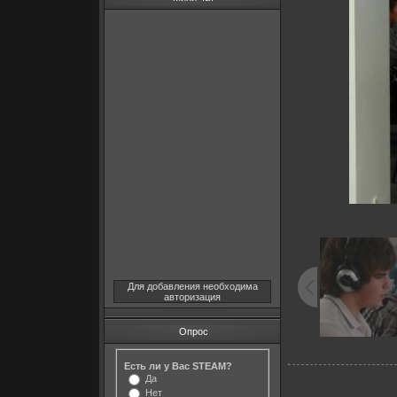
Для добавления необходима
авторизация
Опрос
Есть ли у Вас STEAM?
Да
Нет