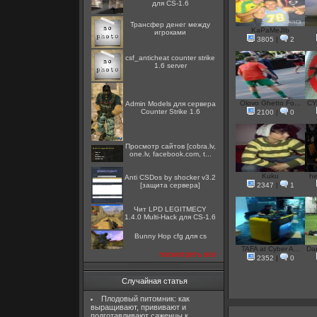
для CS-1.6
Трансфер денег между
KaPaMeJIb
игроками
3805
|
2
csf_anticheat counter strike
1.6 server
Olovo Ghetto Fo...
CY
Admin Models для сервера
Counter Strike 1.6
2100
|
0
Просмотр сайтов [cobra.lv,
one.lv, facebook.com, t...
Kuku
he
Anti CSDos by shocker v3.2
[защита сервера]
2347
|
1
Чит LPD LEGITMECY
1.4.0 Multi-Hack для CS-1.6
Bunny Hop cfg для cs
TAFA at Cyber A...
Da
посмотреть все
2352
|
0
Случайная статья
Плодовый питомник: как
выращивают, прививают и
подготавливают саженцы к