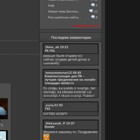
help
6
Новая тема.Беспла...
10
Рип шаблона сайта...
8
посмотреть все
Последние комментарии
Dima_ak
19:21
Ak-VaL
раньше были отцами кс)
сейчас отцами детей дочек и
сыновей))
tomastomenas12
08:45
Комплектующие для ПК –
лучшие предложения на онлайн
площадке dalder.lv
Es zināju, ka kodols ir svarīgs, bet
nezināju, ka
klimata kontrole
vai
dzesētājs ir tikpat svarīgi. Paldies!
yuriq
01:53
742
КУПЛЮ КОБРУ
a
Aleksandr_P
10:37
1
Dombr
Женился наконец-то. Поздравляю