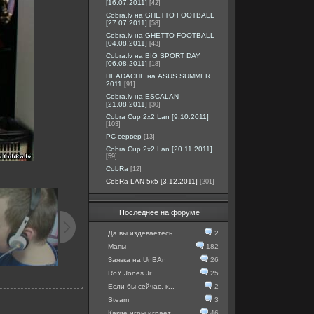
[16.07.2011]
[42]
Cobra.lv на GHETTO FOOTBALL
[27.07.2011]
[58]
Cobra.lv на GHETTO FOOTBALL
[04.08.2011]
[43]
Cobra.lv на BIG SPORT DAY
[06.08.2011]
[18]
HEADACHE на ASUS SUMMER
2011
[91]
Cobra.lv на ESCALAN
[21.08.2011]
[30]
Cobra Cup 2x2 Lan [9.10.2011]
[103]
PC сервер
[13]
Cobra Cup 2x2 Lan [20.11.2011]
[59]
CobRa
[12]
CobRa LAN 5x5 [3.12.2011]
[201]
Последнее на форуме
Да вы издеваетесь...
2
Мапы
182
Заявка на UnBAn
26
RoY Jones Jr.
25
Если бы сейчас, к...
2
Steam
3
Какие игры играет...
46