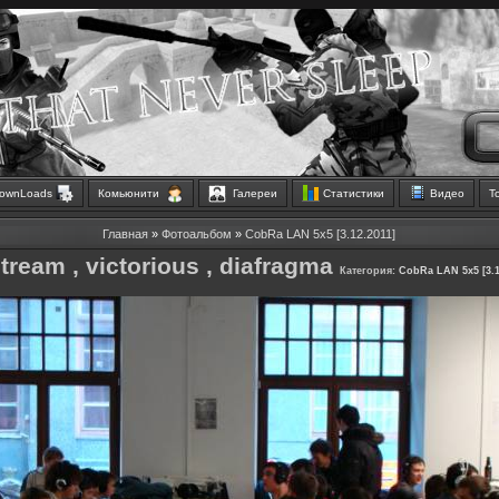
ownLoads
Комьюнити
Галереи
Статистики
Видео
Т
Главная
»
Фотоальбом
»
CobRa LAN 5x5 [3.12.2011]
stream , victorious , diafragma
Категория:
CobRa LAN 5x5 [3.1