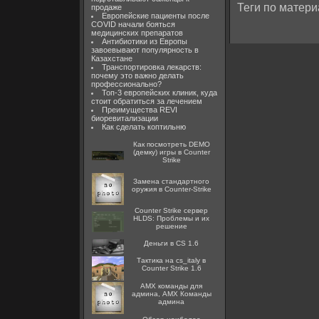
Теги по матери
продаже
Европейские пациенты после
COVID начали бояться
медицинских препаратов
Антибиотики из Европы
завоевывают популярность в
Казахстане
Транспортировка лекарств:
почему это важно делать
профессионально?
Топ-3 европейских клиник, куда
стоит обратиться за лечением
Преимущества REVI
биоревитализации
Как сделать коптильню
Как посмотреть DEMO
(демку) игры в Counter
Strike
Замена стандартного
оружия в Counter-Strike
Counter Strike сервер
HLDS: Проблемы и их
решение
Деньги в CS 1.6
Тактика на cs_italy в
Counter Strike 1.6
AMX команды для
админа, AMX Команды
админа