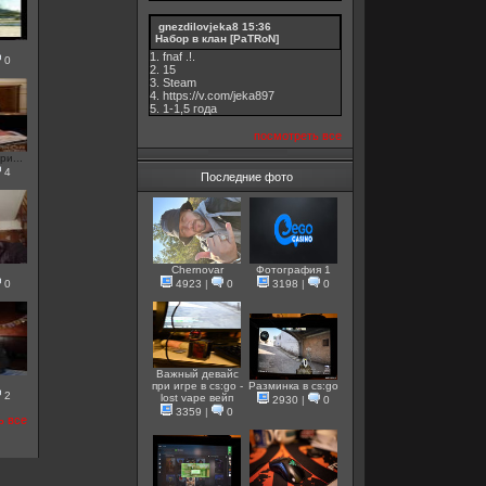
gnezdilovjeka8
15:36
Набор в клан [PaTRoN]
1. fnaf .!.
0
2. 15
3. Steam
4. https://v.com/jeka897
5. 1-1,5 годa
посмотреть все
ри...
4
Последние фото
Chernovar
Фотография 1
4923
|
0
3198
|
0
0
Важный девайс
при игре в cs:go -
Разминка в cs:go
2
lost vape вейп
2930
|
0
3359
|
0
ь все