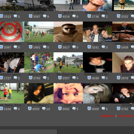
podrubaj
CobRa
[A.J.Y]
ArchDev1l aka A...
llll MAYA llll
2513
|
3
3587
|
9
4019
|
6
2736
|
2
2532
|
BERarena Kiev...
Cobra.lv vs ISM...
klopara
co1nt
говорите гово
2087
|
0
1991
|
0
2617
|
0
3241
|
3
2408
|
adache asus (...
просто FAIL :D
Big Sport Day ...
3D[Rus.Pro]*CMe...
baqvell
1727
|
0
3750
|
1
2557
|
0
3036
|
0
2878
|
nik_Nylon_S1m...
R.G.P.<Mepu>...
KaTe
cka
Schokk
2104
|
0
4555
|
13
3091
|
5
3000
|
5
2782
|
добавить
|
посмотрет