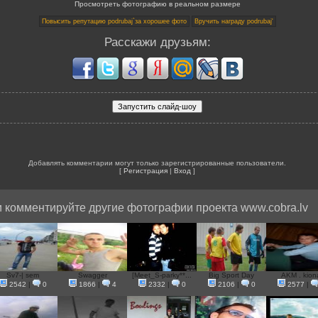
Просмотреть фотографию в реальном размере
Расскажи друзьям:
Добавлять комментарии могут только зарегистрированные пользователи.
[
Регистрация
|
Вход
]
 комментируйте другие фотографии проекта www.cobra.lv
Sv7-| sem
Swagger
[Meet_S-parky**...
Big Sport Day
AKM . kion
2542
|
0
1866
|
4
2332
|
0
2106
|
0
2577
|