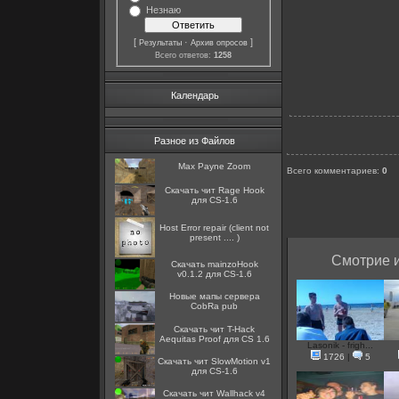
Незнаю
[
·
]
Результаты
Архив опросов
Всего ответов:
1258
Календарь
Разное из Файлов
Max Payne Zoom
Всего комментариев
:
0
Скачать чит Rage Hook
для CS-1.6
Host Error repair (client not
present .... )
Смотрие и
Скачать mainzoHook
v0.1.2 для CS-1.6
Новые мапы сервера
CobRa pub
Скачать чит T-Hack
Aequitas Proof для CS 1.6
Lasonik - frigh...
1726
|
5
Скачать чит SlowMotion v1
для CS-1.6
Скачать чит Wallhack v4