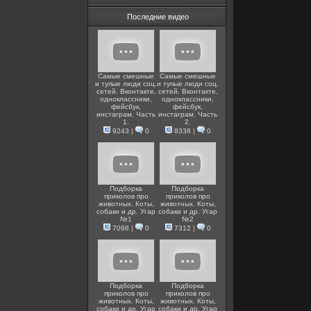
Последние видео
Самые смешные
Самые смешные
и тупые люди соц.
и тупые люди соц.
сетей. Вконтакте,
сетей. Вконтакте,
одноклассники,
одноклассники,
фейсбук,
фейсбук,
инстаграм. Часть
инстаграм. Часть
1.
2.
9243
|
0
8338
|
0
Подборка
Подборка
приколов про
приколов про
животных. Коты,
животных. Коты,
собаки и др. Угар
собаки и др. Угар
№1
№2
7098
|
0
7312
|
0
Подборка
Подборка
приколов про
приколов про
животных. Коты,
животных. Коты,
собаки и др. Угар
собаки и др. Угар