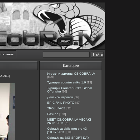
оп кланов
Категории
Игроки и админы CS.COBRA.LV
2.2011]
[696]
Турниры counter strike 1.6
[13]
Турниры Counter Strike Global
Offensive
[36]
Девайсы игроков
[56]
EPIC FAIL PHOTO
[49]
TROLLFACE
[32]
Разное
[186]
MEET CS.COBRA.LV VECAKI
26.06.2011
[61]
Cobra.lv at skillz non pro v3
[10.07.2011]
[19]
Cobra.lv на BIG SPORT DAY