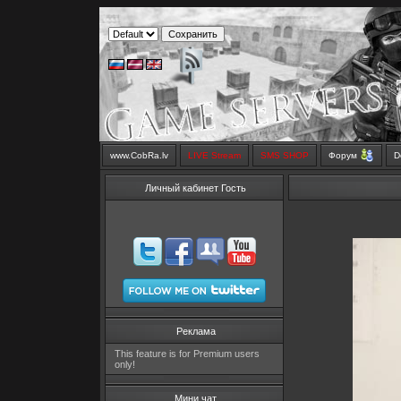
www.CobRa.lv
LIVE Stream
SMS SHOP
Форум
D
Личный кабинет Гость
Реклама
This feature is for Premium users
only!
Мини чат