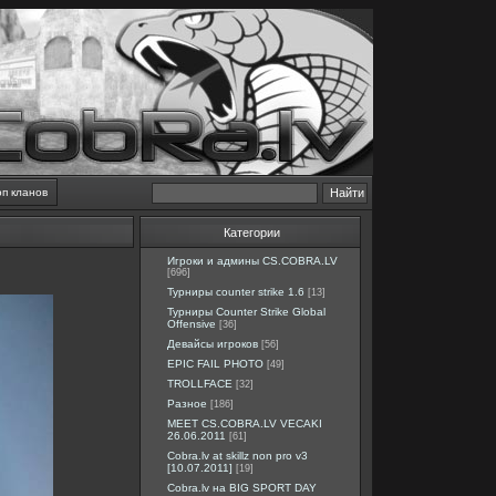
оп кланов
Категории
Игроки и админы CS.COBRA.LV
[696]
Турниры counter strike 1.6
[13]
Турниры Counter Strike Global
Offensive
[36]
Девайсы игроков
[56]
EPIC FAIL PHOTO
[49]
TROLLFACE
[32]
Разное
[186]
MEET CS.COBRA.LV VECAKI
26.06.2011
[61]
Cobra.lv at skillz non pro v3
[10.07.2011]
[19]
Cobra.lv на BIG SPORT DAY