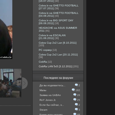
[16.07.2011]
[42]
Cobra.lv на GHETTO FOOTBALL
[27.07.2011]
[58]
Cobra.lv на GHETTO FOOTBALL
[04.08.2011]
[43]
Cobra.lv на BIG SPORT DAY
[06.08.2011]
[18]
HEADACHE на ASUS SUMMER
2011
[91]
Cobra.lv на ESCALAN
[21.08.2011]
[30]
Cobra Cup 2x2 Lan [9.10.2011]
[103]
PC сервер
[13]
Cobra Cup 2x2 Lan [20.11.2011]
[59]
CobRa
[12]
CobRa LAN 5x5 [3.12.2011]
[201]
Последнее на форуме
Да вы издеваетесь...
2
Мапы
182
Заявка на UnBAn
26
RoY Jones Jr.
25
Если бы сейчас, к...
2
Steam
3
Какие игры играет...
46