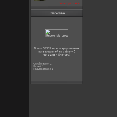
посмотреть все
Статистика
Всего: 34335 зарегистрированных
пользователей на сайте +
0
сегодня
и (0 вчера)
Онлайн всего:
1
Гостей:
1
Пользователей:
0