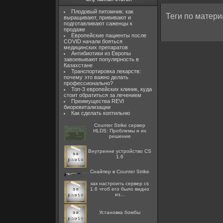
Плодовый питомник: как
Теги по матери
выращивают, прививают и
подготавливают саженцы к
продаже
Европейские пациенты после
COVID начали бояться
медицинских препаратов
Антибиотики из Европы
завоевывают популярность в
Казахстане
Транспортировка лекарств:
почему это важно делать
профессионально?
Топ-3 европейских клиник, куда
стоит обратиться за лечением
Преимущества REVI
биоревитализации
Как сделать коптильню
Counter Strike сервер
HLDS: Проблемы и их
решение
Внутренне устройство CS
1.6
Снайпер в Counter Strike
как настроить сервер cs
1.6 чтоб его было видно
из...
Установка бомбы