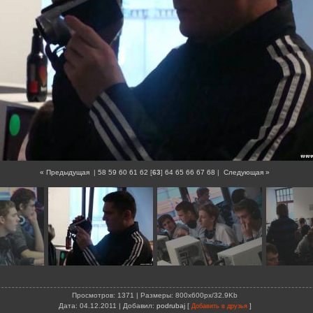
« Предыдущая
|
58
59
60
61
62
[
63
]
64
65
66
67
68
|
Следующая »
Просмотров
: 1371 |
Размеры
: 800x600px/32.9Kb
Дата
: 04.12.2011 |
Добавил
:
podrubaj
[
]
Добавить в друзья