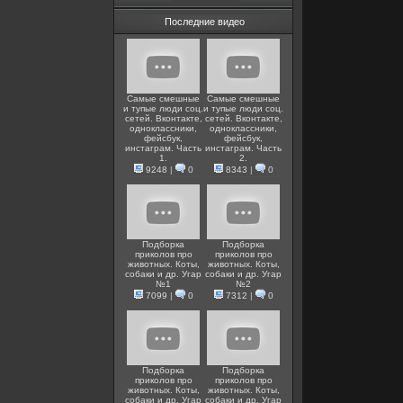
Последние видео
Самые смешные
Самые смешные
и тупые люди соц.
и тупые люди соц.
сетей. Вконтакте,
сетей. Вконтакте,
одноклассники,
одноклассники,
фейсбук,
фейсбук,
инстаграм. Часть
инстаграм. Часть
1.
2.
9248
|
0
8343
|
0
Подборка
Подборка
приколов про
приколов про
животных. Коты,
животных. Коты,
собаки и др. Угар
собаки и др. Угар
№1
№2
7099
|
0
7312
|
0
Подборка
Подборка
приколов про
приколов про
животных. Коты,
животных. Коты,
собаки и др. Угар
собаки и др. Угар