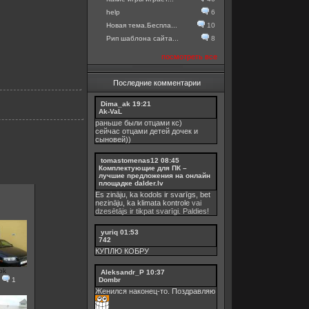
help
6
Новая тема.Беспла...
10
Рип шаблона сайта...
8
посмотреть все
Последние комментарии
Dima_ak
19:21
Ak-VaL
раньше были отцами кс)
сейчас отцами детей дочек и
сыновей))
tomastomenas12
08:45
Комплектующие для ПК –
лучшие предложения на онлайн
площадке dalder.lv
Es zināju, ka kodols ir svarīgs, bet
nezināju, ka
klimata kontrole
vai
dzesētājs ir tikpat svarīgi. Paldies!
yuriq
01:53
742
КУПЛЮ КОБРУ
ok
Aleksandr_P
10:37
Dombr
|
1
Женился наконец-то. Поздравляю