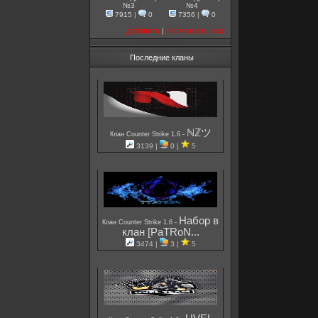
№3
№4
7915
|
0
7356
|
0
добавить
|
посмотреть все
Последние кланы
ℕℤツ
-
Клан Counter Strike 1.6
3139 |
0 |
5
Набор в
-
Клан Counter Strike 1.6
клан [PaTRoN...
3474 |
3 |
5