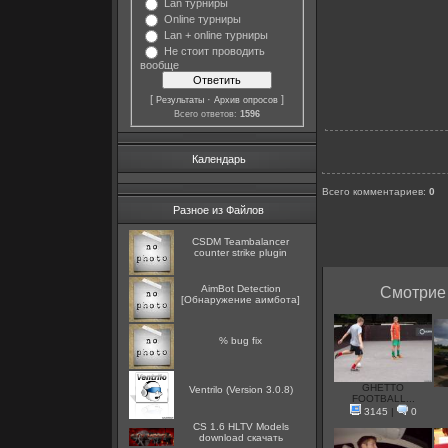
Lan турниры
Online турниры
Lan + online турниры
Не стоит проводить
вообще
[
·
]
Результаты
Архив опросов
Всего ответов:
1596
Календарь
Всего комментариев
:
0
Разное из Файлов
CSDM Teambalancer
counter strike plugin
AimBot Detection
Смотрие 
[Обнаружение аимбота]
% bug fix
GHETTO
Ventrilo (Version 3.0.8)
FOOTBALL...
3145
|
0
CS 1.6 HLTV Models
download скачать