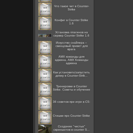
Что такое чит в Counter-
Strike
Конфиг в Counter Strike
1.6
Установка плагинов на
сервер Counter Strike 1.6
Искусство снайпера –
свинцовый привет для
врага
AMX команды для
админа, AMX Команды
админа
Как установить\запустить
демку в Counter-Strik...
Тренировки в Counter
Strike. Советы и обучение
36 советов при игре в CS:
Стишки про Counter Strike
Создание "чистых"
скриншотов в counter S...