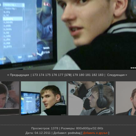
« Предыдущая
|
173
174
175
176
177
[
178
]
179
180
181
182
183
|
Следующая »
Просмотров
: 1378 |
Размеры
: 800x600px/32.6Kb
Дата
: 04.12.2011 |
Добавил
:
podrubaj
[
]
Добавить в друзья