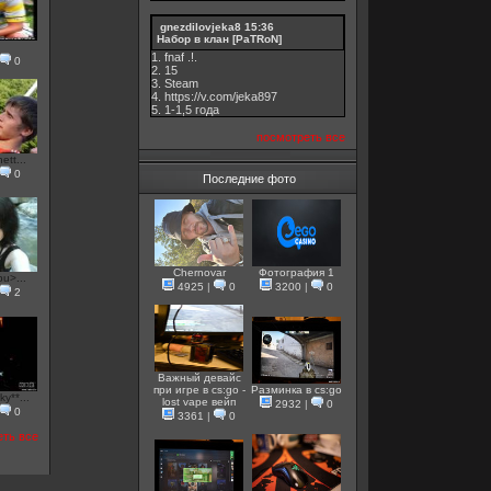
gnezdilovjeka8
15:36
Набор в клан [PaTRoN]
u
1. fnaf .!.
0
2. 15
3. Steam
4. https://v.com/jeka897
5. 1-1,5 годa
посмотреть все
ett...
0
Последние фото
Chernovar
Фотография 1
u>...
4925
|
0
3200
|
0
2
Важный девайс
при игре в cs:go -
Разминка в cs:go
y**...
lost vape вейп
2932
|
0
0
3361
|
0
еть все