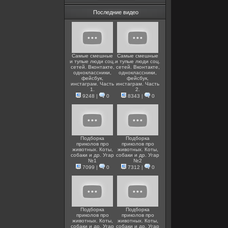
Последние видео
Самые смешные
Самые смешные
и тупые люди соц.
и тупые люди соц.
сетей. Вконтакте,
сетей. Вконтакте,
одноклассники,
одноклассники,
фейсбук,
фейсбук,
инстаграм. Часть
инстаграм. Часть
1.
2.
9248
|
0
8343
|
0
Подборка
Подборка
приколов про
приколов про
животных. Коты,
животных. Коты,
собаки и др. Угар
собаки и др. Угар
№1
№2
7099
|
0
7312
|
0
Подборка
Подборка
приколов про
приколов про
животных. Коты,
животных. Коты,
собаки и др. Угар
собаки и др. Угар