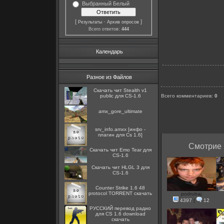
Выбранный Белый
[
·
]
Результаты
Архив опросов
Всего ответов:
444
Календарь
Разное из Файлов
Скачать чит Stealth v1
public для CS-1.6
Всего комментариев
:
0
amx_gore_ultimate
srv_info.amxx [инфо -
плагин для Cs 1.6]
Смотрие 
Скачать чит Emo Tear для
CS-1.6
Скачать чит HLGL 3 для
CS-1.6
Counter Strike 1.6 48
protocol TORRENT скачать
podrubaj
4397
|
12
РУССКИЙ перевод радио
для CS 1.6 download
скачать