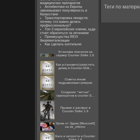
медицинских препаратов
Теги по матери
Антибиотики из Европы
завоевывают популярность в
Казахстане
Транспортировка лекарств:
почему это важно делать
профессионально?
Топ-3 европейских клиник, куда
стоит обратиться за лечением
Преимущества REVI
биоревитализации
Как сделать коптильню
Установка плагинов на
сервер Counter Strike 1.6
Как установить\запустить
демку в Counter-Strik...
Советы юным
подрывникам-саперам
Создание "чистых"
скриншотов в counter S...
Прыжки и распрыг в
Counter Strike 1.6
Уроки от Эдика [Moscow5]
на de_inferno
Баги и хитрости в Counter
Strike 1.6