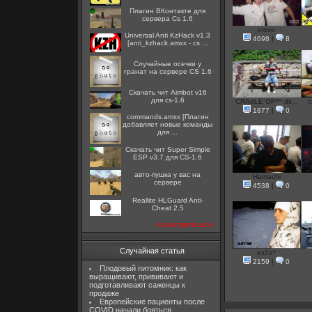
Плагин ВКонтакте для
сервера Cs 1.6
olovo
Universal Anti KzHack v1.3
4698
|
8
[anti_kzhack.amxx - cs ...
Случайные осечки у
гранат на сервере CS 1.6
Скачать чит Aimbot v16
для cs-1.6
CRAdLE OF^^ dii...
c
1877
|
0
commands.amxx [Плагин
добавляет новые команды
для ...
Скачать чит Super Simple
ESP v3.7 для CS-1.6
авто-пушка у вас на
Hamachi
сервере
4538
|
0
Reallite HLGuard Anti-
Cheat 2.5
посмотреть все
Случайная статья
ex7o*
2159
|
0
Плодовый питомник: как
выращивают, прививают и
подготавливают саженцы к
продаже
Европейские пациенты после
COVID начали бояться