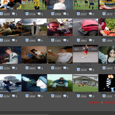
wD*
Big Sport Day 6...
6yXaPb
olovo - nylon ...
blessj
3430
|
1
2714
|
0
2999
|
0
2037
|
0
1870
|
obra.lv team a...
nv-
PrOm1TaY[Zep4ik...
Miha
Olovjanij Gh
2308
|
0
2560
|
0
2361
|
0
3981
|
5
1994
|
GHETTO
Tsil
tafa | mar...
Sloggen
R.G.P.<Mep
FOOTBALL...
3154
|
0
3665
|
4
3157
|
0
3900
|
1620
|
0
stylebyMojloT
vs-
[O.R.C.#]™
Cobra.lv vs Up ...
[Meet_S-park
4154
|
0
2890
|
0
3283
|
1
2591
|
0
2332
|
добавить
|
посмотр