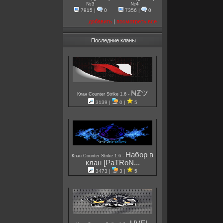
№3
№4
7915
|
0
7356
|
0
добавить
|
посмотреть все
Последние кланы
ℕℤツ
-
Клан Counter Strike 1.6
3139 |
0 |
5
Набор в
-
Клан Counter Strike 1.6
клан [PaTRoN...
3473 |
3 |
5