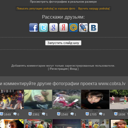
Просмотреть фотографию в реальном размере
Расскажи друзьям:
Добавлять комментарии могут только зарегистрированные пользователи.
[
Регистрация
|
Вход
]
и комментируйте другие фотографии проекта www.cobra.lv
na`vi ASUS ...
mar4a
|NiGhT ...
Pио
Ghetto Footb
1649
|
0
2361
|
1
1540
|
1
1705
|
0
1836
|