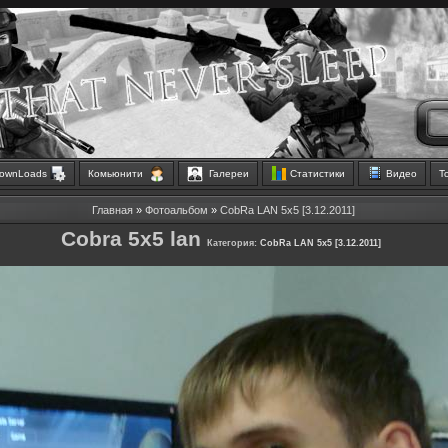
ownLoads
Комьюнити
Галереи
Статистики
Видео
Т
Главная
»
Фотоальбом
»
CobRa LAN 5x5 [3.12.2011]
Cobra 5x5 lan
Категория:
CobRa LAN 5x5 [3.12.2011]