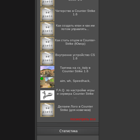
Читерство в Counter Strike
1.6
Как создать клан и как им
потом управлять...
Как стать отцом в Counter-
Strike (Юмор)
Внутренне устройство CS
1.6
Тактика на cs_italy в
Counter Strike 1.6
aim, wh, Speedhack,
F.A.Q. по настройке игры
и сервера Counter Strike
...
Делаем Лого в Counter
Strike (для новечков)
посмотреть все
Статистика