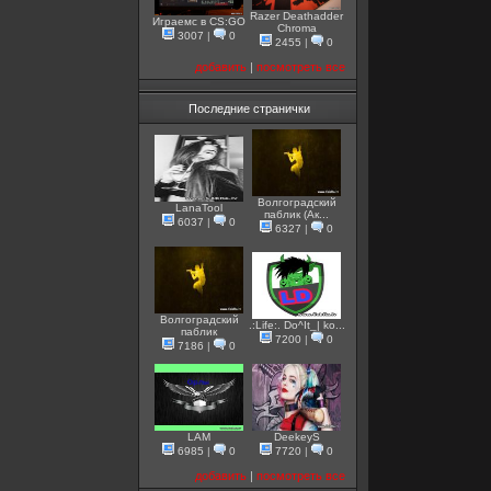
Razer Deathadder
Играемс в CS:GO
Chroma
3007
|
0
2455
|
0
добавить
|
посмотреть все
Последние странички
Волгоградский
LanaTool
паблик (Ак...
6037
|
0
6327
|
0
Волгоградский
.:Life:. Do^It_| ko...
паблик
7200
|
0
7186
|
0
LAM
DeekeyS
6985
|
0
7720
|
0
добавить
|
посмотреть все