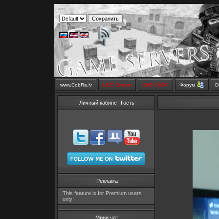
www.CobRa.lv
LIVE Stream
SMS SHOP
Форум
D
Личный кабинет Гость
Реклама
This feature is for Premium users
only!
Мини чат