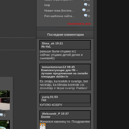
help
6
Новая тема.Беспла...
10
Рип шаблона сайта...
8
посмотреть все
Последние комментарии
Dima_ak
19:21
Ak-VaL
раньше были отцами кс)
сейчас отцами детей дочек и
сыновей))
tomastomenas12
08:45
Комплектующие для ПК –
лучшие предложения на онлайн
площадке dalder.lv
Es zināju, ka kodols ir svarīgs, bet
nezināju, ka
klimata kontrole
vai
dzesētājs ir tikpat svarīgi. Paldies!
yuriq
01:53
742
КУПЛЮ КОБРУ
all...
Aleksandr_P
10:37
0
Dombr
Женился наконец-то. Поздравляю