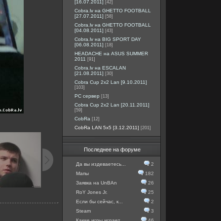
[16.07.2011]
[42]
Cobra.lv на GHETTO FOOTBALL
[27.07.2011]
[58]
Cobra.lv на GHETTO FOOTBALL
[04.08.2011]
[43]
Cobra.lv на BIG SPORT DAY
[06.08.2011]
[18]
HEADACHE на ASUS SUMMER
2011
[91]
Cobra.lv на ESCALAN
[21.08.2011]
[30]
Cobra Cup 2x2 Lan [9.10.2011]
[103]
PC сервер
[13]
Cobra Cup 2x2 Lan [20.11.2011]
[59]
CobRa
[12]
CobRa LAN 5x5 [3.12.2011]
[201]
Последнее на форуме
Да вы издеваетесь...
2
Мапы
182
Заявка на UnBAn
26
RoY Jones Jr.
25
Если бы сейчас, к...
2
Steam
3
Какие игры играет...
46