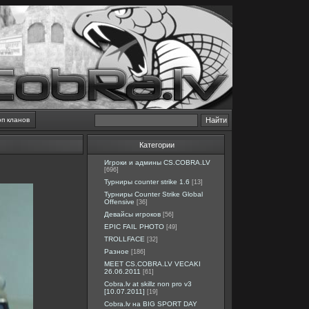
оп кланов
Категории
Игроки и админы CS.COBRA.LV
[696]
Турниры counter strike 1.6
[13]
Турниры Counter Strike Global
Offensive
[36]
Девайсы игроков
[56]
EPIC FAIL PHOTO
[49]
TROLLFACE
[32]
Разное
[186]
MEET CS.COBRA.LV VECAKI
26.06.2011
[61]
Cobra.lv at skillz non pro v3
[10.07.2011]
[19]
Cobra.lv на BIG SPORT DAY