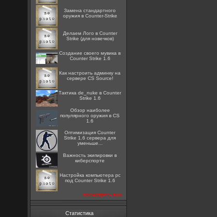
Замена стандартного
оружия в Counter-Strike
Делаем Лого в Counter
Strike (для новечков)
Создание своего мувика в
Counter Strike 1.6
Как настроить админку на
сервере CS Source!
Тактика de_nuke в Counter
Strike 1.6
Обзор наиболее
популярного оружия в CS
1.6
Оптимизация Counter
Strike 1.6 сервера для
уменьше...
Важность экипировки в
киберспорте
Настройка компьютера pc
под Counter Strike 1.6
посмотреть все
Статистика