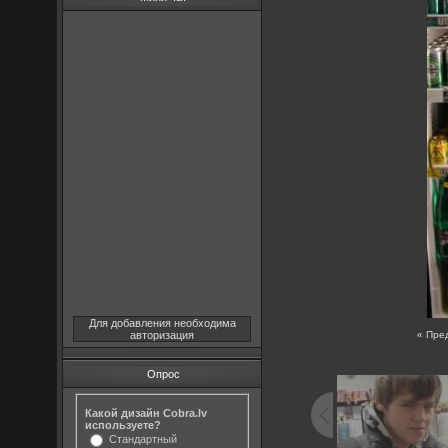
Для добавления необходима
авторизация
« Пре
Опрос
Какой дизайн Cobra.lv
используете?
Стандартный