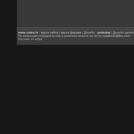
www.cobra.lv
-
карта сайта
|
карта форума
| Дизайн -
podrubaj
| Дизайн данно
По вопросам сотрудничества и рекламы пишите на почту
rusalex11@live.com
Хостинг от
uCoz