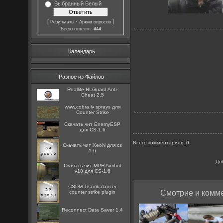
Выбранный Белый
[
·
]
Результаты
Архив опросов
Всего ответов:
444
Календарь
Разное из Файлов
Reallite HLGuard Anti-
Cheat 2.5
www.cobra.lv sprays для
Counter Strike
Скачать чит EnemyESP
для CS-1.6
Всего комментариев
:
0
Скачать чит XeoN для cs
1.6
До
Скачать чит MPH Aimbot
v18 для CS-1.6
CSDM Teambalancer
Смотрие и комме
counter strike plugin
Reconnect Data Saver 1.4