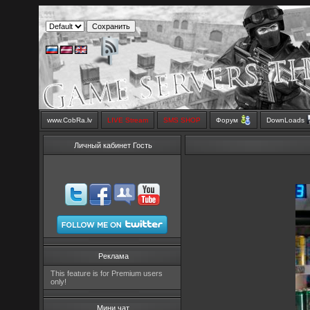
www.CobRa.lv
LIVE Stream
SMS SHOP
Форум
DownLoads
Личный кабинет Гость
Реклама
This feature is for Premium users
only!
Мини чат