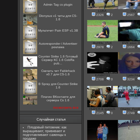
Admin Tag cs plugin
LUKA
Ozy
2326
|
2
2567
|
Dionysus v1 читы для CS-
1.6
Мультичит Pain ESP v1.3B
BuHHu_|7yX
EVK asus 2
Autoresponder / Advertiser
реклама
2978
|
2
1664
|
Counter Strike 1.6 Готовый
Сервер КС 1.6 CobRa
pub...
Скачать чит Fablehack
v0.7 для CS-1.6
KAMATO3
Ljalechk
2708
|
0
3234
|
B Spray для Counter Strike
1.6
Плагин ВКонтакте для
сервера Cs 1.6
посмотреть все
HUPER & quench
Ghetto_Footba
2145
|
0
2749
|
Случайная статья
Плодовый питомник: как
выращивают, прививают и
подготавливают саженцы к
продаже