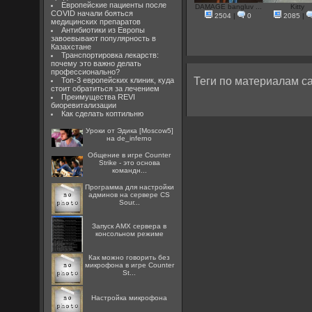
Европейские пациенты после
DAMAGE bangluv ...
Kitty
COVID начали бояться
2504
|
0
2085
|
медицинских препаратов
Антибиотики из Европы
завоевывают популярность в
Казахстане
Транспортировка лекарств:
почему это важно делать
профессионально?
Теги по материалам са
Топ-3 европейских клиник, куда
стоит обратиться за лечением
Преимущества REVI
биоревитализации
Как сделать коптильню
Уроки от Эдика [Moscow5]
на de_inferno
Общение в игре Counter
Strike - это основа
командн...
Программа для настройки
админов на сервере CS
Sour...
Запуск AMX сервера в
консольном режиме
Как можно говорить без
микрофона в игре Counter
St...
Настройка микрофона