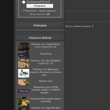
Выбранный Белый
[
·
]
Результаты
Архив опросов
Всего ответов:
444
Календарь
Всего комментариев
:
1
Разное из Файлов
Скачать чит mainzoHook
v.0.1.3 для CS 1.6
Parachute
Скачать чит sXe Disabled
4 для CS 1.6
POD-bot 3.0 Metamod
[скачать бесплатно плагин
для ...
Naruto mod
Waypoints для CSDM
Counter Strike 1.6 [5600
waypoi...
Semiclip [Проходим через
игроков]
Скачать чит OpenGl для