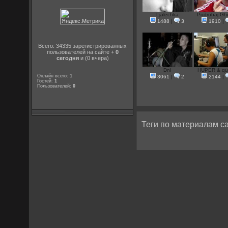
Ljalechka
Podrubaj Ghe
1488
|
3
1910
|
Всего: 34335 зарегистрированных
пользователей на сайте +
0
сегодня
и (0 вчера)
Dnl
HUPER & qu
Онлайн всего:
1
3061
|
2
2144
|
Гостей:
1
Пользователей:
0
Теги по материалам са