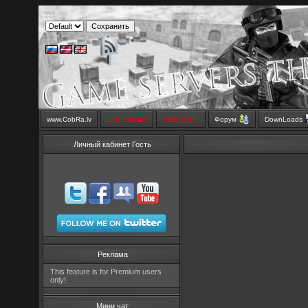
www.CobRa.lv
LIVE Stream
SMS SHOP
Форум
DownLoads
Личный кабинет Гость
Реклама
This feature is for Premium users
only!
Мини чат