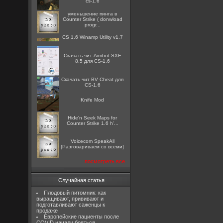
cs-1.6
уменьшение пинга в
Counter Strike ( donwload
progr...
CS 1.6 Winamp Utility v1.7
Скачать чит Aimbot SXE
8.5 для CS-1.6
Скачать чит BV Cheat для
CS-1.6
Knife Mod
Hide'n Seek Maps for
Counter Strike 1.6 h'...
Voicecom SpeakAll
[Разговариваем со всеми]
посмотреть все
Случайная статья
Плодовый питомник: как
выращивают, прививают и
подготавливают саженцы к
продаже
Европейские пациенты после
COVID начали бояться