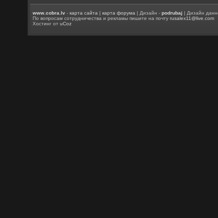
www.cobra.lv
-
карта сайта
|
карта форума
| Дизайн -
podrubaj
| Дизайн данн
По вопросам сотрудничества и рекламы пишите на почту
rusalex11@live.com
Хостинг от
uCoz