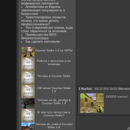
медицинских препаратов
Антибиотики из Европы
завоевывают популярность в
Казахстане
Транспортировка лекарств:
почему это важно делать
профессионально?
Топ-3 европейских клиник, куда
стоит обратиться за лечением
Преимущества REVI
биоревитализации
Как сделать коптильню
Counter Strike 1.6 vs ЧИТЫ
Работа с консолью и ее
команды
Читеры в Counter Strike
CW server Counter Strike
1
RusSeL
[
Матери
(02.12.2011 19:42)
1.6
;DDDDD опасно!
Тактика на de_prodigy в
Counter Strike 1.6
В чем суть читерства в
Counter-Strike?
Тактика de_nuke в Counter
Strike 1.6
Д