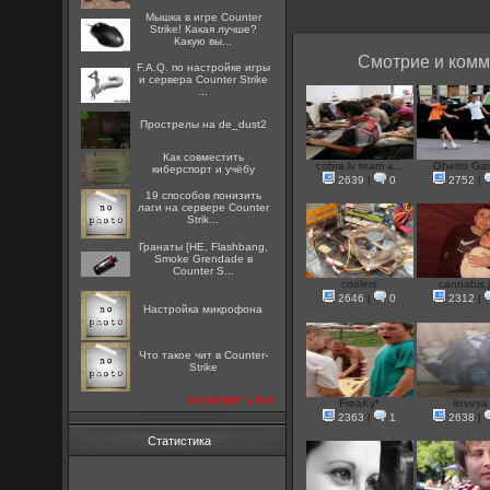
Мышка в игре Counter
Strike! Какая лучше?
Какую вы...
Смотрие и комм
F.A.Q. по настройке игры
и сервера Counter Strike
...
Прострелы на de_dust2
Как совместить
cobra.lv team a...
Ghetto Ga
киберспорт и учёбу
2639
|
0
2752
|
19 способов понизить
лаги на сервере Counter
Strik...
Гранаты [HE, Flashbang,
Smoke Grendade в
Counter S...
coolers
cannabis.
2646
|
0
2312
|
Настройка микрофона
Что такое чит в Counter-
Strike
посмотреть все
FreaKy*
iloveya
2363
|
1
2638
|
Статистика