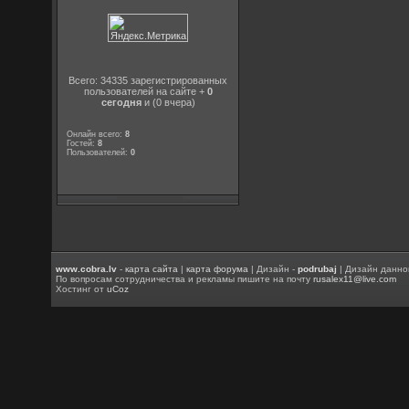
Всего: 34335 зарегистрированных
пользователей на сайте +
0
сегодня
и (0 вчера)
Онлайн всего:
8
Гостей:
8
Пользователей:
0
www.cobra.lv
-
карта сайта
|
карта форума
| Дизайн -
podrubaj
| Дизайн данно
По вопросам сотрудничества и рекламы пишите на почту
rusalex11@live.com
Хостинг от
uCoz