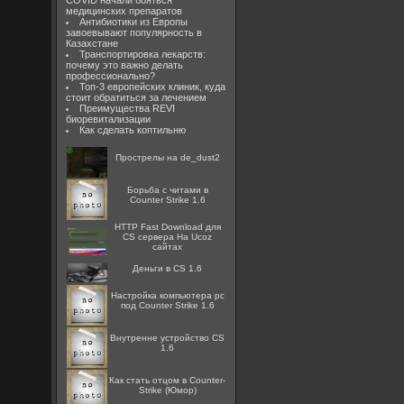
COVID начали бояться
медицинских препаратов
Антибиотики из Европы
завоевывают популярность в
Казахстане
Транспортировка лекарств:
почему это важно делать
профессионально?
Топ-3 европейских клиник, куда
стоит обратиться за лечением
Преимущества REVI
биоревитализации
Как сделать коптильню
Прострелы на de_dust2
Борьба с читами в
Counter Strike 1.6
HTTP Fast Download для
CS сервера На Ucoz
сайтах
Деньги в CS 1.6
Настройка компьютера pc
под Counter Strike 1.6
Внутренне устройство CS
1.6
Как стать отцом в Counter-
Strike (Юмор)