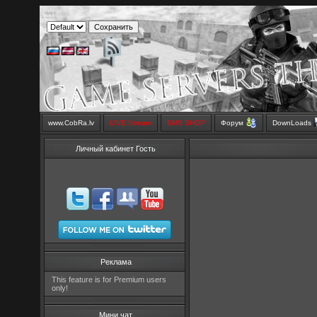
www.CobRa.lv
LIVE Stream
SMS SHOP
Форум
DownLoads
Личный кабинет Гость
Реклама
This feature is for Premium users
only!
Мини чат