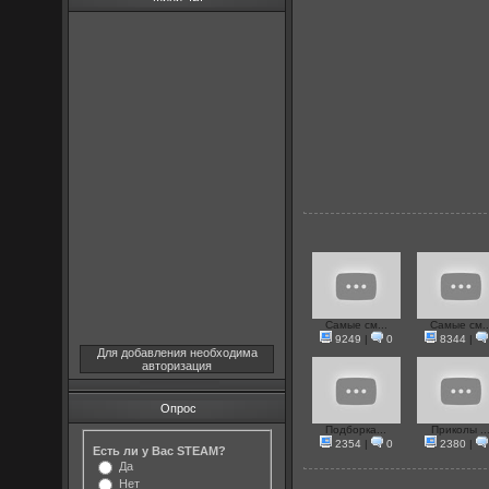
Самые см...
Самые см..
9249
|
0
8344
|
Для добавления необходима
авторизация
Опрос
Подборка...
Приколы ..
2354
|
0
2380
|
Есть ли у Вас STEAM?
Да
Нет