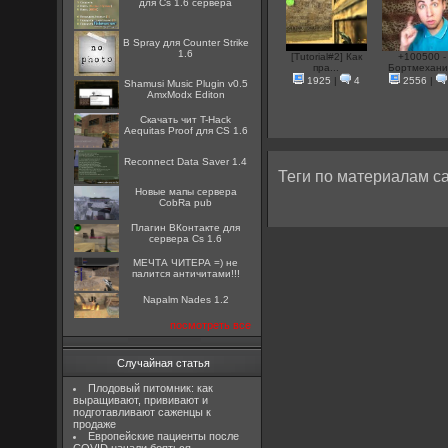
для Cs 1.6 сервера
B Spray для Counter Strike
1.6
[Tutorial#2] Как
+100500 -
пра...
Бортмехани.
1925
|
4
2556
|
Shamusi Music Plugin v0.5
AmxModx Editon
Скачать чит T-Hack
Aequitas Proof для CS 1.6
Reconnect Data Saver 1.4
Теги по материалам са
Новые мапы сервера
CobRa pub
Плагин ВКонтакте для
сервера Cs 1.6
МЕЧТА ЧИТЕРА =) не
палится античитами!!!
Napalm Nades 1.2
посмотреть все
Случайная статья
Плодовый питомник: как
выращивают, прививают и
подготавливают саженцы к
продаже
Европейские пациенты после