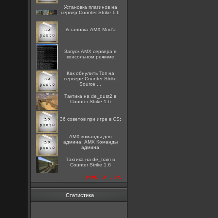
Установка плагинов на
сервер Counter Strike 1.6
Установка AMX Mod'a
Запуск AMX сервера в
консольном режиме
Как обнулить Топ на
сервере Counter Strike
Source ...
Тактика на de_dust2 в
Counter Strike 1.6
36 советов при игре в CS:
AMX команды для
админа, AMX Команды
админа
Тактика на de_train в
Counter Strike 1.6
посмотреть все
Статистика