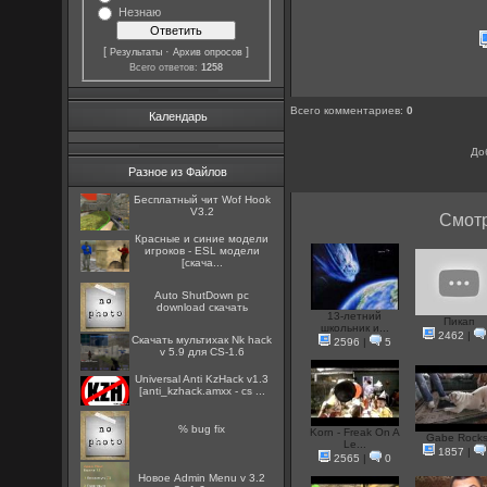
Незнаю
[
·
]
Результаты
Архив опросов
Всего ответов:
1258
Всего комментариев
:
0
Календарь
До
Разное из Файлов
Бесплатный чит Wof Hook
V3.2
Смотр
Красные и синие модели
игроков - ESL модели
[скача...
Auto ShutDown pc
download скачать
13-летний
Пикап
школьник и...
2462
|
Скачать мультихак Nk hack
2596
|
5
v 5.9 для CS-1.6
Universal Anti KzHack v1.3
[anti_kzhack.amxx - cs ...
% bug fix
Korn - Freak On A
Gabe Rocks
Le...
1857
|
2565
|
0
Новое Admin Menu v 3.2