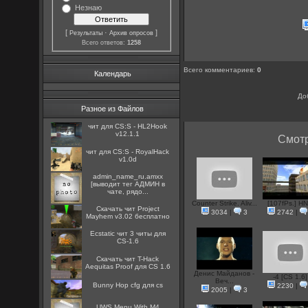
Незнаю
[
·
]
Результаты
Архив опросов
Всего ответов:
1258
Всего комментариев
:
0
Календарь
До
Разное из Файлов
чит для CS:S - HL2Hook
v12.1.1
Смотр
чит для CS:S - RoyalHack
v1.0d
admin_name_ru.amxx
[выводит тег АДМИН в
чате, рядо...
Counter Strike. Aliv...
[107fPs.] H
Скачать чит Project
3034
|
3
2742
|
Mayhem v3.02 бесплатно
Ecstatic чит 3 читы для
CS-1.6
Скачать чит T-Hack
Aequitas Proof для CS 1.6
Денис Майданов -
-4 [CS 1.6]
Веч...
Bunny Hop cfg для cs
2230
|
2005
|
3
UWS Menu With M4