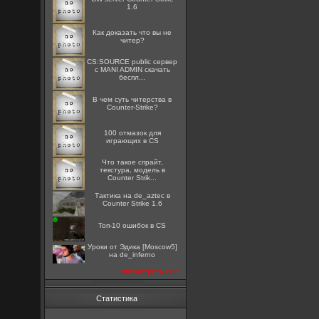
1.6
Как доказать что вы не
читер?
CS:SOURCE public сервер
с MANI ADMIN скачать
беспл...
В чем суть читерства в
Counter-Strike?
100 отмазок для
играющих в CS
Что такое спрайт,
текстура, модель в
Counter Strik...
Тактика на de_aztec в
Counter Strike 1.6
Топ-10 ошибок в CS
Уроки от Эдика [Moscow5]
на de_inferno
посмотреть все
Статистика