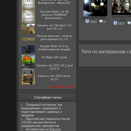
Background - Меню КС
Counter Strike 1.6 48
protocol TORRENT
Lan turnir Co
download/ск...
Na`Vi ASUS 2011 ...
www...
1914
|
0
1927
|
Скачать чит My Hack 1.0
для CS 1.6
Ночное веселье - плагин
для сервера Cs 1 6
Deagle Giver v1.0 by
bow[Халявный deagle]
Теги по материалам са
Fy Maps [30 штук]
Скачать чит ECC v5.2 для
CS-1.6
Скачать чит AZN Cheat
v2.12
посмотреть все
Случайная статья
Плодовый питомник: как
выращивают, прививают и
подготавливают саженцы к
продаже
Европейские пациенты после
COVID начали бояться
медицинских препаратов
Антибиотики из Европы