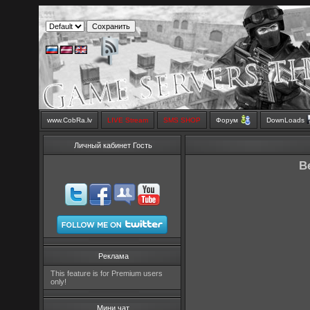
www.CobRa.lv
LIVE Stream
SMS SHOP
Форум
DownLoads
Личный кабинет Гость
В
Реклама
This feature is for Premium users
only!
Мини чат