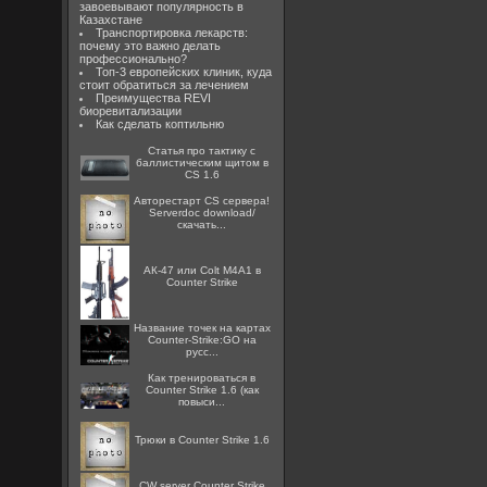
завоевывают популярность в
Казахстане
Транспортировка лекарств:
почему это важно делать
профессионально?
Топ-3 европейских клиник, куда
стоит обратиться за лечением
Преимущества REVI
биоревитализации
Как сделать коптильню
Статья про тактику с
баллистическим щитом в
CS 1.6
Авторестарт CS сервера!
Serverdoc download/
скачать...
АК-47 или Colt M4A1 в
Counter Strike
Название точек на картах
Counter-Strike:GO на
русс...
Как тренироваться в
Counter Strike 1.6 (как
повыси...
Трюки в Counter Strike 1.6
CW server Counter Strike