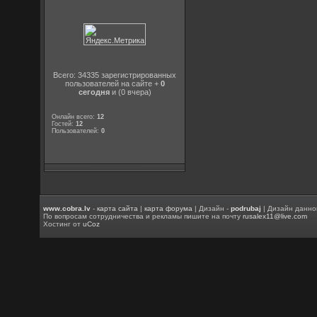
Всего: 34335 зарегистрированных
пользователей на сайте +
0
сегодня
и (0 вчера)
Онлайн всего:
12
Гостей:
12
Пользователей:
0
www.cobra.lv
-
карта сайта
|
карта форума
| Дизайн -
podrubaj
| Дизайн данно
По вопросам сотрудничества и рекламы пишите на почту
rusalex11@live.com
Хостинг от
uCoz