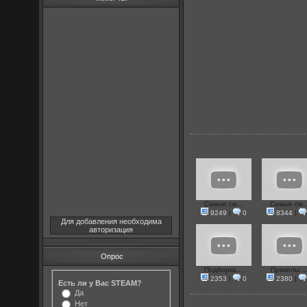
Самые см...
Самые см..
9249
|
0
8344
|
Для добавления необходима
авторизация
Опрос
Подборка...
Приколы ..
2353
|
0
2380
|
Есть ли у Вас STEAM?
Да
Нет