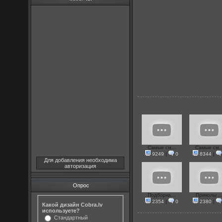
Самые см...
Самые см..
9249
|
0
8344
|
Для добавления необходима
авторизация
Опрос
Подборка...
Приколы ..
2354
|
0
2380
|
Какой дизайн Cobra.lv
используете?
Стандартный