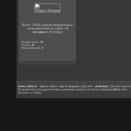
Всего: 34335 зарегистрированных
пользователей на сайте +
0
сегодня
и (0 вчера)
Онлайн всего:
18
Гостей:
18
Пользователей:
0
www.cobra.lv
-
карта сайта
|
карта форума
| Дизайн -
podrubaj
| Дизайн данно
По вопросам сотрудничества и рекламы пишите на почту
rusalex11@live.com
Хостинг от
uCoz