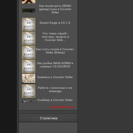
Как посмотреть DEMO
(демку) игры в Counter
Strike
Desert Eagle в CS 1.6
Что такое спрайт,
текстура, модель в
Counter Strik...
Как стать отцом в Counter-
Strike (Юмор)
Настройка MANI ADMIN в
сервере CS:SOURCE
Комиксы о Counter Strike
Работа с консолью и ее
команды
Снайпер в Counter Strike
посмотреть все
Статистика