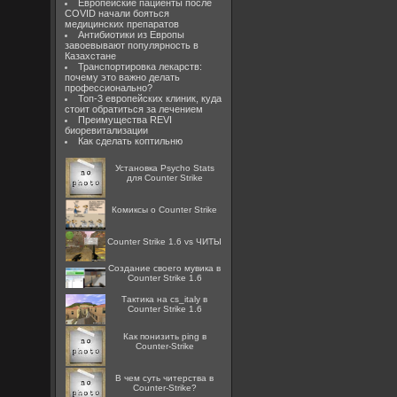
Европейские пациенты после
COVID начали бояться
медицинских препаратов
Антибиотики из Европы
завоевывают популярность в
Казахстане
Транспортировка лекарств:
почему это важно делать
профессионально?
Топ-3 европейских клиник, куда
стоит обратиться за лечением
Преимущества REVI
биоревитализации
Как сделать коптильню
Установка Psycho Stats
для Counter Strike
Комиксы о Counter Strike
Counter Strike 1.6 vs ЧИТЫ
Создание своего мувика в
Counter Strike 1.6
Тактика на cs_italy в
Counter Strike 1.6
Как понизить ping в
Counter-Strike
В чем суть читерства в
Counter-Strike?