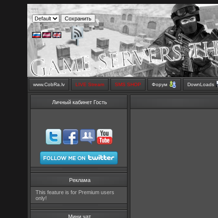
www.CobRa.lv
LIVE Stream
SMS SHOP
Форум
DownLoads
Личный кабинет Гость
Реклама
This feature is for Premium users
only!
Мини чат