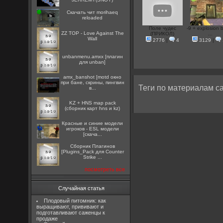
Скачать чит morihaeq
reloaded
Поле чудес
-9 + explosion
ZZ TOP - Love Against The
(ПРИКОЛ)
...
Wall
2776
|
4
3129
|
unbanmenu.amxx [плагин
для unban]
amx_banshot [motd окно
при бане, скрины, пингвин
Теги по материалам са
в...
KZ + HNS map pack
(сборник карт hns и kz)
Красные и синие модели
игроков - ESL модели
[скача...
Сборник Плагинов
[Plugins_Pack для Counter
Strike ...
посмотреть все
Случайная статья
Плодовый питомник: как
выращивают, прививают и
подготавливают саженцы к
продаже