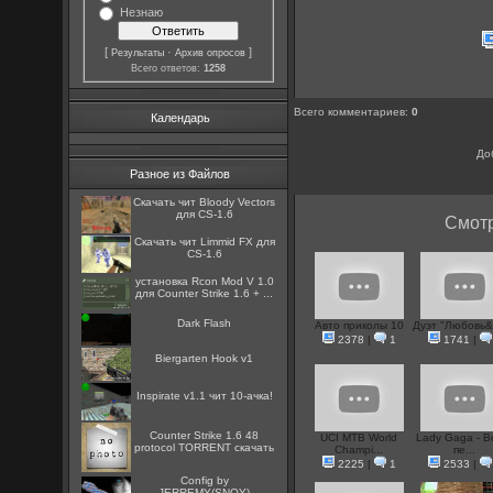
Незнаю
[
·
]
Результаты
Архив опросов
Всего ответов:
1258
Всего комментариев
:
0
Календарь
До
Разное из Файлов
Скачать чит Bloody Vectors
для CS-1.6
Смотр
Скачать чит Limmid FX для
CS-1.6
установка Rcon Mod V 1.0
для Counter Strike 1.6 + ...
Dark Flash
Авто приколы 10
Дуэт "Любовь&
2378
|
1
1741
|
Biergarten Hook v1
Inspirate v1.1 чит 10-ачка!
Counter Strike 1.6 48
UCI MTB World
Lady Gaga - В
protocol TORRENT скачать
Champi...
пе...
2225
|
1
2533
|
Config by
JERREMY(SNOY)