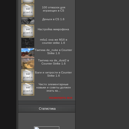
100 отмазок для
играющих в CS
Деньги в CS 1.6
Настройка микрофона
m4a1 она же M16 в
counter strike 1.6
Тактика de_nuke в Counter
Strike 1.6
Тактика на de_dust2 в
Counter Strike 1.6
Баги и хитрости в Counter
Strike 1.6
Чисто элементарные
навыки и советы должен
знать ка...
посмотреть все
Статистика