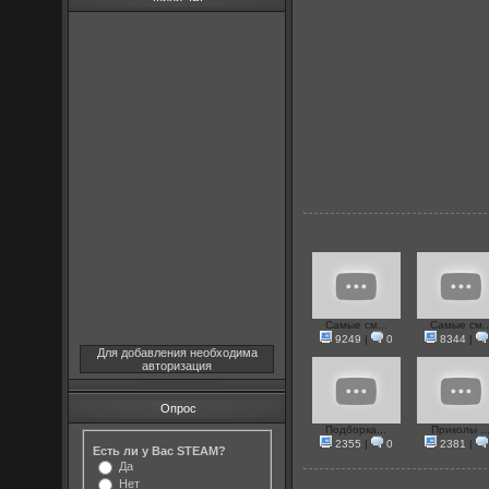
Самые см...
Самые см..
9249
|
0
8344
|
Для добавления необходима
авторизация
Опрос
Подборка...
Приколы ..
2355
|
0
2381
|
Есть ли у Вас STEAM?
Да
Нет