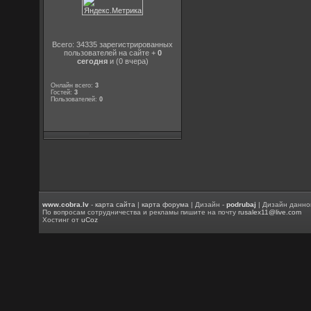
Всего: 34335 зарегистрированных
пользователей на сайте +
0
сегодня
и (0 вчера)
Онлайн всего:
3
Гостей:
3
Пользователей:
0
www.cobra.lv
-
карта сайта
|
карта форума
| Дизайн -
podrubaj
| Дизайн данно
По вопросам сотрудничества и рекламы пишите на почту
rusalex11@live.com
Хостинг от
uCoz