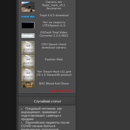
Скачать чит
Basic_hack_v5.1
бесплатно
Trayit 4.6.5 download
Чит на скорость
LTFXSpeed v1.0
OJOsoft Total Video
Converter 2.2.0.0822
CPU Speed check
download скачать
Fashion Raid
Чит Steam Hack v11 для
CS-1.6 Steam/48 protocol
BAC Blood Anti Cheat
посмотреть все
Случайная статья
Плодовый питомник: как
выращивают, прививают и
подготавливают саженцы к
продаже
Европейские пациенты после
COVID начали бояться
медицинских препаратов