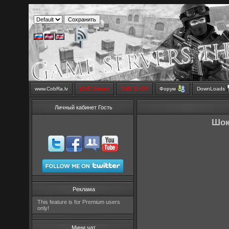
www.CobRa.lv
LIVE Stream
SMS SHOP
Форум
DownLoads
Личный кабинет Гость
Шок
Реклама
This feature is for Premium users
only!
Мини чат