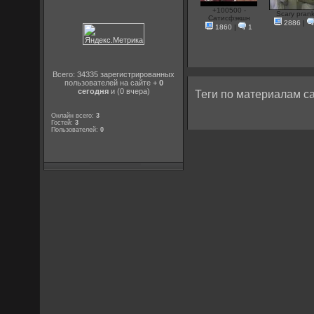
+100500 -
Scary pran
Сатисфэкшн
2886
|
1860
|
1
Всего: 34335 зарегистрированных
пользователей на сайте +
0
сегодня
и (0 вчера)
Теги по материалам са
Онлайн всего:
3
Гостей:
3
Пользователей:
0