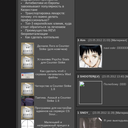
Антибиотики из Европы
завоевывают популярность в
Казахстане
Транспортировка лекарств:
почему это важно делать
профессионально?
Топ-3 европейских клиник, куда
стоит обратиться за лечением
Преимущества REVI
биоревитализации
Как сделать коптильню
3
Aim
[
Материал
]
(23.05.2012 21:03)
Делаем Лого в Counter
navi oskr :DDD
Strike (для новечков)
Установка Psycho Stats
для Counter Strike
Как сделать чтоб с
сервака скачивались Wad
2
SHOOTER(LV)
[
М
(23.05.2012 13:40)
файлы
Полюбому :DDD
Читерство в Counter Strike
1.6
Тактика. Assault в Counter
Strike 1.6
Программа для настройки
админов на сервере CS
1
SNOY_
[
Матери
(23.05.2012 11:29)
Sour...
Я уже выкладыва
Маленький и
неподвижный прицел в