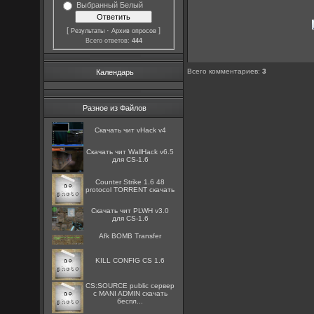
Выбранный Белый
[
·
]
Результаты
Архив опросов
Всего ответов:
444
Всего комментариев
:
3
Календарь
Разное из Файлов
Скачать чит vHack v4
Скачать чит WallHack v6.5
для CS-1.6
Counter Strike 1.6 48
protocol TORRENT скачать
Скачать чит PLWH v3.0
для CS-1.6
Afk BOMB Transfer
KILL CONFIG CS 1.6
CS:SOURCE public сервер
с MANI ADMIN скачать
беспл...