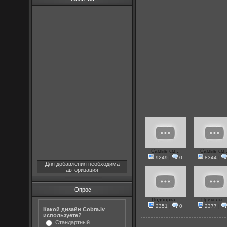
Самые см...
Самые см..
9249
|
0
8344
|
Для добавления необходима
авторизация
Опрос
Подборка...
Приколы ..
2351
|
0
2377
|
Какой дизайн Cobra.lv
используете?
Стандартный