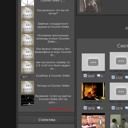
Counter Strike 1....
Как доказать что вы не
читер?
Замена стандартного
оружия в Counter-Strike
Д
Основные консольные
команды в игре Counter-
Strike:...
Смот
Как можно говорить без
микрофона в игре Counter
St...
как настроить сервер cs
1.6 чтоб его было видно
из...
и смех и сле
Авто приколы 04
гра...
Снайпер в Counter Strike
2635
|
0
1723
|
Читеры в Counter Strike
Название точек на картах
Counter-Strike:GO на
Анекдот про
Ока с двигат
русс...
Сифозник...
от ...
3679
|
4
2679
|
посмотреть все
Статистика