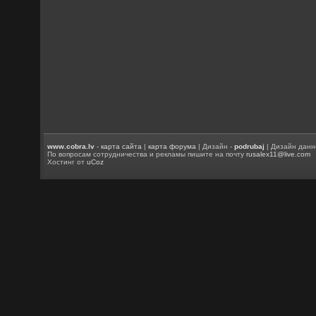
www.cobra.lv
-
карта сайта
|
карта форума
| Дизайн -
podrubaj
| Дизайн данн
По вопросам сотрудничества и рекламы пишите на почту
rusalex11@live.com
Хостинг от
uCoz