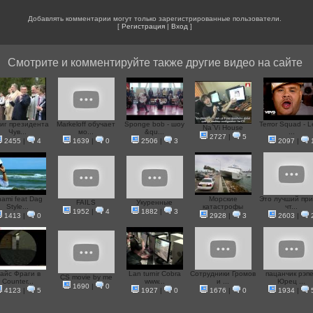
Добавлять комментарии могут только зарегистрированные пользователи.
[
Регистрация
|
Вход
]
Смотрите и комментируйте также другие видео на сайте
иг президента
Markeloff обучает
Sponge bob - шоу
Terror Squad - 
Na`Vi House
Чув...
мо...
&qu...
...
2727
|
5
2455
|
4
1639
|
0
2506
|
3
2097
|
ami feat Dag
Морские
Это лучший при
FAILS
Укуренные
Style...
катастрофы
чт...
1952
|
4
1882
|
3
1413
|
0
2928
|
3
2603
|
айс Фраги в
Lan turnir Cobra
Сотрудники Громов
пацанчик рэп
CS movie by me
Counter...
www...
и ...
Юрец ...
1690
|
0
4123
|
5
1927
|
0
1676
|
0
1934
|