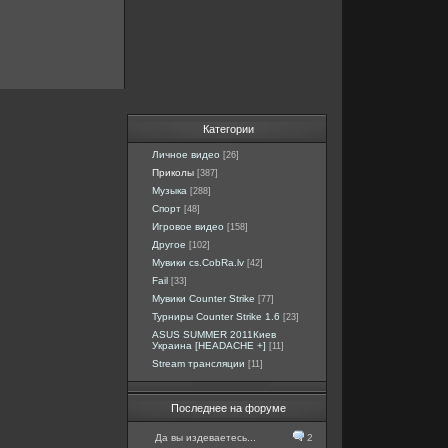
Категории
Личное видео
[26]
Приколы
[387]
Музыка
[288]
Спорт
[48]
Игровое видео
[158]
Другое
[102]
Мувики cs.CobRa.lv
[42]
Fail
[33]
Мувики Counter Strike
[77]
Турниры Counter Strike 1.6
[23]
ASUS SUMMER 2011Киев
Украина [HEADACHE +]
[11]
Stream трансляции
[11]
Последнее на форуме
Да вы издеваетесь...
2