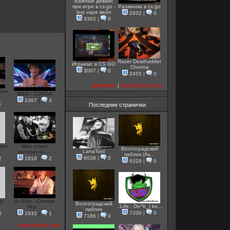
Важный девайс
при игре в cs:go -
Разминка в cs:go
lost vape вейп
2932
|
0
3362
|
0
Razer Deathadder
Играемс в CS:GO
Chroma
3007
|
0
2455
|
0
добавить
|
посмотреть все
Lean
MSM - CONGA
2367
|
3
1
Последние странички
кол
Мне стало
Волгоградский
LanaTool
интересно,...
паблик (Ак...
6038
|
0
2
1818
|
2
6328
|
0
ер
Ar-Side - Слепая
Волгоградский
.:Life:. Do^It_| ko...
Игр...
паблик
7200
|
0
5
1933
|
1
7186
|
0
посмотреть все