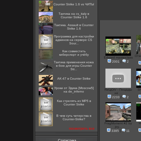
Counter Strike 1.6 vs ЧИТЫ
Тактика на cs_italy в
Counter Strike 1.6
Тактика. Assault в Counter
Strike 1.6
Программа для настройки
админов на сервере CS
Sour...
Как совместить
киберспорт и учёбу
Отж
Edward masterclass
2001
|
2
Тактика применения ножа
в бою для игры Counter
Str...
AK-47 в Counter Strike
Уроки от Эдика [Moscow5]
ReЦiDiV - Пощады
Sh
на de_inferno
не ...
2233
|
2
Как стрелять из MP5 в
Counter Strike
В чем суть читерства в
Counter-Strike?
FragMoment #2 by
Н
joy...
посмотреть все
3385
|
11
Статистика