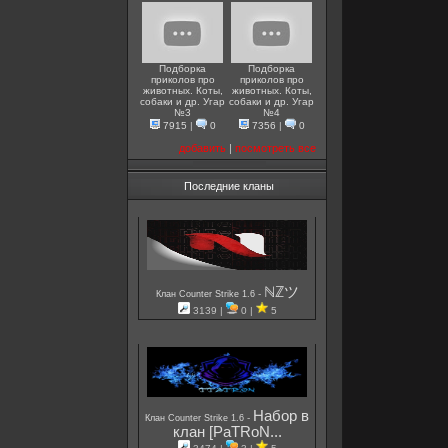
Подборка
Подборка
приколов про
приколов про
животных. Коты,
животных. Коты,
собаки и др. Угар
собаки и др. Угар
№3
№4
7915
|
0
7356
|
0
добавить
|
посмотреть все
Последние кланы
ℕℤツ
-
Клан Counter Strike 1.6
3139 |
0 |
5
Набор в
-
Клан Counter Strike 1.6
клан [PaTRoN...