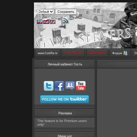
www.CobRa.lv
LIVE Stream
SMS SHOP
Форум
D
Личный кабинет Гость
Реклама
This feature is for Premium users
only!
Мини чат