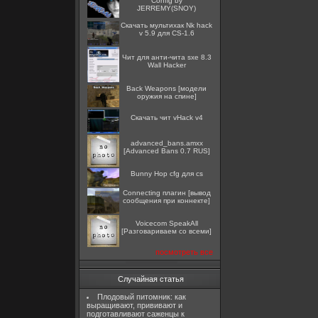
Config by
JERREMY(SNOY)
Скачать мультихак Nk hack
v 5.9 для CS-1.6
Чит для анти-чита sxe 8.3
Wall Hacker
Back Weapons [модели
оружия на спине]
Скачать чит vHack v4
advanced_bans.amxx
[Advanced Bans 0.7 RUS]
Bunny Hop cfg для cs
Connecting плагин [вывод
сообщения при коннекте]
Voicecom SpeakAll
[Разговариваем со всеми]
посмотреть все
Случайная статья
Плодовый питомник: как
выращивают, прививают и
подготавливают саженцы к