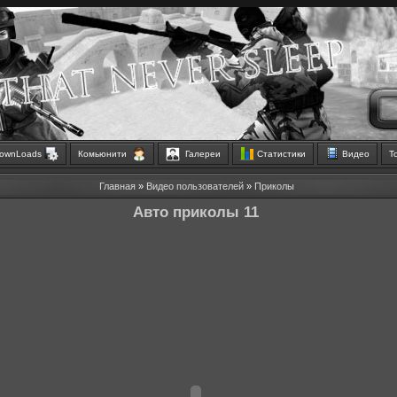
ownLoads
Комьюнити
Галереи
Статистики
Видео
Т
Главная
»
Видео пользователей
»
Приколы
Авто приколы 11