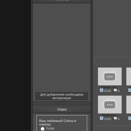
Самые см...
9249
|
0
Для добавления необходима
авторизация
Опрос
Подборка...
2353
|
0
Ваш любимый Cobra.lv
сервер
Public