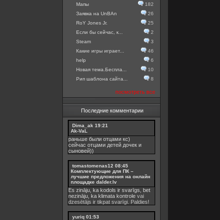
Мапы
182
Заявка на UnBAn
26
RoY Jones Jr.
25
Если бы сейчас, к...
2
Steam
3
Какие игры играет...
46
help
6
Новая тема.Беспла...
10
Рип шаблона сайта...
8
посмотреть все
Последние комментарии
Dima_ak
19:21
Ak-VaL
раньше были отцами кс)
сейчас отцами детей дочек и
сыновей))
tomastomenas12
08:45
Комплектующие для ПК –
лучшие предложения на онлайн
площадке dalder.lv
Es zināju, ka kodols ir svarīgs, bet
nezināju, ka
klimata kontrole
vai
dzesētājs ir tikpat svarīgi. Paldies!
yuriq
01:53