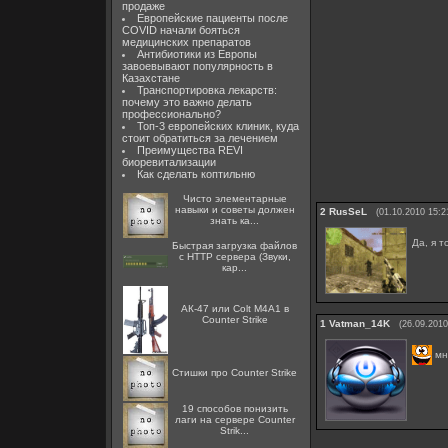
продаже
Европейские пациенты после
COVID начали бояться
медицинских препаратов
Антибиотики из Европы
завоевывают популярность в
Казахстане
Транспортировка лекарств:
почему это важно делать
профессионально?
Топ-3 европейских клиник, куда
стоит обратиться за лечением
Преимущества REVI
биоревитализации
Как сделать коптильню
Чисто элементарные
навыки и советы должен
2
RusSeL
(01.10.2010 15:2
знать ка...
Да, я 
Быстрая загрузка файлов
с HTTP сервера (Звуки,
кар...
АК-47 или Colt M4A1 в
Counter Strike
1
Vatman_14K
(26.09.2010
мн
Стишки про Counter Strike
19 способов понизить
лаги на сервере Counter
Strik...