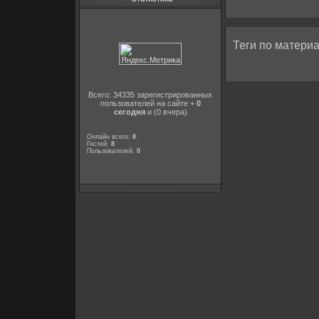
Теги по материа
Всего: 34335 зарегистрированных
пользователей на сайте +
0
сегодня
и (0 вчера)
Онлайн всего:
8
Гостей:
8
Пользователей:
0