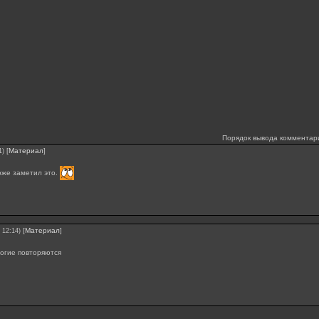
Порядок вывода комментар
[
Материал
]
1)
тоже заметил это.
[
Материал
]
 12:14)
огие повторяются