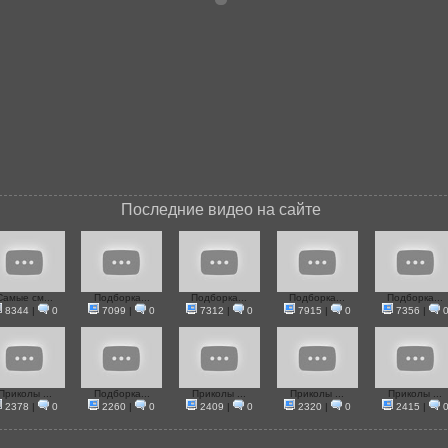
Последние видео на сайте
Самые см...
Подборка...
Подборка...
Подборка...
Подборка...
8344
|
0
7099
|
0
7312
|
0
7915
|
0
7356
|
Приколы ...
Подборка...
Приколы ...
Приколы ...
Приколы ...
2378
|
0
2260
|
0
2409
|
0
2320
|
0
2415
|