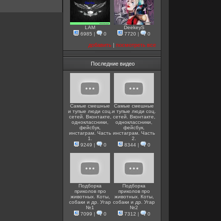
LAM
DeekeyS
6985
|
0
7720
|
0
добавить
|
посмотреть все
Последние видео
Самые смешные
Самые смешные
и тупые люди соц.
и тупые люди соц.
сетей. Вконтакте,
сетей. Вконтакте,
одноклассники,
одноклассники,
фейсбук,
фейсбук,
инстаграм. Часть
инстаграм. Часть
1.
2.
9249
|
0
8344
|
0
Подборка
Подборка
приколов про
приколов про
животных. Коты,
животных. Коты,
собаки и др. Угар
собаки и др. Угар
№1
№2
7099
|
0
7312
|
0