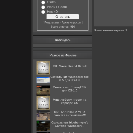
Csdm
War3 + Csdm
Hns xD
[
·
]
Результаты
Архив опросов
Всего ответов:
936
Всего комментариев
:
2
Календарь
Разное из Файлов
GIF Movie Gear 4.02 full
Скачать чит Wallhacker sxe
8.5 для CS-1.6
Скачать чит EnemyESP
для CS-1.6
Mute любому игроку на
сервере CS
МЕЧТА ЧИТЕРА =) не
палится античитами!!!
Скачать чит blueberrypie's
Caffeine Wallhack v...