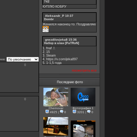
742
КУПЛЮ КОБРУ
Aleksandr_P
10:37
Dombr
Женился наконец-то. Поздравляю
gnezdilovjeka8
15:36
Набор в клан [PaTRoN]
1. fnaf .!.
2. 15
3. Steam
4. https://v.com/jeka897
иев:
5. 1-1,5 годa
0
посмотреть все
Последние фото
0
Chernovar
Фотография 1
4925
|
0
3201
|
0