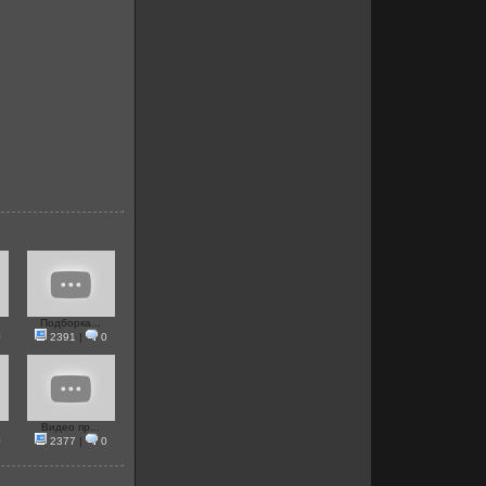
Подборка...
0
2391
|
0
Видео пр...
0
2377
|
0