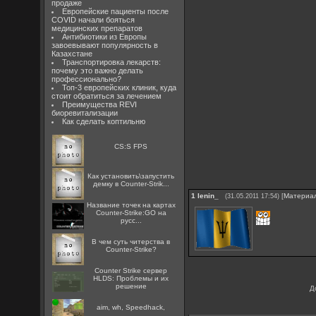
продаже
Европейские пациенты после
COVID начали бояться
медицинских препаратов
Антибиотики из Европы
завоевывают популярность в
Казахстане
Транспортировка лекарств:
почему это важно делать
профессионально?
Топ-3 европейских клиник, куда
стоит обратиться за лечением
Преимущества REVI
биоревитализации
Как сделать коптильню
CS:S FPS
Как установить\запустить
демку в Counter-Strik...
1
lenin_
[
Материа
(31.05.2011 17:54)
Название точек на картах
Counter-Strike:GO на
русс...
В чем суть читерства в
Counter-Strike?
Counter Strike сервер
HLDS: Проблемы и их
решение
Д
aim, wh, Speedhack,