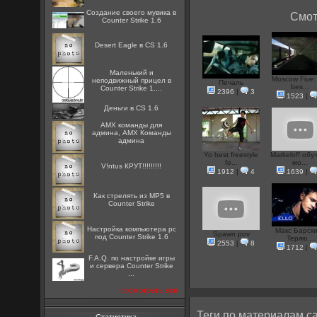
Создание своего мувика в
Смот
Counter Strike 1.6
Desert Eagle в CS 1.6
Маленький и
Moscow Five:
неподвижный прицел в
Печаль
bes...
Counter Strike 1....
2396
|
3
1523
|
Деньги в CS 1.6
AMX команды для
админа, AMX Команды
админа
Yo best freestyle
Markeloff обу
fo...
мо...
V!ntus КРУТ!!!!!!!!!
1912
|
4
1639
|
Как стрелять из MP5 в
Counter Strike
Настройка компьютера pc
Макс Барски
Spawn pov
под Counter Strike 1.6
Теряю...
2553
|
8
1712
|
F.A.Q. по настройке игры
и сервера Counter Strike
...
посмотреть все
Теги по материалам са