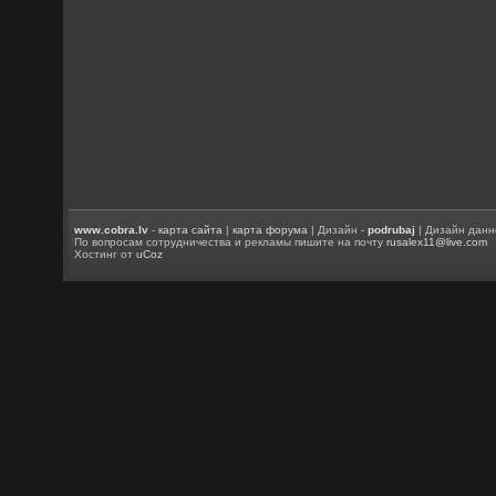
www.cobra.lv
-
карта сайта
|
карта форума
| Дизайн -
podrubaj
| Дизайн данн
По вопросам сотрудничества и рекламы пишите на почту
rusalex11@live.com
Хостинг от
uCoz