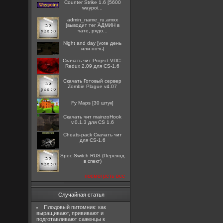
Counter Strike 1.6 [5600
waypoi...
admin_name_ru.amxx
[выводит тег АДМИН в
чате, рядо...
Night and day [vote день
или ночь]
Скачать чит Project VDC:
Redux 2.09 для CS-1.6
Скачать Готовый сервер
Zombie Plague v4.07
Fy Maps [30 штук]
Скачать чит mainzoHook
v.0.1.3 для CS 1.6
Cheats-pack Скачать чит
для CS-1.6
Spec Switch RUS (Переход
в спект)
посмотреть все
Случайная статья
Плодовый питомник: как
выращивают, прививают и
подготавливают саженцы к