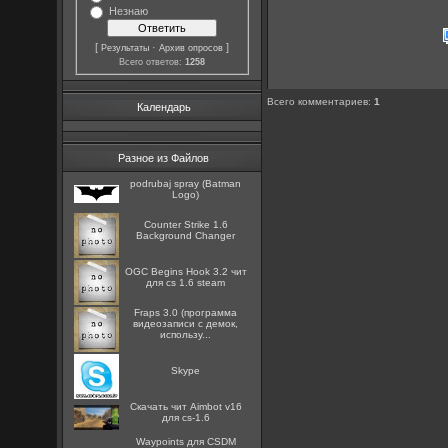
Незнаю
[
·
]
Результаты
Архив опросов
Всего ответов:
1258
Всего комментариев
:
1
Календарь
Разное из Файлов
podrubaj spray (Batman
Logo)
Counter Strike 1.6
Background Changer
OGC Begins Hook 3.2 чит
для cs 1.6 steam
Fraps 3.0 (программа
видеозаписи с демок,
использу...
Skype
Скачать чит Aimbot v16
для cs-1.6
Waypoints для CSDM