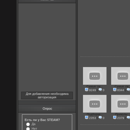
Самые см...
Самые см..
9249
|
0
8344
|
Для добавления необходима
авторизация
Опрос
Подборка...
Приколы ..
2353
|
0
2379
|
Есть ли у Вас STEAM?
Да
Нет