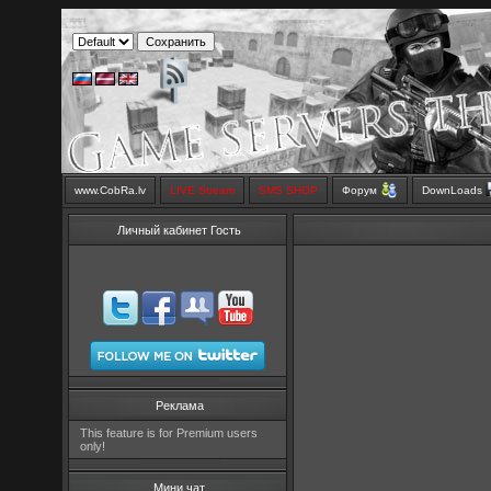
www.CobRa.lv
LIVE Stream
SMS SHOP
Форум
DownLoads
Личный кабинет Гость
Реклама
This feature is for Premium users
only!
Мини чат