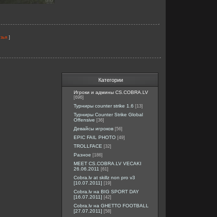
]
узья
Категории
Игроки и админы CS.COBRA.LV
[696]
Турниры counter strike 1.6
[13]
Турниры Counter Strike Global
Offensive
[36]
Девайсы игроков
[56]
EPIC FAIL PHOTO
[49]
TROLLFACE
[32]
Разное
[186]
MEET CS.COBRA.LV VECAKI
26.06.2011
[61]
Cobra.lv at skillz non pro v3
[10.07.2011]
[19]
Cobra.lv на BIG SPORT DAY
[16.07.2011]
[42]
Cobra.lv на GHETTO FOOTBALL
[27.07.2011]
[58]