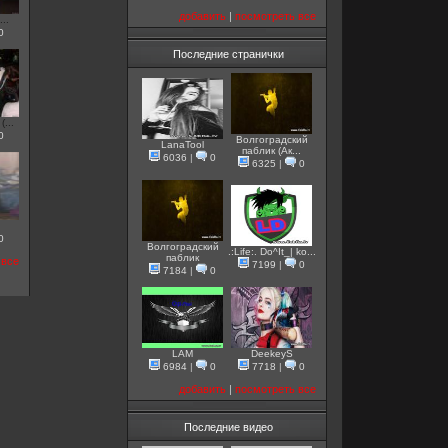
добавить
|
посмотреть все
...
0
Последние странички
...
0
Волгоградский
LanaTool
паблик (Ак...
6036
|
0
6325
|
0
0
Волгоградский
.:Life:. Do^It_| ko...
паблик
 все
7199
|
0
7184
|
0
LAM
DeekeyS
6984
|
0
7718
|
0
добавить
|
посмотреть все
Последние видео