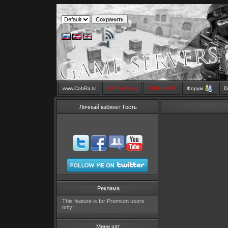
www.CobRa.lv
LIVE Stream
SMS SHOP
Форум
D
Личный кабинет Гость
Реклама
This feature is for Premium users
only!
Мини чат