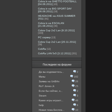
Cobra.lv на GHETTO FOOTBALL
[04.08.2011]
[43]
Cobra.lv на BIG SPORT DAY
[06.08.2011]
[18]
HEADACHE на ASUS SUMMER
2011
[91]
Cobra.lv на ESCALAN
[21.08.2011]
[30]
Cobra Cup 2x2 Lan [9.10.2011]
[103]
PC сервер
[13]
Cobra Cup 2x2 Lan [20.11.2011]
[59]
CobRa
[12]
CobRa LAN 5x5 [3.12.2011]
[201]
Последнее на форуме
Да вы издеваетесь...
2
Мапы
182
Заявка на UnBAn
26
RoY Jones Jr.
25
Если бы сейчас, к...
2
Steam
3
Какие игры играет...
46
help
6
Новая тема.Беспла...
10