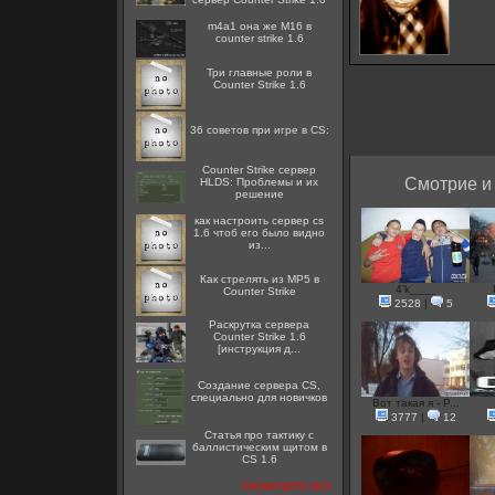
m4a1 она же M16 в
counter strike 1.6
Три главные роли в
Counter Strike 1.6
36 советов при игре в CS:
Counter Strike сервер
Смотрие и
HLDS: Проблемы и их
решение
как настроить сервер cs
1.6 чтоб его было видно
из...
Как стрелять из MP5 в
4'k____
Counter Strike
2528
|
5
Раскрутка сервера
Counter Strike 1.6
[инструкция д...
Создание сервера CS,
специально для новичков
Вот такая я - P...
3777
|
12
Статья про тактику с
баллистическим щитом в
CS 1.6
посмотреть все