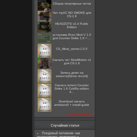
Сборка популярных читов
Чит myAC NO SMOKE для
CS-1.6
HEADZOTS v2.4 Public
Edition
установка Rcon Mod V 1.0
для Counter Strike 1.6 + ...
CS_Meat_server.1.0.5
Скачать чит SlowMotion v1
для CS-1.6
Запись демо на
клиенте[Demo record]
Скачать torrent Counter
Strike 1.6 CobRa edition
4...
Download скачать
amxbans5 + install guide
посмотреть все
Случайная статья
Плодовый питомник: как
выращивают, прививают и