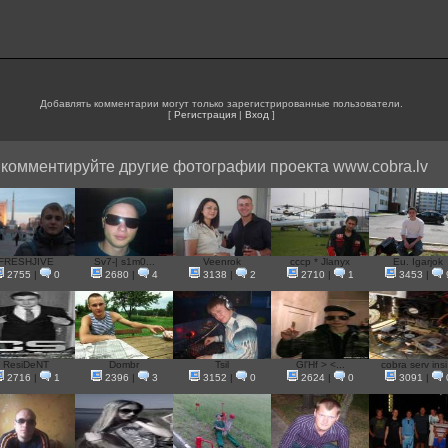
Добавлять комментарии могут только зарегистрированные пользователи.
[
Регистрация
|
Вход
]
 комментируйте другие фотографии проекта www.cobra.lv
FRESHJIVE
Sv7-| s1m0...
Veenrok
cccp * Jlanyx
Eu. Igarjok
2755
|
0
2680
|
4
3138
|
2
2710
|
1
3453
|
ResiDeNT
Dombr
Tsil
Gl'Hf > <...
cobra serv insi.
2716
|
1
2396
|
3
3152
|
0
2624
|
0
3091
|