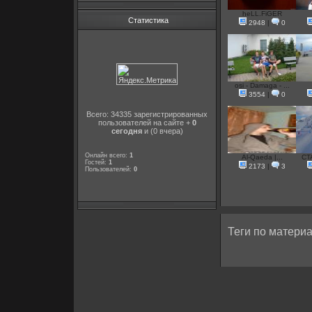
heLL.FiGER
Статистика
2948
|
0
osi - Damaga - ...
3554
|
0
Всего: 34335 зарегистрированных
пользователей на сайте +
0
сегодня
и (0 вчера)
Онлайн всего:
1
Al-Qaeda |...
CTA
Гостей:
1
2173
|
3
Пользователей:
0
Теги по материа