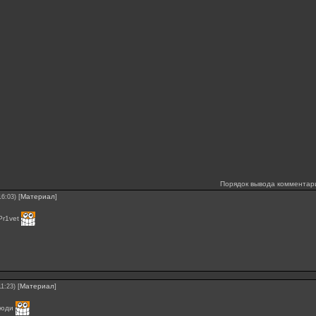
Порядок вывода комментар
[
Материал
]
16:03)
Pr1vet
[
Материал
]
11:23)
люди