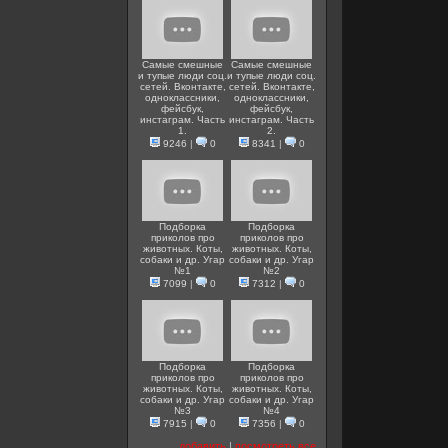
Самые смешные
Самые смешные
и тупые люди соц.
и тупые люди соц.
сетей. Вконтакте,
сетей. Вконтакте,
одноклассники,
одноклассники,
фейсбук,
фейсбук,
инстаграм. Часть
инстаграм. Часть
1.
2.
9246
|
0
8341
|
0
Подборка
Подборка
приколов про
приколов про
животных. Коты,
животных. Коты,
собаки и др. Угар
собаки и др. Угар
№1
№2
7099
|
0
7312
|
0
Подборка
Подборка
приколов про
приколов про
животных. Коты,
животных. Коты,
собаки и др. Угар
собаки и др. Угар
№3
№4
7915
|
0
7356
|
0
добавить
|
посмотреть все