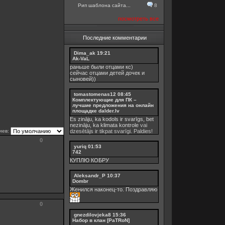
Рип шаблона сайта...
8
посмотреть все
Последние комментарии
Dima_ak
19:21
Ak-VaL
раньше были отцами кс)
сейчас отцами детей дочек и
сыновей))
tomastomenas12
08:45
Комплектующие для ПК –
лучшие предложения на онлайн
площадке dalder.lv
Es zināju, ka kodols ir svarīgs, bet
nezināju, ka
klimata kontrole
vai
иев:
dzesētājs ir tikpat svarīgi. Paldies!
0
yuriq
01:53
742
КУПЛЮ КОБРУ
Aleksandr_P
10:37
Dombr
Женился наконец-то. Поздравляю
0
gnezdilovjeka8
15:36
Набор в клан [PaTRoN]