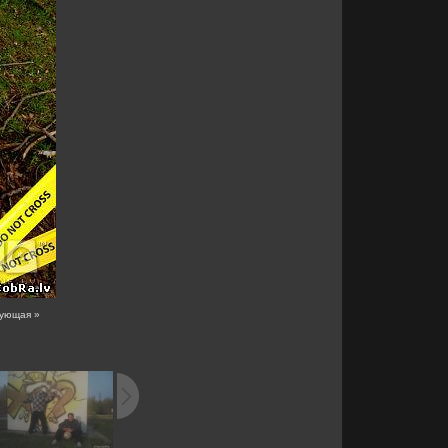
ующая »