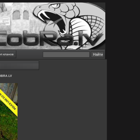
оп кланов
OBRA.LV