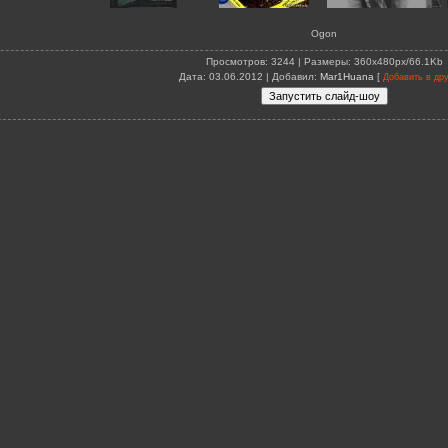
Ogon
Просмотров
: 3244 |
Размеры
: 360x480px/66.1Kb
Дата
: 03.06.2012 |
Добавил
:
Mar1Huana
[
Добавить в др