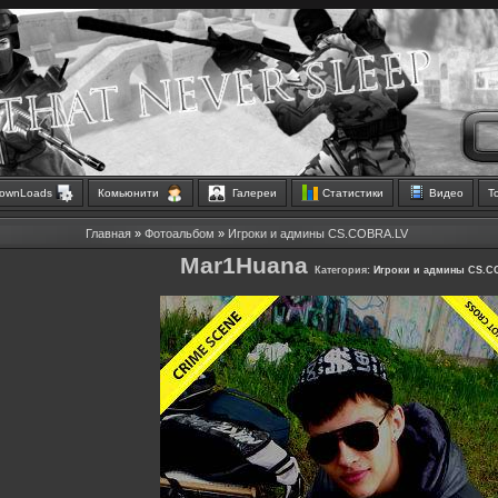
ownLoads
Комьюнити
Галереи
Статистики
Видео
Т
Главная
»
Фотоальбом
»
Игроки и админы CS.COBRA.LV
Mar1Huana
Категория:
Игроки и админы CS.C