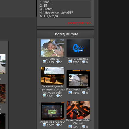
1. fnaf .!.
2. 15
3. Steam
4. https://v.com/jeka897
5. 1-1,5 годa
посмотреть все
Последние фото
Chernovar
Фотография 1
4925
|
0
3200
|
0
9
Важный девайс
при игре в cs:go -
Разминка в cs:go
lost vape вейп
2932
|
0
3361
|
0
..
0
Razer Deathadder
Играемс в CS:GO
Chroma
3007
|
0
2455
|
0