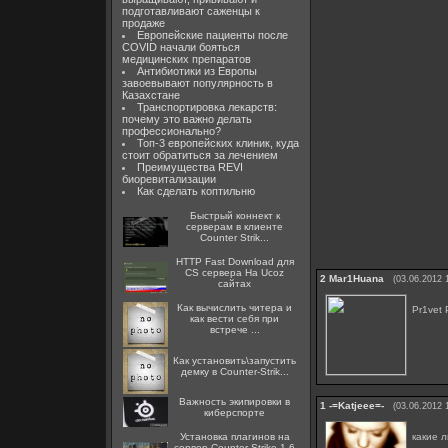
подготавливают саженцы к
продаже
Европейские пациенты после
COVID начали бояться
медицинских препаратов
Антибиотики из Европы
завоевывают популярность в
Казахстане
Транспортировка лекарств:
почему это важно делать
профессионально?
Топ-3 европейских клиник, куда
стоит обратиться за лечением
Преимущества REVI
биоревитализации
Как сделать коптильню
Быстрый коннект к
серверам в клиенте
Counter Strik...
HTTP Fast Download для
CS сервера На Ucoz
2
Mar1Huana
(03.06.2012 
сайтах
Как вычислить читера и
Pr1vet 
как вести себя при
встрече ...
Как установить\запустить
демку в Counter-Strik...
Важность экипировки в
1
-=Katjeee=-
(03.06.2012 
киберспорте
какие 
Установка плагинов на
сервер Counter Strike 1.6