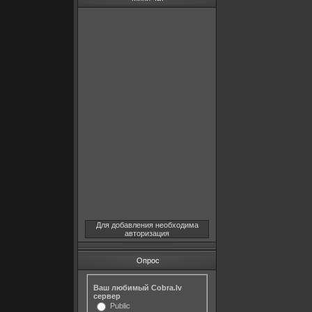
Для добавления необходима
авторизация
Опрос
Ваш любимый Cobra.lv
сервер
Public