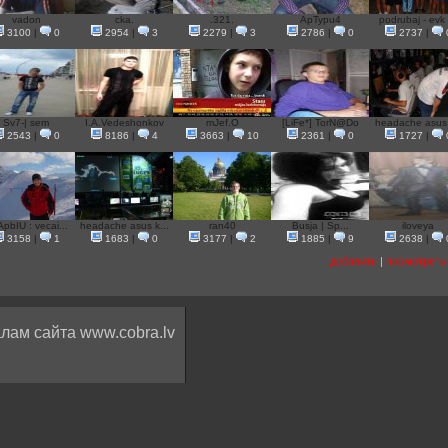
vadon
cka.
.321.
ApTypu4
podrubaj - evk 
3100
|
0
2954
|
3
2279
|
3
2786
|
0
2737
|
Sv7-| sem
I.A.Vedeshonkov
mJef.O
[LiFe*] TorN@Do
headache asus (
2543
|
0
8186
|
4
3663
|
10
2361
|
0
1727
|
pbIU : vecai...
headache asus k...
ran40
Busja | Sp...
iloveya
3158
|
1
1683
|
0
3177
|
2
1885
|
9
2638
|
добавить
|
посмотреть
лам сайта www.cobra.lv