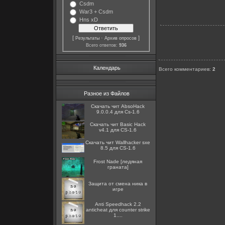
Csdm
War3 + Csdm
Hns xD
[
·
]
Результаты
Архив опросов
Всего ответов:
936
Календарь
Всего комментариев
:
2
Разное из Файлов
Скачать чит AbsoHack
9.0.0.4 для Cs-1.6
Скачать чит Basic Hack
v4.1 для CS-1.6
Скачать чит Wallhacker sxe
8.5 для CS-1.6
Frost Nade [ледяная
граната]
Защита от смена ника в
игре
Anti Speedhack 2.2
anticheat для counter strike
1....