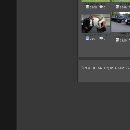
Cobra.lv vs ISM...
sv-7 s
2308
|
0
1998
|
GHETT
kubski & HUPER
FOOTBALL
2197
|
0
2320
|
Теги по материалам са