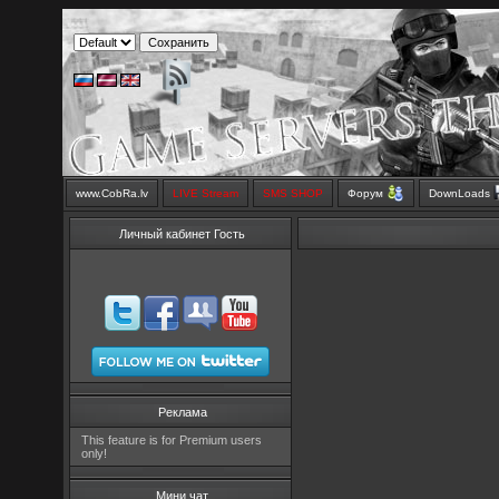
www.CobRa.lv
LIVE Stream
SMS SHOP
Форум
DownLoads
Личный кабинет Гость
Реклама
This feature is for Premium users
only!
Мини чат