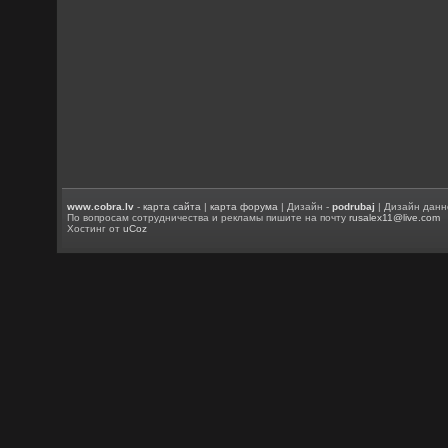
www.cobra.lv
-
карта сайта
|
карта форума
| Дизайн -
podrubaj
| Дизайн данн
По вопросам сотрудничества и рекламы пишите на почту
rusalex11@live.com
Хостинг от
uCoz