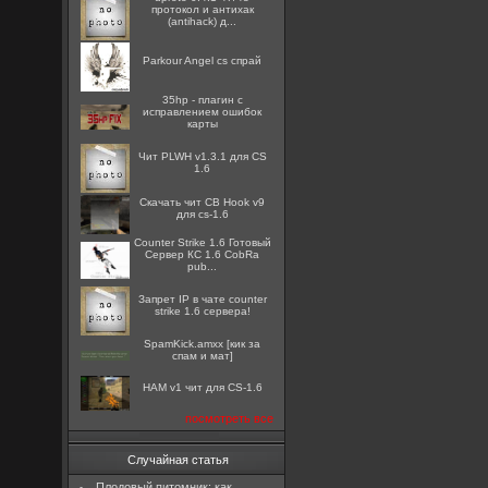
протокол и антихак
(antihack) д...
Parkour Angel cs спрай
35hp - плагин с
исправлением ошибок
карты
Чит PLWH v1.3.1 для CS
1.6
Скачать чит CB Hook v9
для cs-1.6
Counter Strike 1.6 Готовый
Сервер КС 1.6 CobRa
pub...
Запрет IP в чате counter
strike 1.6 сервера!
SpamKick.amxx [кик за
спам и мат]
HAM v1 чит для CS-1.6
посмотреть все
Случайная статья
Плодовый питомник: как