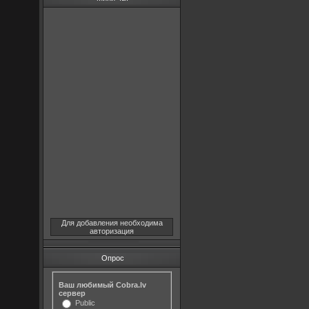
Для добавления необходима
авторизация
Опрос
Ваш любимый Cobra.lv
сервер
Public