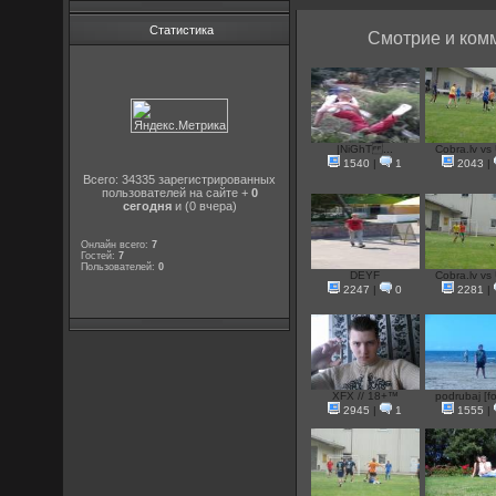
Статистика
Смотрие и комм
|NiGhT ...
Cobra.lv vs 
1540
|
1
2043
|
Всего: 34335 зарегистрированных
пользователей на сайте +
0
сегодня
и (0 вчера)
Онлайн всего:
7
Гостей:
7
Пользователей:
0
DEYF
Cobra.lv vs 
2247
|
0
2281
|
XFX // 18+™
podrubaj [fo
2945
|
1
1555
|