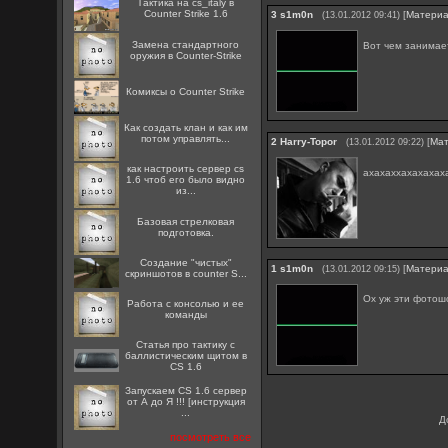
Тактика на cs_italy в
Counter Strike 1.6
3
s1m0n
[
Матери
(13.01.2012 09:41)
Замена стандартного
Вот чем занимает
оружия в Counter-Strike
Комиксы о Counter Strike
Как создать клан и как им
потом управлять...
2
Harry-Topor
[
Ма
(13.01.2012 09:22)
как настроить сервер cs
ахахаххахахахах
1.6 чтоб его было видно
из...
Базовая стрелковая
подготовка.
Создание "чистых"
1
s1m0n
[
Матери
(13.01.2012 09:15)
скриншотов в counter S...
Ох уж эти фото
Работа с консолью и ее
команды
Статья про тактику с
баллистическим щитом в
CS 1.6
Запускаем CS 1.6 сервер
от А до Я !!! [инструкция
...
Д
посмотреть все