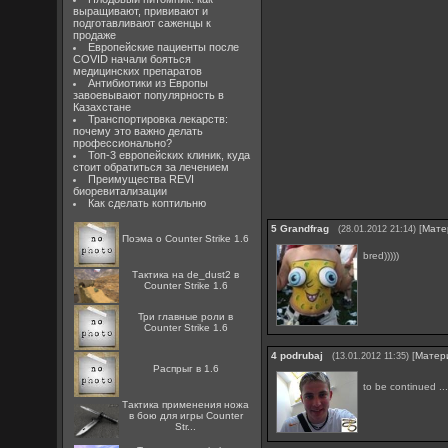
выращивают, прививают и
подготавливают саженцы к
продаже
Европейские пациенты после
COVID начали бояться
медицинских препаратов
Антибиотики из Европы
завоевывают популярность в
Казахстане
Транспортировка лекарств:
почему это важно делать
профессионально?
Топ-3 европейских клиник, куда
стоит обратиться за лечением
Преимущества REVI
биоревитализации
Как сделать коптильню
5
Grandfrag
[
Мате
(28.01.2012 21:14)
Поэма о Counter Strike 1.6
bred)))))
Тактика на de_dust2 в
Counter Strike 1.6
Три главные роли в
Counter Strike 1.6
4
podrubaj
[
Матер
(13.01.2012 11:35)
Распрыг в 1.6
to be continued ..
Тактика применения ножа
в бою для игры Counter
Str...