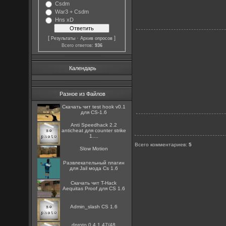
Csdm
War3 + Csdm
Hns xD
[
·
]
Результаты
Архив опросов
Всего ответов:
936
Календарь
Разное из Файлов
Скачать чит test hook v0.1
для CS-1.6
Anti Speedhack 2.2
anticheat для counter strike
1....
Всего комментариев
:
5
Slow Motion
Развлекательный плагин
для Jail мода Cs 1.6
Скачать чит T-Hack
Aequitas Proof для CS 1.6
Admin_slash CS 1.6
dproto 0.4.1 47/48