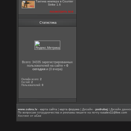
Тактика кемпера в Counter
Strike 1.6
посмотреть все
Статистика
Всего: 34335 зарегистрированных
пользователей на сайте +
0
сегодня
и (0 вчера)
Онлайн всего:
2
Гостей:
2
Пользователей:
0
www.cobra.lv
-
карта сайта
|
карта форума
| Дизайн -
podrubaj
| Дизайн данно
По вопросам сотрудничества и рекламы пишите на почту
rusalex11@live.com
Хостинг от
uCoz