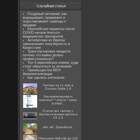
Случайная статья
Плодовый питомник: как
выращивают, прививают и
подготавливают саженцы к
продаже
Европейские пациенты после
COVID начали бояться
медицинских препаратов
Антибиотики из Европы
завоевывают популярность в
Казахстане
Транспортировка лекарств:
почему это важно делать
профессионально?
Топ-3 европейских клиник, куда
стоит обратиться за лечением
Преимущества REVI
биоревитализации
Как сделать коптильню
Тактика на cs_italy в
Counter Strike 1.6
Как компилировать
плагины? *.sma to *.amxx
(compil...
Статья про тактику с
баллистическим щитом в
CS 1.6
aim, wh, Speedhack,
Обрезаем Half-Life до 120