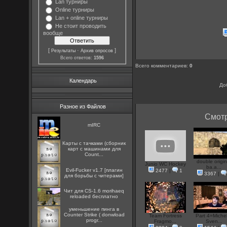
Lan турниры
Online турниры
Lan + online турниры
Не стоит проводить
вообще
[
·
]
Результаты
Архив опросов
Всего ответов:
1596
Всего комментариев
:
0
Календарь
До
Разное из Файлов
Смотр
mIRC
Карты с тачками (сборник
карт с машинами для
Count...
double origin
Junio WC Hockey
ba.a...
Evil-Fucker v1.7 [плагин
2477
|
1
3367
|
для борьбы с читерами]
Чит для CS-1.6 morihaeq
reloaded бесплатно
уменьшение пинга в
Counter Strike ( donwload
Team Fortress
Part 4=Miche
progr...
Fragmo...
Sven...