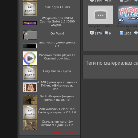
2304
|
0
1544
|
ещё один CS mix
Waypoints для CSDM
Counter Strike 1.6 [5600
waypoi...
Иисусья тряпка -
Самая лучшая 
тво...
на...
Go Paint!
1870
|
9
1851
|
auto record демки для cs
1.6
Windows media player 11
Cracked download
Теги по материалам са
Ногу Свело - Кукла
ATANI (прога для создания
ГИФок, АВИ клипов из
изо...
Back Weapons [модели
оружия на спине]
Anti-Wallhack Helper Tool
Lucia для сервера CS 1.6
Скачать чит seren1ty
Aimbot r17 для CS-1.6
посмотреть все