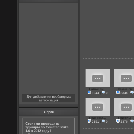
Самые см...
Самые см..
9243
|
0
8336
|
Для добавления необходима
авторизация
Опрос
Подборка...
Приколы ..
2351
|
0
2376
|
Стоит ли проводить
турниры по Counter Strike
1.6 в 2012 году?