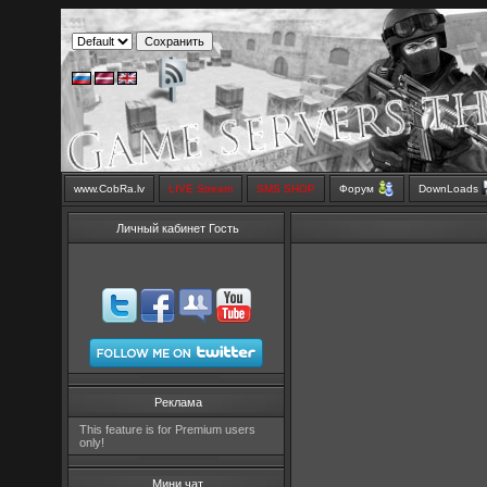
www.CobRa.lv
LIVE Stream
SMS SHOP
Форум
DownLoads
Личный кабинет Гость
Реклама
This feature is for Premium users
only!
Мини чат