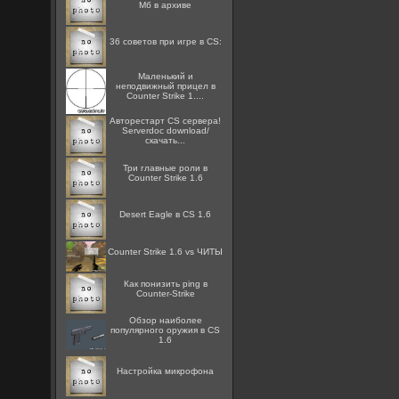
Мб в архиве
36 советов при игре в CS:
Маленький и
неподвижный прицел в
Counter Strike 1....
Авторестарт CS сервера!
Serverdoc download/
скачать...
Три главные роли в
Counter Strike 1.6
Desert Eagle в CS 1.6
Counter Strike 1.6 vs ЧИТЫ
Как понизить ping в
Counter-Strike
Обзор наиболее
популярного оружия в CS
1.6
Настройка микрофона