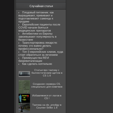
Случайная статья
Плодовый питомник: как
выращивают, прививают и
подготавливают саженцы к
продаже
Европейские пациенты после
COVID начали бояться
медицинских препаратов
Антибиотики из Европы
завоевывают популярность в
Казахстане
Транспортировка лекарств:
почему это важно делать
профессионально?
Топ-3 европейских клиник, куда
стоит обратиться за лечением
Преимущества REVI
биоревитализации
Как сделать коптильню
Статья про тактику с
баллистическим щитом в
CS 1.6
Создание сервера CS,
специально для новичков
Избавляемся от лагов в
CS !
Тактика на de_prodigy в
Counter Strike 1.6