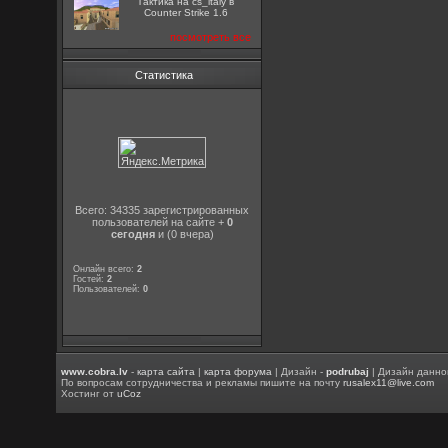
Тактика на cs_italy в
Counter Strike 1.6
посмотреть все
Статистика
Всего: 34335 зарегистрированных
пользователей на сайте +
0
сегодня
и (0 вчера)
Онлайн всего:
2
Гостей:
2
Пользователей:
0
www.cobra.lv
-
карта сайта
|
карта форума
| Дизайн -
podrubaj
| Дизайн данно
По вопросам сотрудничества и рекламы пишите на почту
rusalex11@live.com
Хостинг от
uCoz