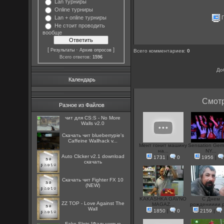
Lan турниры
Online турниры
П
Lan + online турниры
Не стоит проводить
вообще
[
·
]
Результаты
Архив опросов
Всего комментариев
:
0
Всего ответов:
1596
До
Календарь
Смотр
Разное из Файлов
чит для CS:S - No More
Walls v2.0
Скачать чит blueberrypie's
Caffeine Wallhack v...
Мент гонит машину
Sensation Ger
на...
NY...
Auto Clicker v2.1 download
1731
|
0
1956
|
скачать
Скачать чит Fighter FX 10
(NEW)
KAKASHKA GAVNO
С Днем
ZZ TOP - Love Against The
MAGAZ...
рожденииии p
Wall
1850
|
0
2159
|
Fake Slots [Фальшивые