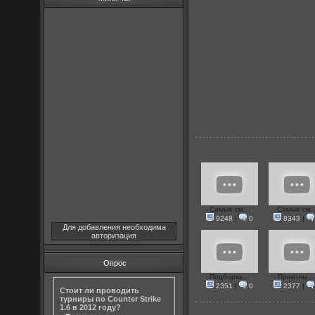
Самые см...
Самые см..
9248
|
0
8343
|
Для добавления необходима
авторизация
Опрос
Подборка...
Приколы ..
2351
|
0
2377
|
Стоит ли проводить
турниры по Counter Strike
1.6 в 2012 году?