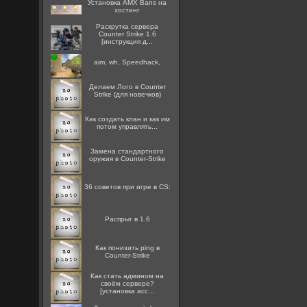
Установка AMX Bans на
хостинг
Раскрутка сервера
Counter Strike 1.6
[инструкция д...
aim, wh, Speedhack,
Делаем Лого в Counter
Strike (для новечков)
Как создать клан и как им
потом управлять...
Замена стандартного
оружия в Counter-Strike
36 советов при игре в CS:
Распрыг в 1.6
Как понизить ping в
Counter-Strike
Как стать админом на
своём сервере?
[установка acc...