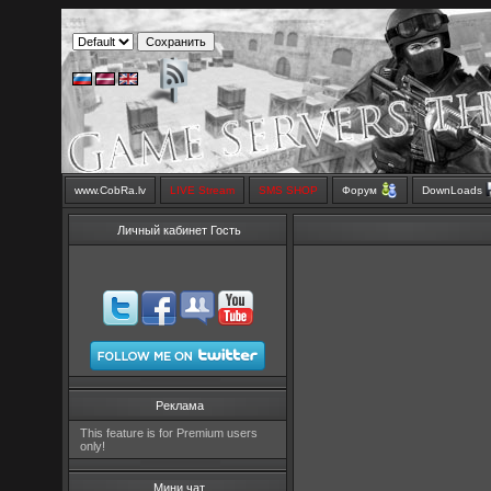
www.CobRa.lv
LIVE Stream
SMS SHOP
Форум
DownLoads
Личный кабинет Гость
Реклама
This feature is for Premium users
only!
Мини чат