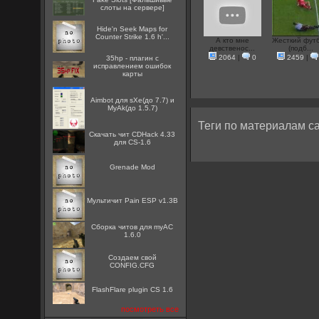
слоты на сервере]
Hide'n Seek Maps for
Counter Strike 1.6 h'...
А кто мне
Жесткий фут
девственос...
(подб...
2064
|
0
2459
|
35hp - плагин с
исправлением ошибок
карты
Aimbot для sXe(до 7.7) и
MyAk(до 1.5.7)
Теги по материалам са
Скачать чит CDHack 4.33
для CS-1.6
Grenade Mod
Мультичит Pain ESP v1.3B
Сборка читов для myAC
1.6.0
Создаем свой
CONFIG.CFG
FlashFlare plugin CS 1.6
посмотреть все