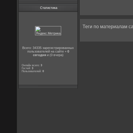
Статистика
Теги по материалам са
Всего: 34335 зарегистрированных
пользователей на сайте +
0
сегодня
и (0 вчера)
Онлайн всего:
3
Гостей:
3
Пользователей:
0