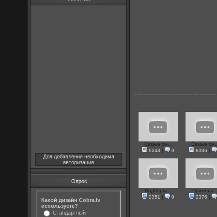
Самые см...
Самые см..
9243
|
0
8336
|
Для добавления необходима
авторизация
Опрос
Подборка...
Приколы ..
2351
|
0
2376
|
Какой дизайн Cobra.lv
используете?
Стандартный