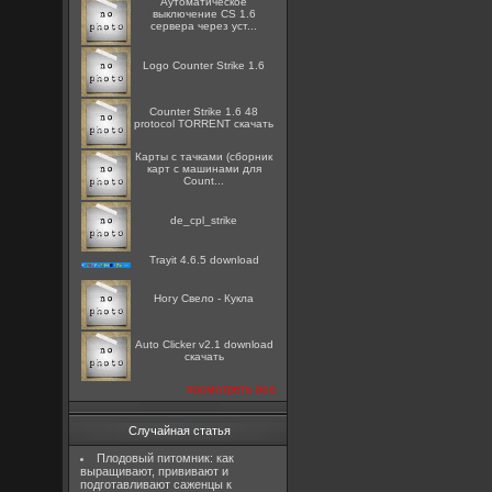
Аутоматическое
выключение CS 1.6
сервера через уст...
Logo Counter Strike 1.6
Counter Strike 1.6 48
protocol TORRENT скачать
Карты с тачками (сборник
карт с машинами для
Count...
de_cpl_strike
Trayit 4.6.5 download
Ногу Свело - Кукла
Auto Clicker v2.1 download
скачать
посмотреть все
Случайная статья
Плодовый питомник: как
выращивают, прививают и
подготавливают саженцы к