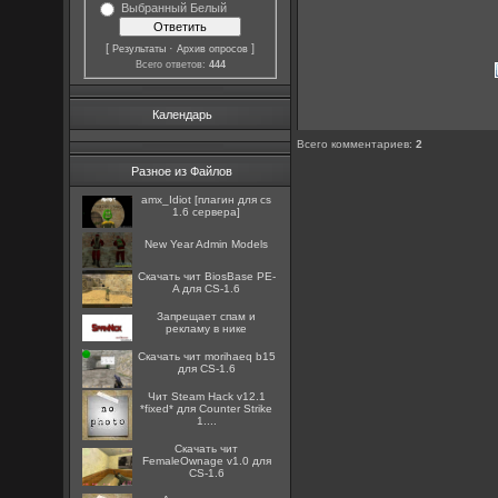
Выбранный Белый
[
·
]
Результаты
Архив опросов
Всего ответов:
444
Календарь
Всего комментариев
:
2
Разное из Файлов
amx_Idiot [плагин для cs
1.6 сервера]
New Year Admin Models
Скачать чит BiosBase PE-
A для CS-1.6
Запрещает спам и
рекламу в нике
Скачать чит morihaeq b15
для CS-1.6
Чит Steam Hack v12.1
*fixed* для Counter Strike
1....
Скачать чит
FemaleOwnage v1.0 для
CS-1.6