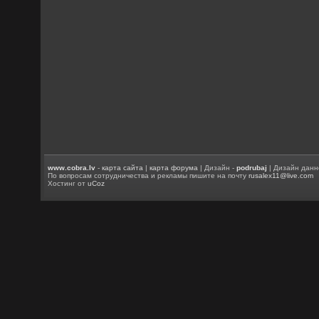
www.cobra.lv
-
карта сайта
|
карта форума
| Дизайн -
podrubaj
| Дизайн данн
По вопросам сотрудничества и рекламы пишите на почту
rusalex11@live.com
Хостинг от
uCoz