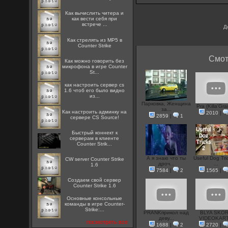
Как вычислить читера и
как вести себя при
встрече ...
Д
Как стрелять из MP5 в
Counter Strike
Смот
Как можно говорить без
микрофона в игре Counter
St...
как настроить сервер cs
1.6 чтоб его было видно
из...
Парковка, Женщина
Pra (Killa'Gra
за...
Как настроить админку на
2010
|
2859
|
1
сервере CS Source!
Быстрый коннект к
серверам в клиенте
Counter Strik...
А я знаю что ты
Useful Dog Tri
CW server Counter Strike
дроч...
...
1.6
7584
|
2
1565
|
Создаем свой сервер
Counter Strike 1.6
Основные консольные
команды в игре Counter-
Strike:...
PRANKприкол над
BLYA SKO
деву...
VIDEOKART.
посмотреть все
1688
|
2
2720
|