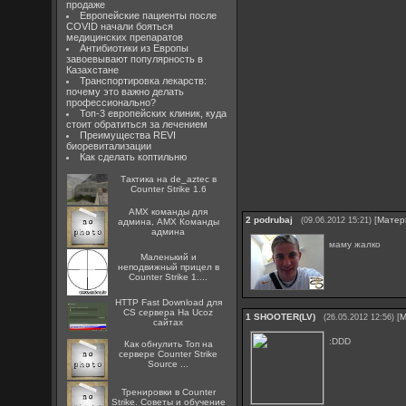
продаже
Европейские пациенты после
COVID начали бояться
медицинских препаратов
Антибиотики из Европы
завоевывают популярность в
Казахстане
Транспортировка лекарств:
почему это важно делать
профессионально?
Топ-3 европейских клиник, куда
стоит обратиться за лечением
Преимущества REVI
биоревитализации
Как сделать коптильню
Тактика на de_aztec в
Counter Strike 1.6
AMX команды для
2
podrubaj
[
Матер
(09.06.2012 15:21)
админа, AMX Команды
админа
маму жалко
Маленький и
неподвижный прицел в
Counter Strike 1....
HTTP Fast Download для
CS сервера На Ucoz
1
SHOOTER(LV)
[
М
(26.05.2012 12:56)
сайтах
:DDD
Как обнулить Топ на
сервере Counter Strike
Source ...
Тренировки в Counter
Strike. Советы и обучение