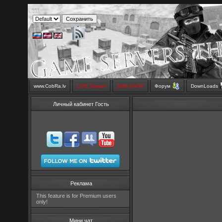
www.CobRa.lv
LIVE Stream
SMS SHOP
Форум
DownLoads
Личный кабинет Гость
Реклама
This feature is for Premium users
only!
Мини чат