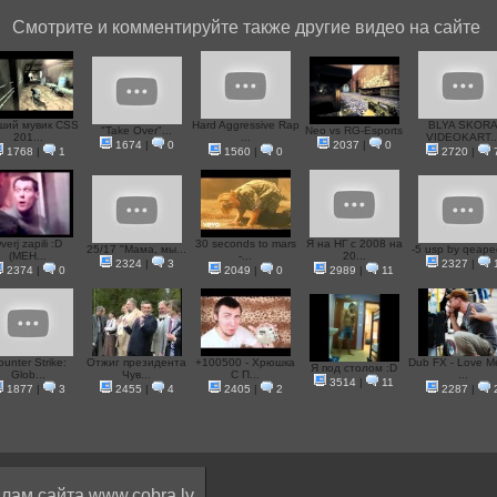
Смотрите и комментируйте также другие видео на сайте
ший мувик CSS
Hard Aggressive Rap
BLYA SKOR
"Take Over"...
Neo vs RG-Esports
201...
...
VIDEOKART..
1674
|
0
2037
|
0
1768
|
1
1560
|
0
2720
|
verj zapili :D
30 seconds to mars
Я на НГ с 2008 на
25/17 "Мама, мы...
-5 usp by qeape
(MEH...
-...
20...
2324
|
3
2327
|
2374
|
0
2049
|
0
2989
|
11
unter Strike:
Отжиг президента
+100500 - Хрюшка
Dub FX - Love M
Я под столом :D
Glob...
Чув...
С П...
...
3514
|
11
1877
|
3
2455
|
4
2405
|
2
2287
|
лам сайта www.cobra.lv