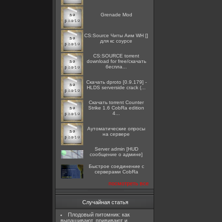
Grenade Mod
CS:Source Читы Аим WH []
для кс соурсе
CS:SOURCE torrent
download for free/скачать
беспла...
Скачать dproto [0.9.179] -
HLDS serverside crack (...
Скачать torrent Counter
Strike 1.6 CobRa edition
4...
Аутоматические опросы
на сервере
Server admin [HUD
сообщение о админе]
Быстрое соединение с
серверами CobRa
посмотреть все
Случайная статья
Плодовый питомник: как
выращивают, прививают и