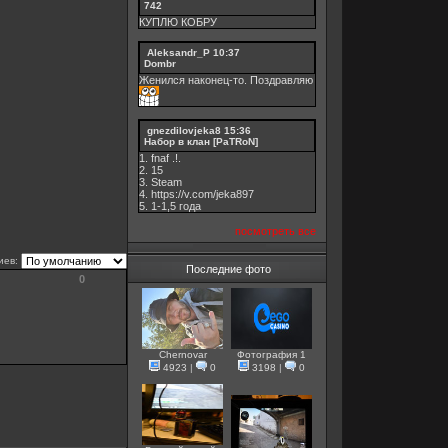
742
КУПЛЮ КОБРУ
Aleksandr_P
10:37
Dombr
Женился наконец-то. Поздравляю
gnezdilovjeka8
15:36
Набор в клан [PaTRoN]
1. fnaf .!.
2. 15
3. Steam
4. https://v.com/jeka897
5. 1-1,5 годa
посмотреть все
иев:
Последние фото
0
Chernovar
Фотография 1
4923
|
0
3198
|
0