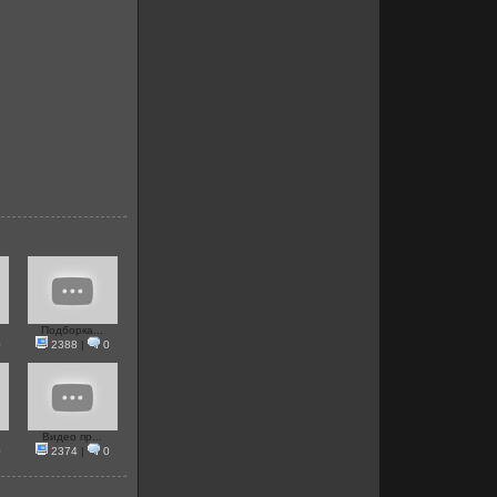
Подборка...
0
2388
|
0
Видео пр...
0
2374
|
0