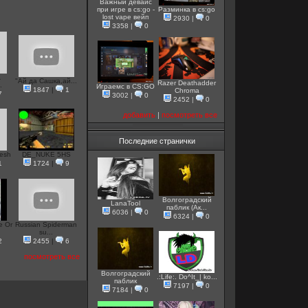
Важный девайс
при игре в cs:go -
Разминка в cs:go
lost vape вейп
2930
|
0
3358
|
0
A
"Ай да Сашка,ай...
Razer Deathadder
.
Играемс в CS:GO
1847
|
1
Chroma
7
3002
|
0
2452
|
0
добавить
|
посмотреть все
Последние странички
esh
DE_NUKE 5HS
1
1724
|
9
Волгоградский
LanaTool
паблик (Ак...
6036
|
0
6324
|
0
e Or
Russian Spiderman
su...
2
2455
|
6
посмотреть все
Волгоградский
.:Life:. Do^It_| ko...
паблик
7197
|
0
7184
|
0