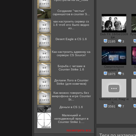
Создание "чистых"
скриншотов в counter S...
как настроить сервер cs
1.6 чтоб его было видно
из...
Dub FX 18/04/2009
Луч
&#...
Desert Eagle в CS 1.6
2195
|
3
Как настроить админку на
сервере CS Source!
Борьба с читами в
Смертельное
D
Counter Strike 1.6
оружие Р...
1975
|
5
Делаем Лого в Counter
Strike (для новечков)
Как можно говорить без
микрофона в игре Counter
Mahmud LoL Frag -4
Co
St...
h...
3591
|
7
Деньги в CS 1.6
Маленький и
неподвижный прицел в
Counter Strike 1....
посмотреть все
Теги по материа