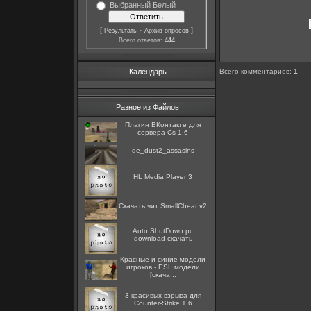
Выбранный Белый
[
·
]
Результаты
Архив опросов
Всего ответов:
444
Календарь
Всего комментариев
:
1
Разное из Файлов
Плагин ВКонтакте для
сервера Cs 1.6
de_dust2_assasins
HL Media Player 3
Скачать чит SmallCheat v2
Auto ShutDown pc
download скачать
Красные и синие модели
игроков - ESL модели
[скача...
3 красивых взрыва для
Counter-Strike 1.6