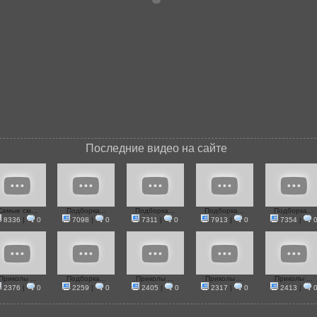
Последние видео на сайте
Самые см...
Подборка...
Подборка...
Подборка...
Подборка...
8336
|
0
7098
|
0
7311
|
0
7913
|
0
7354
|
Приколы ...
Подборка...
Приколы ...
Приколы ...
Приколы ...
2376
|
0
2259
|
0
2405
|
0
2317
|
0
2413
|