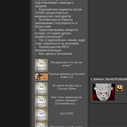
подготавливают саженцы к
продаже
Европейские пациенты после
COVID начали бояться
медицинских препаратов
Антибиотики из Европы
завоевывают популярность в
Казахстане
Транспортировка лекарств:
почему это важно делать
профессионально?
Топ-3 европейских клиник, куда
стоит обратиться за лечением
Преимущества REVI
биоревитализации
Как сделать коптильню
Как доказать что вы не
читер?
Тактика кемпера в Counter
Strike 1.6
1
ﮆOHnnﬠ_RộcKêTF¡NGë
История читерства в
Counter Strike
Как стать админом на
своём сервере?
[установка acc...
CS:S FPS
Прострелы на de_nuke