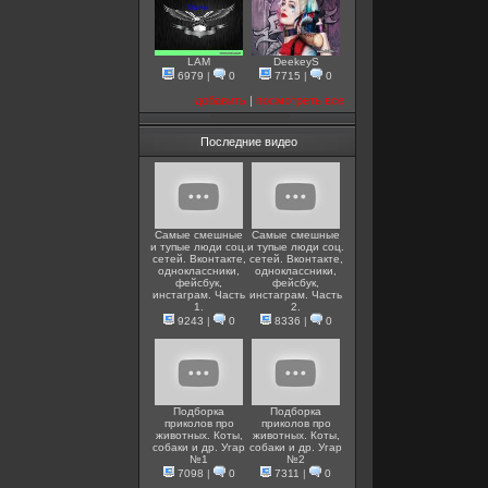
LAM
DeekeyS
6979
|
0
7715
|
0
добавить
|
посмотреть все
Последние видео
Самые смешные
Самые смешные
и тупые люди соц.
и тупые люди соц.
сетей. Вконтакте,
сетей. Вконтакте,
одноклассники,
одноклассники,
фейсбук,
фейсбук,
инстаграм. Часть
инстаграм. Часть
1.
2.
9243
|
0
8336
|
0
Подборка
Подборка
приколов про
приколов про
животных. Коты,
животных. Коты,
собаки и др. Угар
собаки и др. Угар
№1
№2
7098
|
0
7311
|
0