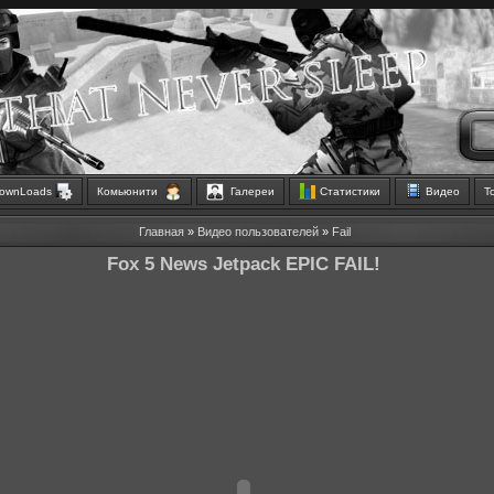
ownLoads
Комьюнити
Галереи
Статистики
Видео
Т
Главная
»
Видео пользователей
»
Fail
Fox 5 News Jetpack EPIC FAIL!