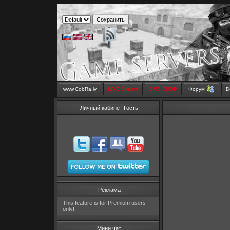
www.CobRa.lv
LIVE Stream
SMS SHOP
Форум
D
Личный кабинет Гость
Реклама
This feature is for Premium users
only!
Мини чат