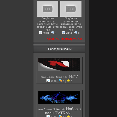
Подборка
Подборка
приколов про
приколов про
животных. Коты,
животных. Коты,
собаки и др. Угар
собаки и др. Угар
№3
№4
7913
|
0
7354
|
0
добавить
|
посмотреть все
Последние кланы
ℕℤツ
-
Клан Counter Strike 1.6
3138 |
0 |
5
Набор в
-
Клан Counter Strike 1.6
клан [PaTRoN...