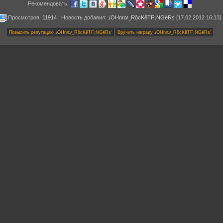
Рекомендовать:
Просмотров:
11914
|
Новость добавил
:
ﮆOHnnﬠ_RộcKêTF¡NGëRs
[17.02.2012 16:13]