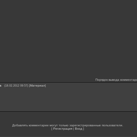
Порядок вывода комментар
Rs
[
Материал
]
(18.02.2012 09:57)
Добавлять комментарии могут только зарегистрированные пользователи.
[
Регистрация
|
Вход
]