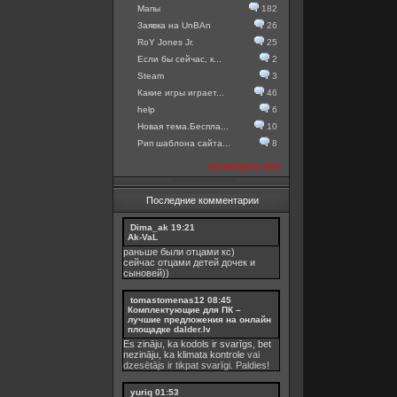
Мапы
182
Заявка на UnBAn
26
RoY Jones Jr.
25
Если бы сейчас, к...
2
Steam
3
Какие игры играет...
46
help
6
Новая тема.Беспла...
10
Рип шаблона сайта...
8
посмотреть все
Последние комментарии
Dima_ak
19:21
Ak-VaL
раньше были отцами кс)
сейчас отцами детей дочек и
сыновей))
tomastomenas12
08:45
Комплектующие для ПК –
лучшие предложения на онлайн
площадке dalder.lv
Es zināju, ka kodols ir svarīgs, bet
nezināju, ka
klimata kontrole
vai
dzesētājs ir tikpat svarīgi. Paldies!
yuriq
01:53