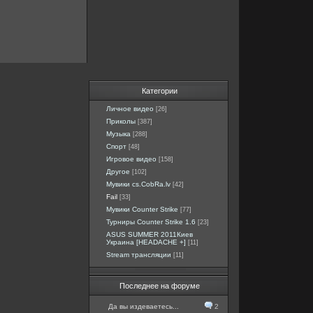
Категории
Личное видео
[26]
Приколы
[387]
Музыка
[288]
Спорт
[48]
Игровое видео
[158]
Другое
[102]
Мувики cs.CobRa.lv
[42]
Fail
[33]
Мувики Counter Strike
[77]
Турниры Counter Strike 1.6
[23]
ASUS SUMMER 2011Киев
Украина [HEADACHE +]
[11]
Stream трансляции
[11]
Последнее на форуме
Да вы издеваетесь...
2