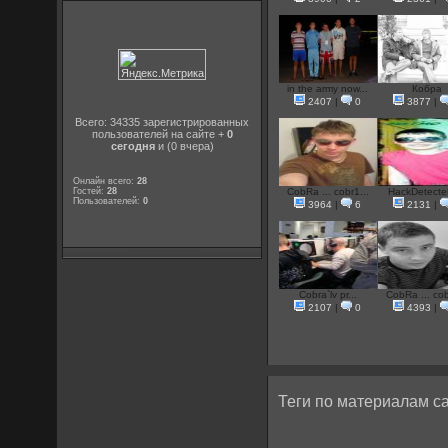
in the army now...
Кобра
2407
|
0
3877
|
Всего: 34335 зарегистрированных
пользователей на сайте +
0
сегодня
и (0 вчера)
Онлайн всего:
28
Гостей:
28
CobRa ... cobr1...
HackDetecteD
Пользователей:
0
3964
|
6
2131
|
Cobra`lv pr...
CobRa ... cob
2107
|
0
4393
|
Теги по материалам са