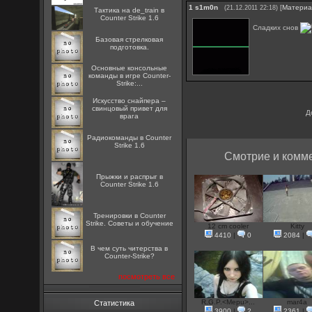
1
s1m0n
[
Матери
(21.12.2011 22:18)
Тактика на de_train в
Counter Strike 1.6
Сладких снов
Базовая стрелковая
подготовка.
Основные консольные
команды в игре Counter-
Strike:...
Искусство снайпера –
свинцовый привет для
Д
врага
Радиокоманды в Counter
Strike 1.6
Смотрие и комме
Прыжки и распрыг в
Counter Strike 1.6
Тренировки в Counter
Strike. Советы и обучение
12 cm cooler
Kitty
4410
|
0
2084
|
В чем суть читерства в
Counter-Strike?
посмотреть все
R.G.P.<Mepu>...
mar4a
Статистика
3900
|
2
2361
|