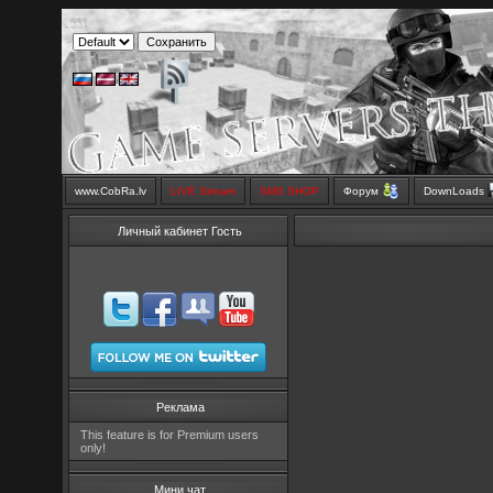
www.CobRa.lv
LIVE Stream
SMS SHOP
Форум
DownLoads
Личный кабинет Гость
Реклама
This feature is for Premium users
only!
Мини чат