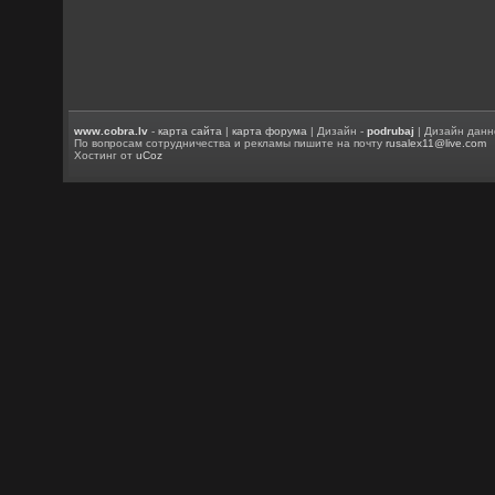
www.cobra.lv
-
карта сайта
|
карта форума
| Дизайн -
podrubaj
| Дизайн данн
По вопросам сотрудничества и рекламы пишите на почту
rusalex11@live.com
Хостинг от
uCoz