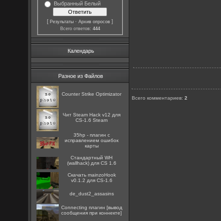
Выбранный Белый
[
·
]
Результаты
Архив опросов
Всего ответов:
444
Календарь
Разное из Файлов
Counter Strike Optimizator
Всего комментариев
:
2
Чит Steam Hack v12 для
CS-1.6 Steam
35hp - плагин с
исправлением ошибок
карты
Стандартный WH
(wallhack) для CS 1.6
Скачать mainzoHook
v0.1.2 для CS-1.6
de_dust2_assasins
Connecting плагин [вывод
сообщения при коннекте]