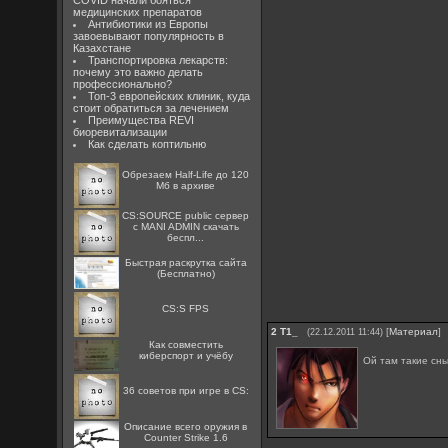
COVID начали бояться
медицинских препаратов
Антибиотики из Европы
завоевывают популярность в
Казахстане
Транспортировка лекарств:
почему это важно делать
профессионально?
Топ-3 европейских клиник, куда
стоит обратиться за лечением
Преимущества REVI
биоревитализации
Как сделать коптильню
Обрезаем Half-Life до 120
Мб в архиве
CS:SOURCE public сервер
с MANI ADMIN скачать
беспл...
Быстрая раскрутка сайта
(Бесплатно)
CS:S FPS
2
Т1_
[
Материал
]
(22.12.2011 11:44)
Как совместить
киберспорт и учёбу
Ой там такие сн
36 советов при игре в CS:
Описание всего оружия в
Counter Strike 1.6