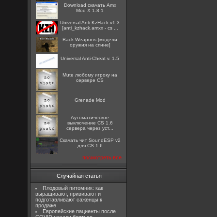
Download скачать Amx
Mod X 1.8.1
Universal Anti KzHack v1.3
[anti_kzhack.amxx - cs ...
Back Weapons [модели
оружия на спине]
Universal Anti-Cheat v. 1.5
Mute любому игроку на
сервере CS
Grenade Mod
Аутоматическое
выключение CS 1.6
сервера через уст...
Скачать чит SoundESP v2
для CS 1.6
посмотреть все
Случайная статья
Плодовый питомник: как
выращивают, прививают и
подготавливают саженцы к
продаже
Европейские пациенты после