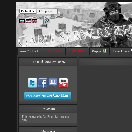
www.CobRa.lv
LIVE Stream
SMS SHOP
Форум
DownLoads
Личный кабинет Гость
Реклама
This feature is for Premium users
only!
Мини чат