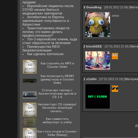
продаже
Европейские пациенты после
3
Grandfrag
[
Мате
(28.01.2012 21:04)
COVID начали бояться
медицинских препаратов
seksi
Антибиотики из Европы
завоевывают популярность в
Казахстане
Транспортировка лекарств:
почему это важно делать
профессионально?
Топ-3 европейских клиник, куда
стоит обратиться за лечением
Преимущества REVI
2
kissikEEE
[
Мат
(27.01.2012 21:19)
биоревитализации
Как сделать коптильню
Как стрелять из MP5 в
Counter Strike
Как посмотреть DEMO
1
s1m0n
[
Матери
(демку) игры в Counter
(27.01.2012 21:13)
Strike
Статья про тактику с
баллистическим щитом в
CS 1.6
Авторестарт CS сервера!
Serverdoc download/
скачать...
Как совместить
киберспорт и учёбу
Д
Как стать отцом в Counter-
Strike (Юмор)