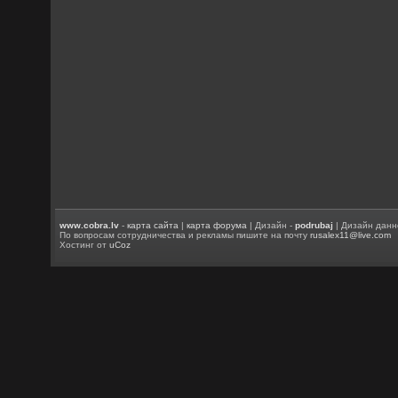
www.cobra.lv
-
карта сайта
|
карта форума
| Дизайн -
podrubaj
| Дизайн данн
По вопросам сотрудничества и рекламы пишите на почту
rusalex11@live.com
Хостинг от
uCoz