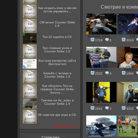
Смотрие и комм
Как создать клан и как им
потом управлять...
CW server Counter Strike
1.6
podrubaj_press_...
228
Топ-10 ошибок в CS
1719
|
0
3019
|
Три главные роли в
Counter Strike 1.6
Быстрая раскрутка сайта
(Бесплатно)
zavtrak [Kiev -...
NikitkJee
Борьба с читами в
2522
|
0
1664
|
Counter Strike 1.6
Как обнулить Топ на
сервере Counter Strike
Source ...
Тактика на de_aztec в
Counter Strike 1.6
Muhahaha
-Godzilla
2441
|
2
3332
|
36 советов при игре в CS:
посмотреть все
Статистика