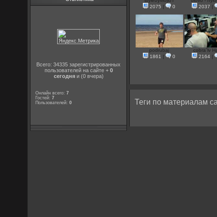
stylebyMojloT
olovo - nylo
2075
|
0
2037
|
podrubaj
cobra`lv Ha
1861
|
0
2164
|
Всего: 34335 зарегистрированных
пользователей на сайте +
0
сегодня
и (0 вчера)
Онлайн всего:
7
Гостей:
7
Теги по материалам са
Пользователей:
0