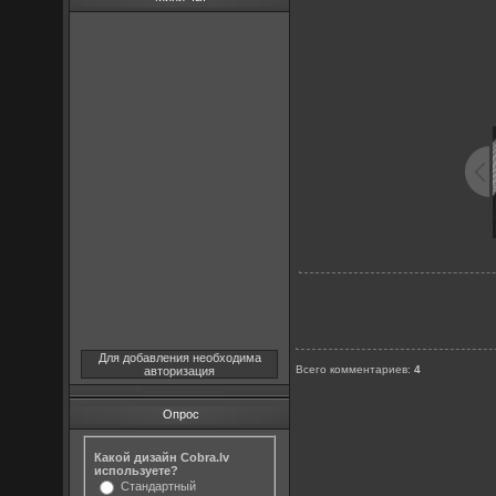
Для добавления необходима
Всего комментариев
:
4
авторизация
Опрос
Какой дизайн Cobra.lv
используете?
Стандартный