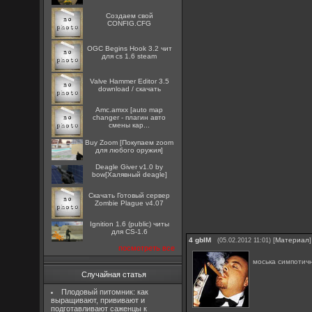
Создаем свой
CONFIG.CFG
OGC Begins Hook 3.2 чит
для cs 1.6 steam
Valve Hammer Editor 3.5
download / скачать
Amc.amxx [auto map
changer - плагин авто
смены кар...
Buy Zoom [Покупаем zoom
для любого оружия]
Deagle Giver v1.0 by
bow[Халявный deagle]
Скачать Готовый сервер
Zombie Plague v4.07
Ignition 1.6 (public) читы
для CS-1.6
4
gbIM
[
Материал
]
(05.02.2012 11:01)
посмотреть все
моська симпотич
Случайная статья
Плодовый питомник: как
выращивают, прививают и
подготавливают саженцы к