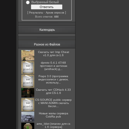
Выбранный Белый
[
·
]
Результаты
Архив опросов
Всего ответов:
444
Календарь
Разное из Файлов
Скачать чит Imp Cheat
v1.0 для cs-1.6
dproto 0.4.1 47/48
протокол и антихак
(antihack) д...
Fraps 3.0 (программа
видеозаписи с демок,
использу...
Скачать чит CDHack 4.33
для CS-1.6
CS:SOURCE public сервер
с MANI ADMIN скачать
беспл...
Новые мапы сервера
CobRa pub
amx_Idiot [плагин для cs
1.6 сервера]