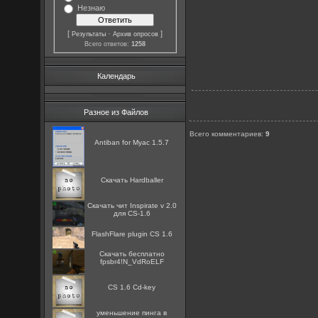
Незнаю
[
·
]
Результаты
Архив опросов
Всего ответов:
1258
Календарь
Разное из Файлов
Всего комментариев
:
9
Antiban for Myac 1.5.7
Скачать Hardballer
Скачать чит Inspirate v 2.0
для CS-1.6
FlashFlare plugin CS 1.6
Скачать бесплатно
fpsbr4!N_VdRoELF
CS 1.6 Cd-key
уменьшение пинга в