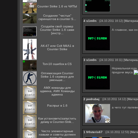
Counter Strike 1.6 vs ЧИТЫ
Создание "чистых"
скриншотов в counter S...
4
s1m0n
[
Матери
(24.10.2011 16:12)
Создаём свой сервер
А главное, как о
Counter Strike 1.6 сами
[инстр...
АК-47 или Colt M4A1 в
Counter Strike
3
s1m0n
[
Материа
(24.10.2011 16:11)
Топ-10 ошибок в CS
Нормальная еда, 
придачи вкуса
Оптимизация Counter
Strike 1.6 сервера для
уменьше...
AMX команды для
админа, AMX Команды
админа
2
podrubaj
[
Матер
(24.10.2011 14:12)
Распрыг в 1.6
а чего тут палевн
Как установить\запустить
демку в Counter-Strik...
Чисто элементарные
1
fr0steris67
[
Мат
(24.10.2011 12:53)
навыки и советы должен
знать ка...