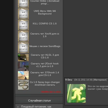
Counter Strike ( donwload
progr...
UWS Menu With M4
Background
KILL CONFIG CS 1.6
Скачать чит XeoN для cs
1.6
Мешки с песком SandBags
Скачать чит HLGL 3 для
CS-1.6
Скачать чит [F]nxh hook
v1.3 для cs-1.6
Скачать чит 370hook 1.4
для CS-1.6
9
Deu
[
Материал
]
(04.11.2011 14:34)
Cs 1.6 Spray logo changer
download скачать
Это он за кадром
значит сука помр
посмотреть все
Случайная статья
Плодовый питомник: как