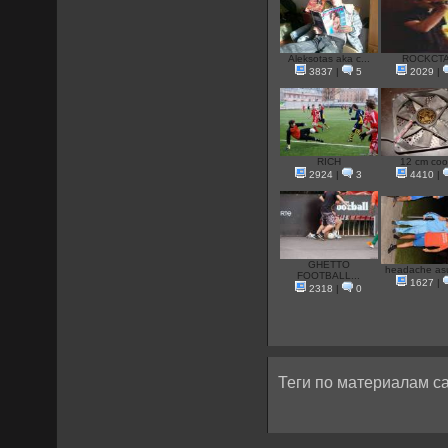
Aleksotas aka c...
ROCKCT
3837
|
5
2029
|
RICH
12 cm coo
2924
|
3
4410
|
GHETTO
headache asu
FOOTBALL...
1627
|
2318
|
0
Теги по материалам са