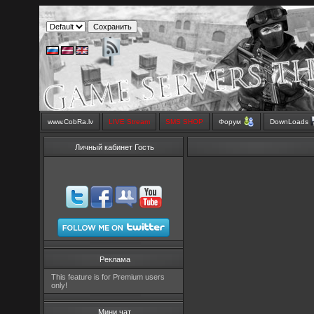
www.CobRa.lv
LIVE Stream
SMS SHOP
Форум
DownLoads
Личный кабинет Гость
Реклама
This feature is for Premium users
only!
Мини чат