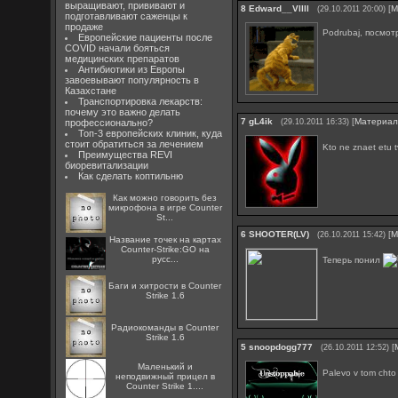
выращивают, прививают и
8
Edward__Vllll
[
М
(29.10.2011 20:00)
подготавливают саженцы к
продаже
Podrubaj, посмо
Европейские пациенты после
COVID начали бояться
медицинских препаратов
Антибиотики из Европы
завоевывают популярность в
Казахстане
Транспортировка лекарств:
почему это важно делать
7
gL4ik
[
Материа
профессионально?
(29.10.2011 16:33)
Топ-3 европейских клиник, куда
стоит обратиться за лечением
Kto ne znaet etu 
Преимущества REVI
биоревитализации
Как сделать коптильню
Как можно говорить без
микрофона в игре Counter
St...
6
SHOOTER(LV)
[
М
(26.10.2011 15:42)
Название точек на картах
Counter-Strike:GO на
русс...
Теперь понил
Баги и хитрости в Counter
Strike 1.6
Радиокоманды в Counter
Strike 1.6
5
snoopdogg777
[
(26.10.2011 12:52)
Маленький и
Palevo v tom chto 
неподвижный прицел в
Counter Strike 1....