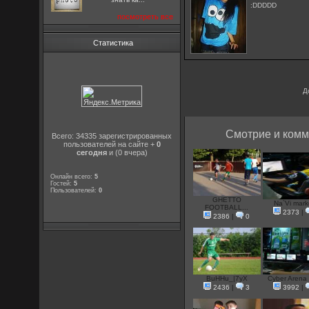
:DDDDD
посмотреть все
Статистика
Д
Смотрие и комм
Всего: 34335 зарегистрированных
пользователей на сайте +
0
сегодня
и (0 вчера)
Онлайн всего:
5
Гостей:
5
Пользователей:
0
GHETTO
Na`Vi mark
FOOTBALL...
2373
|
2386
|
0
BuHHu_|7yX
Cyber Arena 
2436
|
3
3992
|