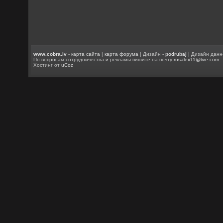
www.cobra.lv
-
карта сайта
|
карта форума
| Дизайн -
podrubaj
| Дизайн данн
По вопросам сотрудничества и рекламы пишите на почту
rusalex11@live.com
Хостинг от
uCoz