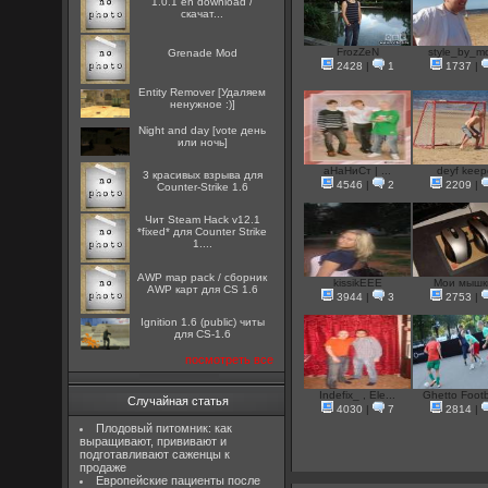
1.0.1 en download /
скачат...
FrozZeN
style_by_mo
Grenade Mod
2428
|
1
1737
|
Entity Remover [Удаляем
ненужное :)]
Night and day [vote день
или ночь]
аНаНиСт | ...
deyf keep
3 красивых взрыва для
4546
|
2
2209
|
Counter-Strike 1.6
Чит Steam Hack v12.1
*fixed* для Counter Strike
1....
AWP map pack / сборник
kissikEEE
Мои мышки
AWP карт для CS 1.6
3944
|
3
2753
|
Ignition 1.6 (public) читы
для CS-1.6
посмотреть все
Indefix_ , Ele...
Ghetto Footba
Случайная статья
4030
|
7
2814
|
Плодовый питомник: как
выращивают, прививают и
подготавливают саженцы к
продаже
Европейские пациенты после