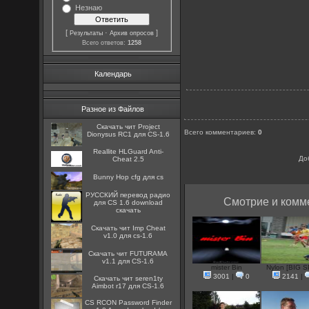
Незнаю
[
·
]
Результаты
Архив опросов
Всего ответов:
1258
Календарь
Разное из Файлов
Скачать чит Project
Всего комментариев
:
0
Dionysus RC1 для CS-1.6
Reallite HLGuard Anti-
До
Cheat 2.5
Bunny Hop cfg для cs
РУССКИЙ перевод радио
Смотрие и комме
для CS 1.6 download
скачать
Скачать чит Imp Cheat
v1.0 для cs-1.6
Скачать чит FUTURAMA
v1.1 для CS-1.6
mister Bin
Nylon [BIG S
3001
|
0
2141
|
Скачать чит seren1ty
Aimbot r17 для CS-1.6
CS RCON Password Finder