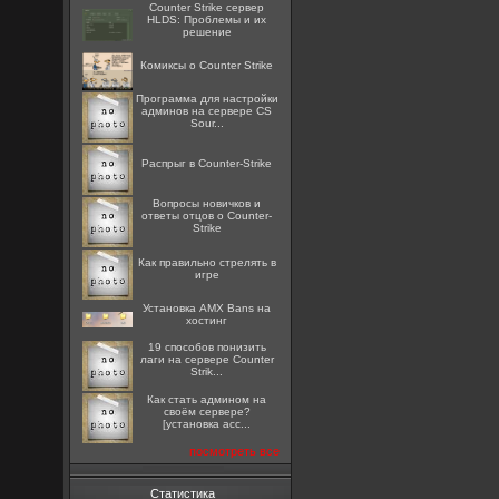
Counter Strike сервер
HLDS: Проблемы и их
решение
Комиксы о Counter Strike
Программа для настройки
админов на сервере CS
Sour...
Распрыг в Counter-Strike
Вопросы новичков и
ответы отцов о Counter-
Strike
Как правильно стрелять в
игре
Установка AMX Bans на
хостинг
19 способов понизить
лаги на сервере Counter
Strik...
Как стать админом на
своём сервере?
[установка acc...
посмотреть все
Статистика