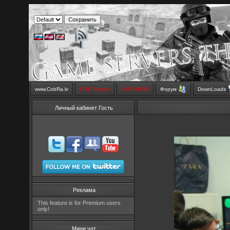
www.CobRa.lv
LIVE Stream
SMS SHOP
Форум
DownLoads
Личный кабинет Гость
Реклама
This feature is for Premium users
only!
Мини чат