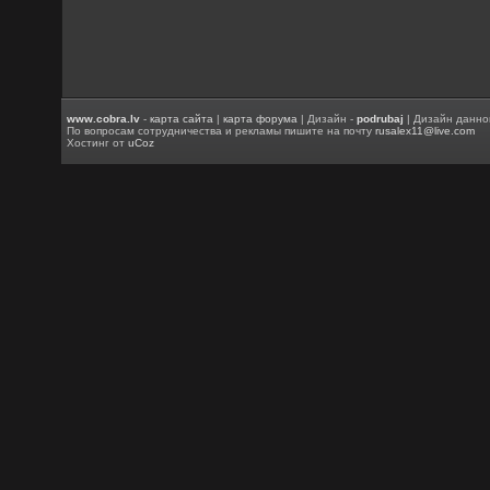
www.cobra.lv
-
карта сайта
|
карта форума
| Дизайн -
podrubaj
| Дизайн данно
По вопросам сотрудничества и рекламы пишите на почту
rusalex11@live.com
Хостинг от
uCoz