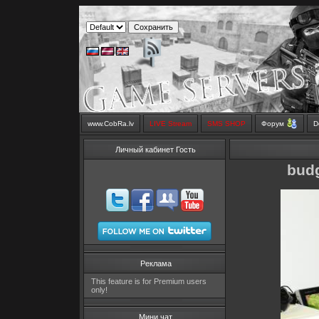
www.CobRa.lv
LIVE Stream
SMS SHOP
Форум
D
Личный кабинет Гость
bud
Реклама
This feature is for Premium users
only!
Мини чат