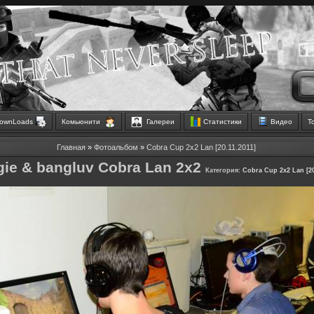
ownLoads
Комьюнити
Галереи
Статистики
Видео
Т
Главная
»
Фотоальбом
»
Cobra Cup 2x2 Lan [20.11.2011]
gie & bangluv Cobra Lan 2x2
Категория:
Cobra Cup 2x2 Lan [20