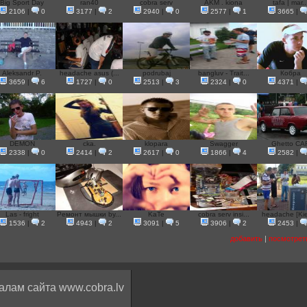
Big Sport Day
ran40
cobra serv
AKM . kiona
tafa | mar..
2106
|
0
3177
|
2
2940
|
0
2577
|
1
3665
|
Aleksandr P.
headache asus (...
podrubaj
bangluv - Trait...
Кобра
3659
|
6
1727
|
0
2513
|
3
2324
|
0
4371
|
DEMON
cka.
klopara
Swagger
Ghetto CA
2338
|
0
2414
|
2
2617
|
0
1866
|
4
2582
|
Las - fright
Ремонт мышки by...
KaTe
cobra serv insi...
headache [Kiev
1536
|
2
4943
|
2
3091
|
5
3906
|
2
2453
|
добавить
|
посмотрет
алам сайта www.cobra.lv