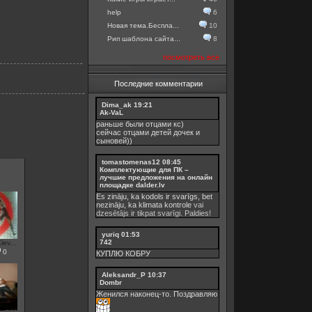
help
6
Новая тема.Беспла...
10
Рип шаблона сайта...
8
посмотреть все
Последние комментарии
Dima_ak
19:21
Ak-VaL
раньше были отцами кс)
сейчас отцами детей дочек и
сыновей))
tomastomenas12
08:45
Комплектующие для ПК –
лучшие предложения на онлайн
площадке dalder.lv
Es zināju, ka kodols ir svarīgs, bet
nezināju, ka
klimata kontrole
vai
dzesētājs ir tikpat svarīgi. Paldies!
yuriq
01:53
742
ev...
0
КУПЛЮ КОБРУ
Aleksandr_P
10:37
Dombr
Женился наконец-то. Поздравляю