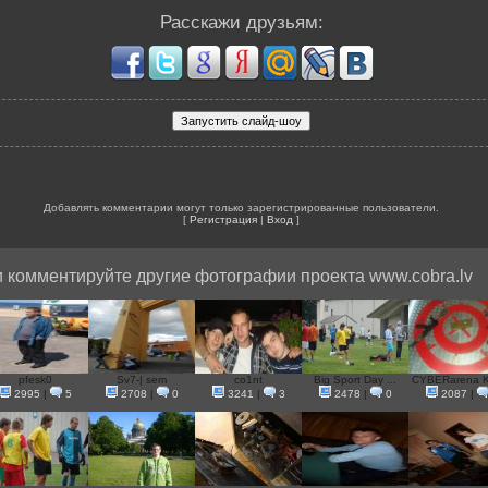
Расскажи друзьям:
Добавлять комментарии могут только зарегистрированные пользователи.
[
Регистрация
|
Вход
]
 комментируйте другие фотографии проекта www.cobra.lv
pfesk0
Sv7-| sem
co1nt
Big Sport Day ...
CYBERarena Ki
2995
|
5
2708
|
0
3241
|
3
2478
|
0
2087
|