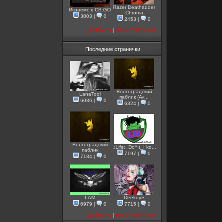
Razer Deathadder
Играемс в CS:GO
Chroma
3003
|
0
2453
|
0
добавить
|
посмотреть все
Последние странички
Волгоградский
LanaTool
паблик (Ак...
6036
|
0
6324
|
0
Волгоградский
.:Life:. Do^It_| ko...
паблик
7197
|
0
7184
|
0
LAM
DeekeyS
6979
|
0
7715
|
0
добавить
|
посмотреть все