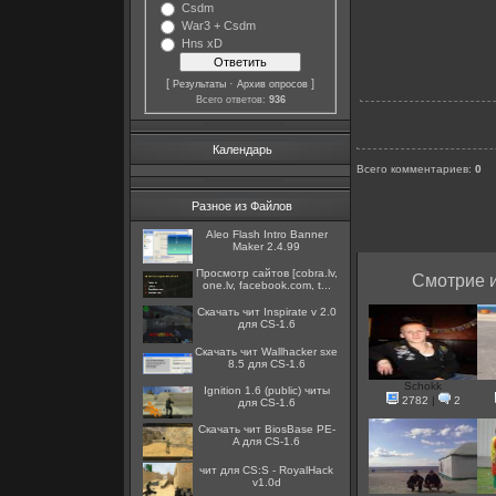
Csdm
War3 + Csdm
Hns xD
[
·
]
Результаты
Архив опросов
Всего ответов:
936
Календарь
Всего комментариев
:
0
Разное из Файлов
Aleo Flash Intro Banner
Maker 2.4.99
Просмотр сайтов [cobra.lv,
Смотрие и
one.lv, facebook.com, t...
Скачать чит Inspirate v 2.0
для CS-1.6
Скачать чит Wallhacker sxe
8.5 для CS-1.6
Schokk
Ignition 1.6 (public) читы
2782
|
2
для CS-1.6
Скачать чит BiosBase PE-
A для CS-1.6
чит для CS:S - RoyalHack
v1.0d