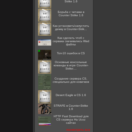
Strike 1.6
Борьба с читами в
Counter Strike 1.6
Как установить\запустить
демку в Counter-Strik...
Как сделать чтоб с
сервака скачивались Wad
файлы
Топ-10 ошибок в CS
Основные консольные
команды в игре Counter-
Strike:...
Создание сервера CS,
специально для новичков
Desert Eagle в CS 1.6
STRAFE в Counter-Strike
1.6
HTTP Fast Download для
CS сервера На Ucoz
сайтах
посмотреть все