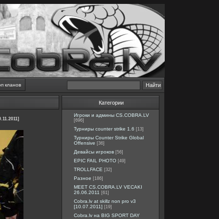
оп кланов
Категории
Игроки и админы CS.COBRA.LV
.11.2011]
[696]
Турниры counter strike 1.6
[13]
Турниры Counter Strike Global
Offensive
[36]
Девайсы игроков
[56]
EPIC FAIL PHOTO
[49]
TROLLFACE
[32]
Разное
[186]
MEET CS.COBRA.LV VECAKI
26.06.2011
[61]
Cobra.lv at skillz non pro v3
[10.07.2011]
[19]
Cobra.lv на BIG SPORT DAY