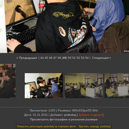
« Предыдущая
|
44
45
46
47
48
[
49
]
50
51
52
53
54
|
Следующая »
Просмотров
: 1355 |
Размеры
: 800x533px/55.5Kb
Дата
: 21.11.2011 |
Добавил
:
podrubaj
[
]
Добавить в друзья
Просмотреть фотографию в реальном размере