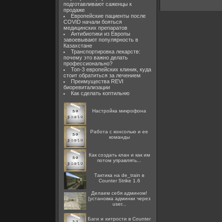
подготавливают саженцы к
продаже
Европейские пациенты после
COVID начали бояться
медицинских препаратов
Антибиотики из Европы
завоевывают популярность в
Казахстане
Транспортировка лекарств:
почему это важно делать
профессионально?
Топ-3 европейских клиник, куда
стоит обратиться за лечением
Преимущества REVI
биоревитализации
Как сделать коптильню
Настройка микрофона
Работа с консолью и ее
команды
Как создать клан и как им
потом управлять...
Тактика на de_train в
Counter Strike 1.6
Делаем себя админом!
[установка админки через
user...
Баги и хитрости в Counter