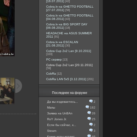
[16.07.2011]
[42]
Cobra.lv на GHETTO FOOTBALL
[27.07.2011]
[58]
Cobra.lv на GHETTO FOOTBALL
[04.08.2011]
[43]
Cobra.lv на BIG SPORT DAY
[06.08.2011]
[18]
HEADACHE на ASUS SUMMER
2011
[91]
Cobra.lv на ESCALAN
[21.08.2011]
[30]
Cobra Cup 2x2 Lan [9.10.2011]
[103]
PC сервер
[13]
Cobra Cup 2x2 Lan [20.11.2011]
[59]
CobRa
[12]
CobRa LAN 5x5 [3.12.2011]
[201]
Последнее на форуме
Да вы издеваетесь...
2
Мапы
182
Заявка на UnBAn
26
RoY Jones Jr.
25
Если бы сейчас, к...
2
Steam
3
Какие игры играет...
46