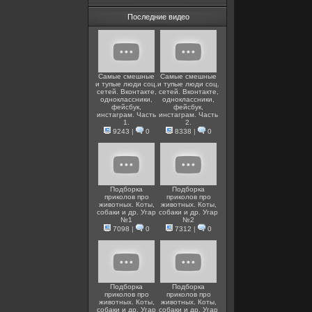
Последние видео
Самые смешные
Самые смешные
и тупые люди соц.
и тупые люди соц.
сетей. Вконтакте,
сетей. Вконтакте,
одноклассники,
одноклассники,
фейсбук,
фейсбук,
инстаграм. Часть
инстаграм. Часть
1.
2.
9243
|
0
8338
|
0
Подборка
Подборка
приколов про
приколов про
животных. Коты,
животных. Коты,
собаки и др. Угар
собаки и др. Угар
№1
№2
7098
|
0
7312
|
0
Подборка
Подборка
приколов про
приколов про
животных. Коты,
животных. Коты,
собаки и др. Угар
собаки и др. Угар