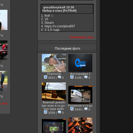
.
4
gnezdilovjeka8
15:36
Набор в клан [PaTRoN]
1. fnaf .!.
2. 15
3. Steam
4. https://v.com/jeka897
5. 1-1,5 годa
4
посмотреть все
Последние фото
R
0
Chernovar
Фотография 1
4923
|
0
3198
|
0
 ...
0
Важный девайс
ь все
при игре в cs:go -
Разминка в cs:go
lost vape вейп
2930
|
0
3359
|
0