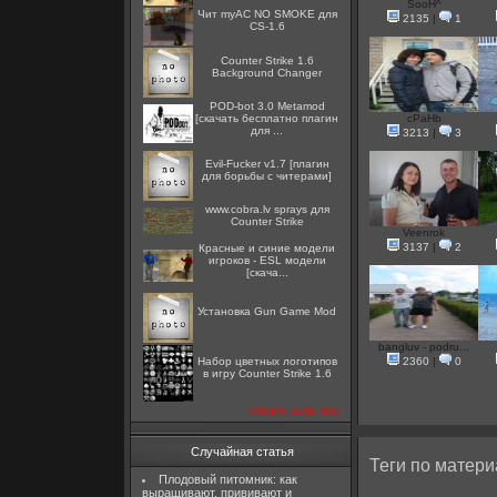
SooH^
Чит myAC NO SMOKE для
2135
|
1
CS-1.6
Counter Strike 1.6
Background Changer
POD-bot 3.0 Metamod
[скачать бесплатно плагин
cPaHb
для ...
3213
|
3
Evil-Fucker v1.7 [плагин
для борьбы с читерами]
www.cobra.lv sprays для
Counter Strike
Veenrok
3137
|
2
Красные и синие модели
игроков - ESL модели
[скача...
Установка Gun Game Mod
bangluv - podru...
Набор цветных логотипов
2360
|
0
в игру Counter Strike 1.6
посмотреть все
Случайная статья
Теги по матери
Плодовый питомник: как
выращивают, прививают и