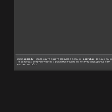
www.cobra.lv
-
карта сайта
|
карта форума
| Дизайн -
podrubaj
| Дизайн данн
По вопросам сотрудничества и рекламы пишите на почту
rusalex11@live.com
Хостинг от
uCoz