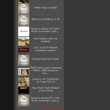
Admin Tag cs plugin
Мины [Land Mines v1.3]
Скачать dproto [0.9.187] -
HLDS serverside crack (...
авто-пушка у вас на
сервере
CS 1.6 HLTV Models
download скачать
Camper was here spray
ATANI (прога для создания
ГИФок, АВИ клипов из
изо...
Скачать чит Fablehack
v0.7 для CS-1.6
New Rank Style [Новый
стиль /rank]
Скачать dproto [0.9.179] -
HLDS serverside crack (...
посмотреть все