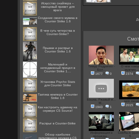
Искусство снайпера –
свинцовый привет для
врага
Создание своего мувика в
Д
Counter Strike 1.6
В чем суть читерства в
Counter-Strike?
Смот
Прыжки и распрыг в
Counter Strike 1.6
Маленький и
Тимур Родригез -
О чем гово
неподвижный прицел в
Бол...
мужчин...
Counter Strike 1....
1677
|
0
2374
|
Установка Psycho Stats
для Counter Strike
Тактика кемпера в Counter
Strike 1.6
Башка, Ржавый и...
sein movi
М...
2015
|
1943
|
1
Как настроить админку на
сервере CS Source!
Распрыг в Counter-Strike
Информация о
CobRa.lv (que
Обзор наиболее
прошeдш...
S...
популярного оружия в CS