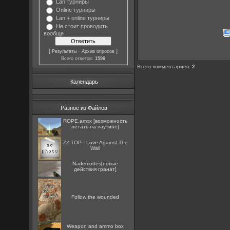
Lan турниры
Online турниры
Lan + online турниры
Не стоит проводить
вообще
[
·
]
Результаты
Архив опросов
Всего ответов:
1596
Всего комментариев
:
2
Календарь
Разное из Файлов
ROPE.amxx [возможность
летать на паутине]
ZZ TOP - Love Against The
Wall
Nademodes[новые
действия гранат]
Follow the wounded
Weapon and ammo box