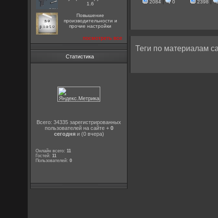
2084
|
0
2398
|
1.6
Повышение
производительности и
прочие настройки
посмотреть все
Теги по материалам са
Статистика
Всего: 34335 зарегистрированных
пользователей на сайте +
0
сегодня
и (0 вчера)
Онлайн всего:
11
Гостей:
11
Пользователей:
0