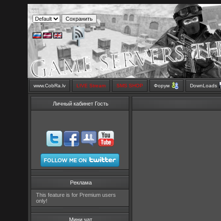
www.CobRa.lv
LIVE Stream
SMS SHOP
Форум
DownLoads
Личный кабинет Гость
Реклама
This feature is for Premium users
only!
Мини чат