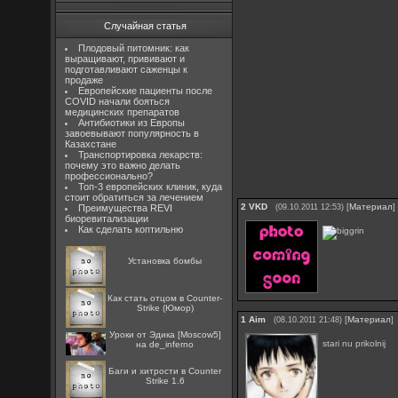
Случайная статья
Плодовый питомник: как
выращивают, прививают и
подготавливают саженцы к
продаже
Европейские пациенты после
COVID начали бояться
медицинских препаратов
Антибиотики из Европы
завоевывают популярность в
Казахстане
Транспортировка лекарств:
почему это важно делать
профессионально?
Топ-3 европейских клиник, куда
стоит обратиться за лечением
2
VKD
[
Материал
]
Преимущества REVI
(09.10.2011 12:53)
биоревитализации
Как сделать коптильню
Установка бомбы
Как стать отцом в Counter-
Strike (Юмор)
1
Aim
[
Материал
]
(08.10.2011 21:48)
Уроки от Эдика [Moscow5]
stari nu prikolnij
на de_inferno
Баги и хитрости в Counter
Strike 1.6