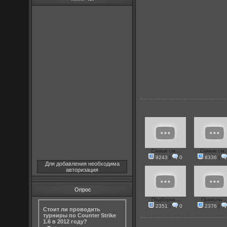
Самые см...
Самые см..
9243
|
0
8336
|
Для добавления необходима
авторизация
Опрос
Подборка...
Приколы ..
2351
|
0
2376
|
Стоит ли проводить
турниры по Counter Strike
1.6 в 2012 году?