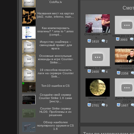
CobRa.lv
Смот
Названия мест на картах
[dd2, nuke, inferno, train...
Как компилировать
плагины? *.sma to *.amxx
Отморозки , спи***
(compil...
Virtus.pro cs 1.6
н...
3993
|
1810
|
2
Искусство снайпера –
свинцовый привет для
врага
Основные консольные
команды в игре Counter-
Strike:...
+100500 
Медвед vs мамонт
Малиновый .
19 способов понизить
2400
|
4
лаги на сервере Counter
2358
|
Strik...
Топ-10 ошибок в CS
Создаём свой сервер
Counter Strike 1.6 сами
Нереальный
Джек Воробе
[инстр...
выстрел в...
СССР
2701
|
9
1667
|
Counter Strike сервер
HLDS: Проблемы и их
решение
Обзор наиболее
популярного оружия в CS
1.6