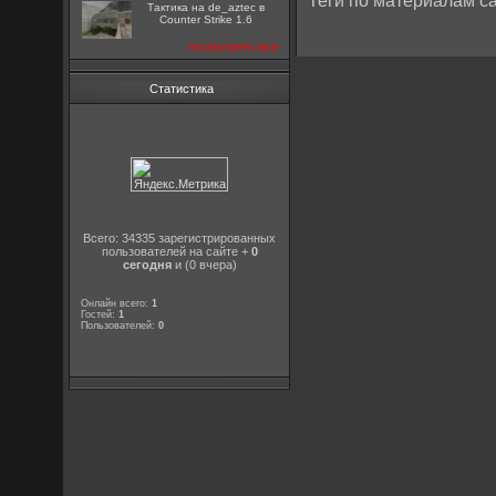
Теги по материалам са
Тактика на de_aztec в
Counter Strike 1.6
посмотреть все
Статистика
Всего: 34335 зарегистрированных
пользователей на сайте +
0
сегодня
и (0 вчера)
Онлайн всего:
1
Гостей:
1
Пользователей:
0