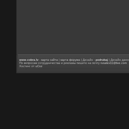
www.cobra.lv
-
карта сайта
|
карта форума
| Дизайн -
podrubaj
| Дизайн данн
По вопросам сотрудничества и рекламы пишите на почту
rusalex11@live.com
Хостинг от
uCoz