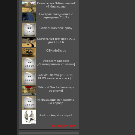
Скачать чит X-Resurrected
v7 бесплатно
Быстрое соединение с
серверами CobRa
Camper was here spray
Скачать чит test hook v0.1
для CS-1.6
CSNadeDrops
Voicecom SpeakAll
[Разговариваем со всеми]
Скачать dproto [0.9.179] -
HLDS serverside crack (...
Teleport Smoke[телепорт
со smoke]
Информация при конекте
на сервер
Parkour Angel cs спрай
посмотреть все