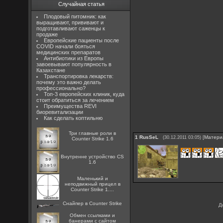
Случайная статья
Плодовый питомник: как
выращивают, прививают и
подготавливают саженцы к
продаже
Европейские пациенты после
COVID начали бояться
медицинских препаратов
Антибиотики из Европы
завоевывают популярность в
Казахстане
Транспортировка лекарств:
почему это важно делать
профессионально?
Топ-3 европейских клиник, куда
стоит обратиться за лечением
Преимущества REVI
биоревитализации
Как сделать коптильню
Три главные роли в
1
RusSeL
[
Матери
(30.12.2011 03:05)
Counter Strike 1.6
Внутренне устройство CS
1.6
Маленький и
неподвижный прицел в
Counter Strike 1....
Снайпер в Counter Strike
Д
Oбмен ссылками и
банерами с сайтом