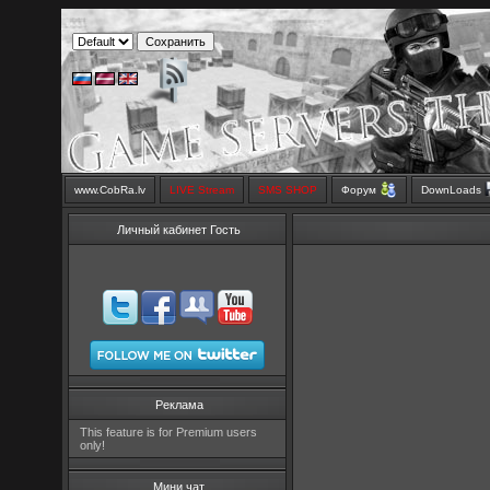
www.CobRa.lv
LIVE Stream
SMS SHOP
Форум
DownLoads
Личный кабинет Гость
Реклама
This feature is for Premium users
only!
Мини чат