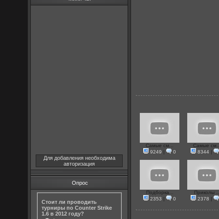
Самые см...
Самые см..
9249
|
0
8344
|
Для добавления необходима
авторизация
Опрос
Подборка...
Приколы ..
2353
|
0
2378
|
Стоит ли проводить
турниры по Counter Strike
1.6 в 2012 году?