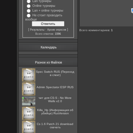
Lan турниры
Online турниры
Lan + online турниры
Не стоит проводить
вообще
[
·
]
Результаты
Архив опросов
Всего комментариев
:
1
Всего ответов:
1596
Календарь
Разное из Файлов
Spec Switch RUS (Переход
в спект)
Admin Spectator ESP RUS
чит для CS:S - No More
Walls v2.0
Killa_Hp (Информация об
убийце) RusVersion
Cs 1.6 Patch 21 download
скачать