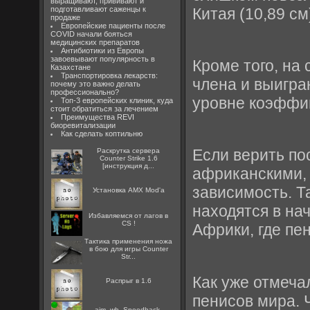
выращивают, прививают и
Китая (10,89 см
подготавливают саженцы к
продаже
Европейские пациенты после
COVID начали бояться
медицинских препаратов
Антибиотики из Европы
завоевывают популярность в
Кроме того, на
Казахстане
Транспортировка лекарств:
члена и выигра
почему это важно делать
профессионально?
уровне коэффиц
Топ-3 европейских клиник, куда
стоит обратиться за лечением
Преимущества REVI
биоревитализации
Как сделать коптильню
Если верить по
Раскрутка сервера
Counter Strike 1.6
[инструкция д...
африканскими, 
зависимость. Т
Установка AMX Mod'a
находятся в на
Избавляемся от лагов в
CS !
Африки, где пе
Тактика применения ножа
в бою для игры Counter
Str...
Как уже отмеча
Распрыг в 1.6
пенисов мира. 
aim, wh, Speedhack,