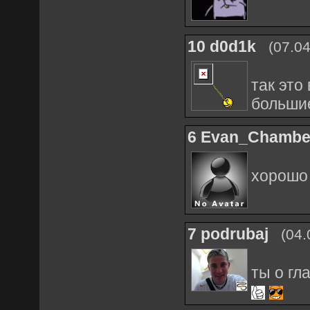
10
d0d1k
(07.0
так это
большие
6
Evan_Chambe
хорошо 
7
podrubaj
(04.
ты о гл