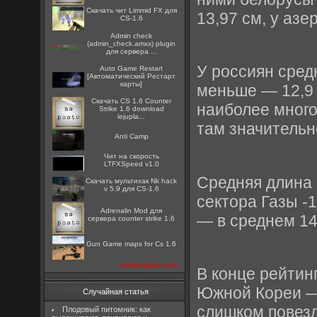
Скачать чит Limmid FX для
13,97 см, у азе
CS-1.6
Admin check
(admin_check.amxx) plugin
для сервера ...
У россиян сред
Auto Game Restart
[Автоматический Рестарт
карты]
меньше — 12,9 
Скачать CS 1.6 Counter
наиболее много
Strike 1.6 download
lejupla...
там значительн
Anti Camp
Чит на скорость
LTFXSpeed v1.0
Средняя длина 
Скачать мультихак Nk hack
v 5.9 для CS-1.6
сектора Газы -
Adrenalin Mod для
— в среднем 14
сервера counter strike 1.6
Gun Game maps for Cs 1.6
посмотреть все
В конце рейтин
Южной Кореи — 
Случайная статья
слишком повезл
Плодовый питомник: как