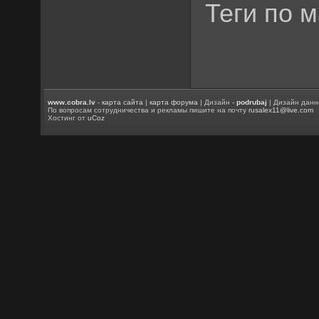
Теги по 
www.cobra.lv
-
карта сайта
|
карта форума
| Дизайн -
podrubaj
| Дизайн данн
По вопросам сотрудничества и рекламы пишите на почту
rusalex11@live.com
Хостинг от
uCoz