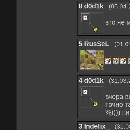
8
d0d1k
(05.04.
это не 
5
RusSeL
(01.0
4
d0d1k
(31.03.
вчера в
точно т
%)))) п
3
Indefix_
(31.0