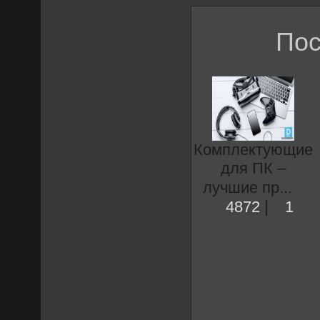
Пос
Комплектующие
для ПК –
лучшие пр...
|
4872
1