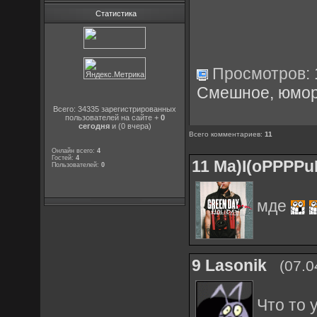
Статистика
Просмотров:
Смешное, юмо
Всего: 34335 зарегистрированных
пользователей на сайте +
0
сегодня
и (0 вчера)
Всего комментариев
:
11
Онлайн всего:
4
Гостей:
4
11
Ma)I(oPPPPu
Пользователей:
0
мде
9
Lasonik
(07.0
Что то 