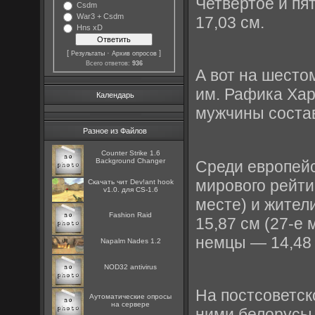
Четвертое и пя
Csdm
War3 + Csdm
17,03 см.
Hns xD
[
·
]
Результаты
Архив опросов
Всего ответов:
936
А вот на шесто
им. Рафика Хар
Календарь
мужчины состав
Разное из Файлов
Counter Strike 1.6
Background Changer
Среди европейс
мирового рейти
Скачать чит Dev!ant hook
v1.0. для CS-1.6
месте) и жител
Fashion Raid
15,87 см (27-е 
немцы — 14,48 
Napalm Nades 1.2
NOD32 antivirus
На постсоветск
Аутоматические опросы
на сервере
ними белорусы 