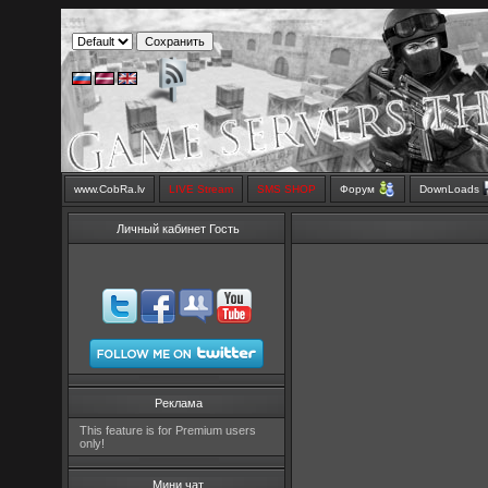
www.CobRa.lv
LIVE Stream
SMS SHOP
Форум
DownLoads
Личный кабинет Гость
Реклама
This feature is for Premium users
only!
Мини чат