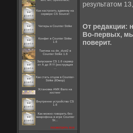
результатом 13,
Как настроить админку на
сервере CS Source!
От редакции: 
Читеры в Counter Strike
Во-первых, мы
Конфиг в Counter Strike
поверит.
1.6
Тактика на de_dust2 в
Counter Strike 1.6
Запускаем CS 1.6 сервер
от А до Я !!! [инструкция
...
Как стать отцом в Counter-
Strike (Юмор)
Установка AMX Bans на
хостинг
Внутренне устройство CS
1.6
Как можно говорить без
микрофона в игре Counter
St...
посмотреть все