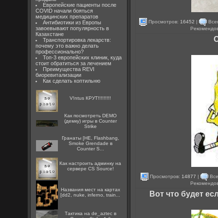
Европейские пациенты после
COVID начали бояться
медицинских препаратов
Просмотров:
16452
|
Всег
Антибиотики из Европы
завоевывают популярность в
Рекомендо
Казахстане
Транспортировка лекарств:
почему это важно делать
профессионально?
Топ-3 европейских клиник, куда
стоит обратиться за лечением
Преимущества REVI
биоревитализации
Как сделать коптильню
V!ntus КРУТ!!!!!!!!!
Как посмотреть DEMO
(демку) игры в Counter
Strike
Гранаты [HE, Flashbang,
Smoke Grendade в
Counter S...
Как настроить админку на
сервере CS Source!
Просмотров:
14877
|
Все
Рекомендо
Названия мест на картах
Вот что будет ес
[dd2, nuke, inferno, train...
Тактика на de_aztec в