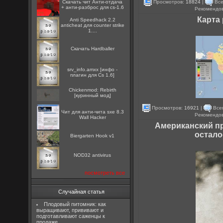
Просмотров:
18824
|
Все
Скачать чит Анти-отдача
+ анти-разброс для cs-1.6
Рекомендо
Карта
Anti Speedhack 2.2
anticheat для counter strike
1....
Скачать Hardballer
srv_info.amxx [инфо -
плагин для Cs 1.6]
Chickenmod: Rebirth
[куринный мод]
Просмотров:
16921
|
Все
Чит для анти-чита sxe 8.3
Рекомендо
Wall Hacker
Американский пр
остало
Biergarten Hook v1
NOD32 antivirus
посмотреть все
Случайная статья
Плодовый питомник: как
выращивают, прививают и
подготавливают саженцы к
продаже