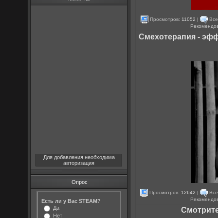
Просмотров:
11052
|
Все
Рекомендо
Смехотерапия - эфф
Для добавления необходима
авторизация
Опрос
Просмотров:
12642
|
Все
Рекомендо
Есть ли у Вас STEAM?
Да
Смотрите
Нет