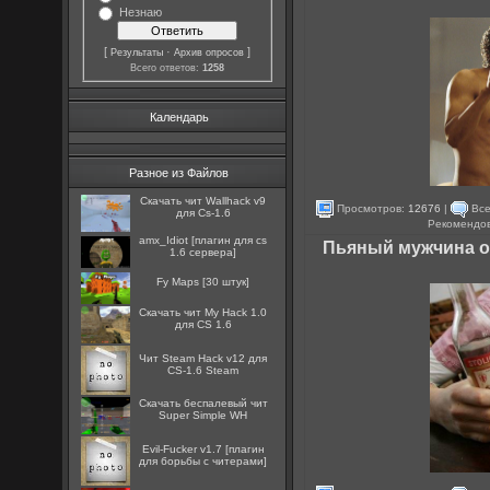
Незнаю
[
·
]
Результаты
Архив опросов
Всего ответов:
1258
Календарь
Разное из Файлов
Скачать чит Wallhack v9
Просмотров:
12676
|
Все
для Cs-1.6
Рекомендо
amx_Idiot [плагин для cs
Пьяный мужчина о
1.6 сервера]
Fy Maps [30 штук]
Скачать чит My Hack 1.0
для CS 1.6
Чит Steam Hack v12 для
CS-1.6 Steam
Скачать беспалевый чит
Super Simple WH
Evil-Fucker v1.7 [плагин
для борьбы с читерами]