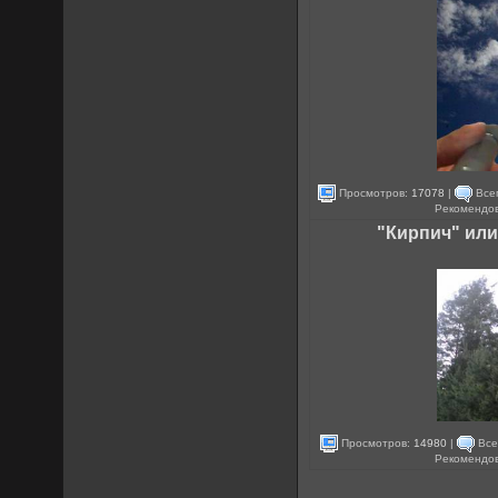
Просмотров:
17078
|
Всег
Рекомендо
"Кирпич" ил
Просмотров:
14980
|
Все
Рекомендо