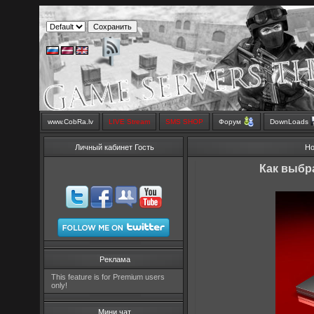
www.CobRa.lv
LIVE Stream
SMS SHOP
Форум
DownLoads
Личный кабинет Гость
Но
Как выбр
Реклама
This feature is for Premium users
only!
Мини чат