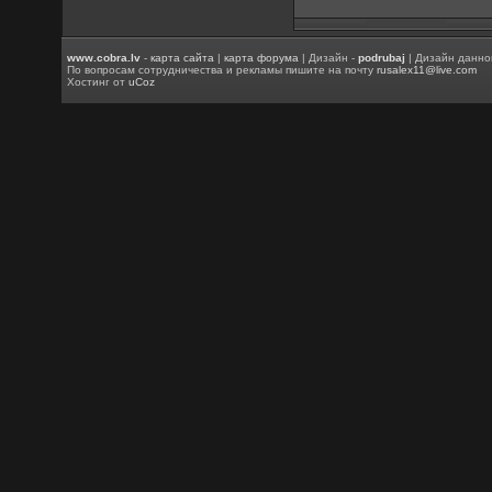
www.cobra.lv
-
карта сайта
|
карта форума
| Дизайн -
podrubaj
| Дизайн данно
По вопросам сотрудничества и рекламы пишите на почту
rusalex11@live.com
Хостинг от
uCoz