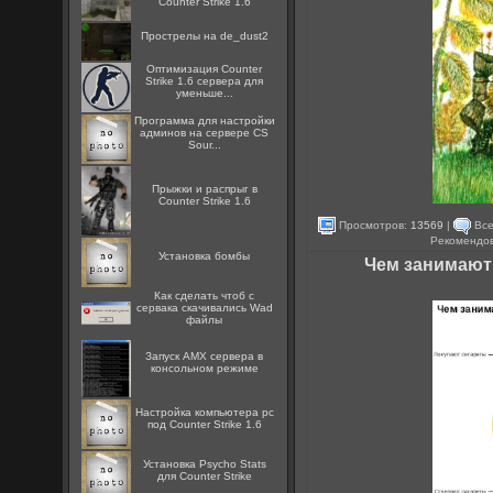
Counter Strike 1.6
Прострелы на de_dust2
Оптимизация Counter
Strike 1.6 сервера для
уменьше...
Программа для настройки
админов на сервере CS
Sour...
Прыжки и распрыг в
Counter Strike 1.6
Просмотров:
13569
|
Все
Рекомендо
Установка бомбы
Чем занимають
Как сделать чтоб с
сервака скачивались Wad
файлы
Запуск AMX сервера в
консольном режиме
Настройка компьютера pc
под Counter Strike 1.6
Установка Psycho Stats
для Counter Strike