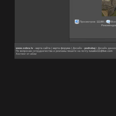
Просмотров:
11188
|
Все
Рекомендо
www.cobra.lv
-
карта сайта
|
карта форума
| Дизайн -
podrubaj
| Дизайн данно
По вопросам сотрудничества и рекламы пишите на почту
rusalex11@live.com
Хостинг от
uCoz