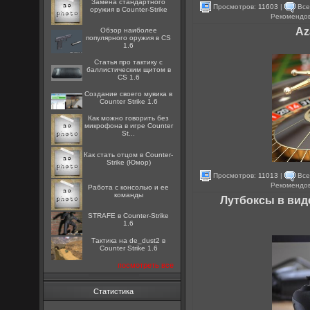
Замена стандартного
Просмотров:
11603
|
Все
оружия в Counter-Strike
Рекомендо
Az
Обзор наиболее
популярного оружия в CS
1.6
Статья про тактику с
баллистическим щитом в
CS 1.6
Создание своего мувика в
Counter Strike 1.6
Как можно говорить без
микрофона в игре Counter
St...
Как стать отцом в Counter-
Strike (Юмор)
Просмотров:
11013
|
Все
Рекомендо
Работа с консолью и ее
команды
Лутбоксы в виде
STRAFE в Counter-Strike
1.6
Тактика на de_dust2 в
Counter Strike 1.6
посмотреть все
Статистика