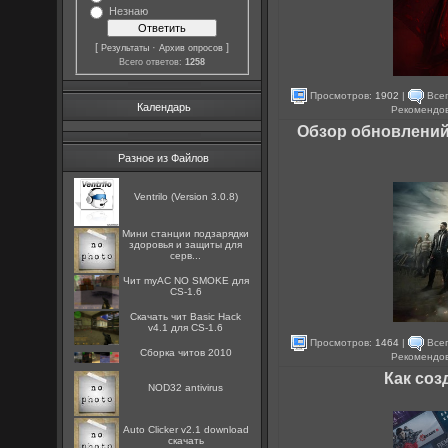
Незнаю
[
·
]
Результаты
Архив опросов
Всего ответов:
1258
Просмотров:
1902
|
Всег
Календарь
Рекомендо
Обзор обновлений
Разное из Файлов
Ventrilo (Version 3.0.8)
Мини станции подзарядки
здоровья и защиты для
серв...
Чит myAC NO SMOKE для
CS-1.6
Скачать чит Basic Hack
v4.1 для CS-1.6
Просмотров:
1464
|
Всег
Сборка читов 2010
Рекомендо
Как соз
NOD32 antivirus
Auto Clicker v2.1 download
скачать