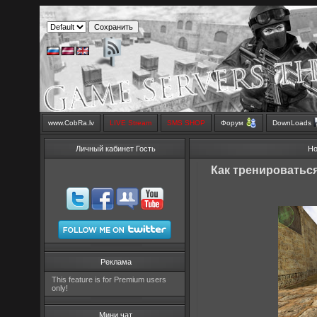
www.CobRa.lv
LIVE Stream
SMS SHOP
Форум
DownLoads
Личный кабинет Гость
Но
Как тренироваться
Реклама
This feature is for Premium users
only!
Мини чат