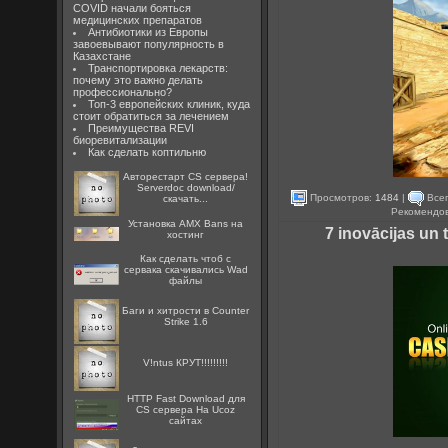
COVID начали бояться
медицинских препаратов
Антибиотики из Европы
завоевывают популярность в
Казахстане
Транспортировка лекарств:
почему это важно делать
профессионально?
Топ-3 европейских клиник, куда
стоит обратиться за лечением
Преимущества REVI
биоревитализации
Как сделать коптильню
Авторестарт CS сервера!
Serverdoc download/
Просмотров:
1484
|
Всег
скачать...
Рекомендо
Установка AMX Bans на
7 inovācijas un
хостинг
Как сделать чтоб с
сервака скачивались Wad
файлы
Баги и хитрости в Counter
Strike 1.6
V!ntus КРУТ!!!!!!!!!
HTTP Fast Download для
CS сервера На Ucoz
сайтах