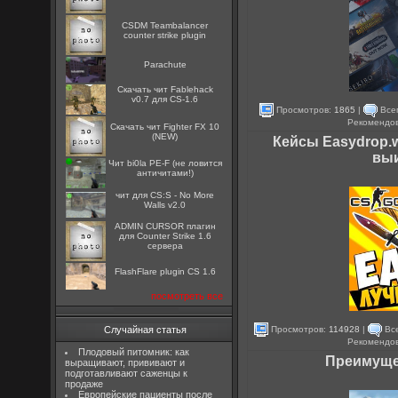
CSDM Teambalancer
counter strike plugin
Parachute
Скачать чит Fablehack
v0.7 для CS-1.6
Просмотров:
1865
|
Всег
Рекомендо
Скачать чит Fighter FX 10
(NEW)
Кейсы Easydrop.
выи
Чит bi0la PE-F (не ловится
античитами!)
чит для CS:S - No More
Walls v2.0
ADMIN CURSOR плагин
для Counter Strike 1.6
сервера
FlashFlare plugin CS 1.6
посмотреть все
Просмотров:
114928
|
Все
Случайная статья
Рекомендо
Плодовый питомник: как
Преимущес
выращивают, прививают и
подготавливают саженцы к
продаже
Европейские пациенты после