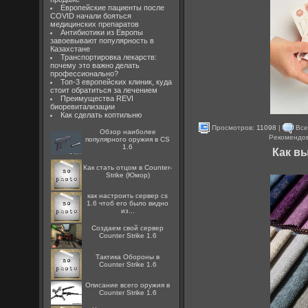
Европейские пациенты после
COVID начали бояться
медицинских препаратов
Антибиотики из Европы
завоевывают популярность в
Казахстане
Транспортировка лекарств:
почему это важно делать
профессионально?
Топ-3 европейских клиник, куда
стоит обратиться за лечением
Преимущества REVI
биоревитализации
Как сделать коптильню
Просмотров:
11098
|
Все
Обзор наиболее
Рекомендо
популярного оружия в CS
1.6
Как в
Как стать отцом в Counter-
Strike (Юмор)
как настроить сервер cs
1.6 чтоб его было видно
из...
Создаем свой сервер
Counter Strike 1.6
Тактика Обороны в
Counter Strike 1.6
Описание всего оружия в
Counter Strike 1.6