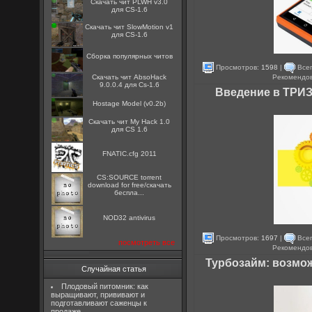
Скачать чит PLWH v3.0
для CS-1.6
Скачать чит SlowMotion v1
для CS-1.6
Сборка популярных читов
Просмотров:
1598
|
Всег
Рекомендо
Скачать чит AbsoHack
9.0.0.4 для Cs-1.6
Введение в ТРИЗ
Hostage Model (v0.2b)
Скачать чит My Hack 1.0
для CS 1.6
FNATIC.cfg 2011
CS:SOURCE torrent
download for free/скачать
беспла...
NOD32 antivirus
Просмотров:
1697
|
Всег
посмотреть все
Рекомендо
Турбозайм: возмо
Случайная статья
Плодовый питомник: как
выращивают, прививают и
подготавливают саженцы к
продаже