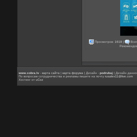
Просмотров:
1619
|
Всег
Рекомендо
www.cobra.lv
-
карта сайта
|
карта форума
| Дизайн -
podrubaj
| Дизайн данно
По вопросам сотрудничества и рекламы пишите на почту
rusalex11@live.com
Хостинг от
uCoz