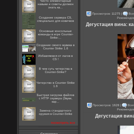
Чисто элементарные
навыки и советы должен
знать ка...
Просмотров:
11275
|
Все
Создание сервера CS,
Рекомендо
специально для новичков
Дегустация вина: к
Основные консольные
команды в игре Counter-
Strike:...
Создание своего мувика в
Counter Strike 1.6
Избавляемся от лагов в
CS !
В чем суть читерства в
Counter-Strike?
Читерство в Counter Strike
1.6
Быстрая загрузка файлов
с HTTP сервера (Звуки,
кар...
Просмотров:
1628
|
Всег
Рекомендо
Замена стандартного
оружия в Counter-Strike
Дегустация вин
посмотреть все