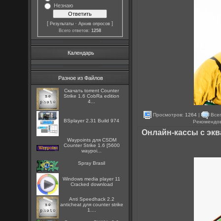
Незнаю
[
·
]
Результаты
Архив опросов
Всего ответов:
1258
Календарь
Разное из Файлов
Скачать torrent Counter
Strike 1.6 CobRa edition
4...
Просмотров:
1264
|
Всег
BSplayer 2.31 Build 974
Рекомендо
Онлайн-кассы с экв
Waypoints для CSDM
Counter Strike 1.6 [5600
waypoi...
Spray Brasil
Windows media player 11
Cracked download
Anti Speedhack 2.2
anticheat для counter strike
1....