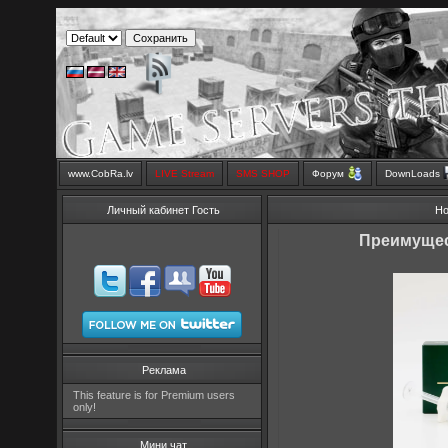
www.CobRa.lv
LIVE Stream
SMS SHOP
Форум
DownLoads
Личный кабинет Гость
Но
Преимущес
Реклама
This feature is for Premium users
only!
Мини чат