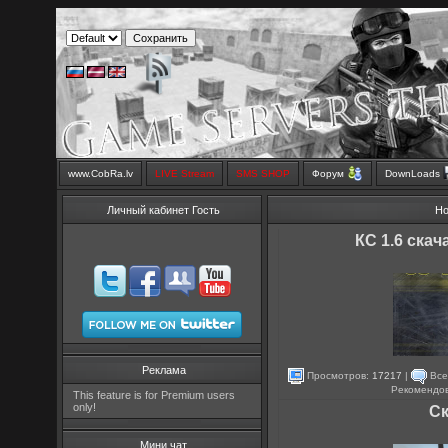
www.CobRa.lv
LIVE Stream
SMS SHOP
Форум
DownLoads
Личный кабинет Гость
Но
КС 1.6 скач
Реклама
Просмотров:
17217
|
Все
Рекомендо
This feature is for Premium users
only!
Ск
Мини чат