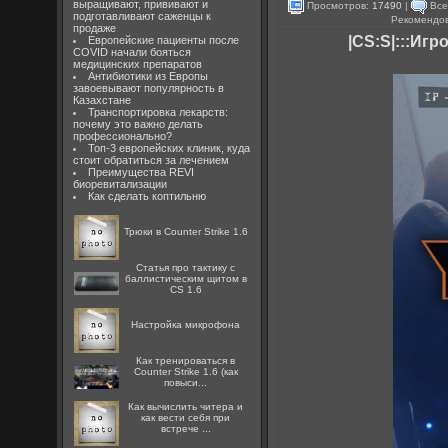
выращивают, прививают и
Просмотров:
17490
|
Все
подготавливают саженцы к
Рекомендо
продаже
|CS:S|:::Игр
Европейские пациенты после
COVID начали бояться
медицинских препаратов
Антибиотики из Европы
завоевывают популярность в
Казахстане
Транспортировка лекарств:
почему это важно делать
профессионально?
Топ-3 европейских клиник, куда
стоит обратиться за лечением
Преимущества REVI
биоревитализации
Как сделать коптильню
Трюки в Counter Strike 1.6
Статья про тактику с
баллистическим щитом в
CS 1.6
Настройка микрофона
Как тренироваться в
Counter Strike 1.6 (как
повыси...
Как вычислить читера и
как вести себя при
встрече ...