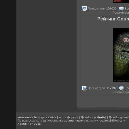
Просмотров:
157030
|
Все
Рекомендо
Рейтинг Count
Просмотров:
117192
|
Все
Рекомендо
www.cobra.lv
-
карта сайта
|
карта форума
| Дизайн -
podrubaj
| Дизайн данно
По вопросам сотрудничества и рекламы пишите на почту
rusalex11@live.com
Хостинг от
uCoz