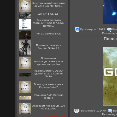
Как установить\запустить
демку в Counter-Strik...
Деньги в CS 1.6
Как компилировать
плагины? *.sma to *.amxx
(compil...
Просмотров:
17975
|
Все
Рекомендо
Топ-10 ошибок в CS
После
Прыжки и распрыг в
Counter Strike 1.6
Повышение
производительности и
прочие настройки
Как посмотреть DEMO
(демку) игры в Counter
Strike
В чем суть читерства в
Counter-Strike?
Установка AMX Bans на
хостинг
Обрезаем Half-Life до 120
Мб в архиве
Просмотров:
121470
|
Все
Рекомендо
посмотреть все