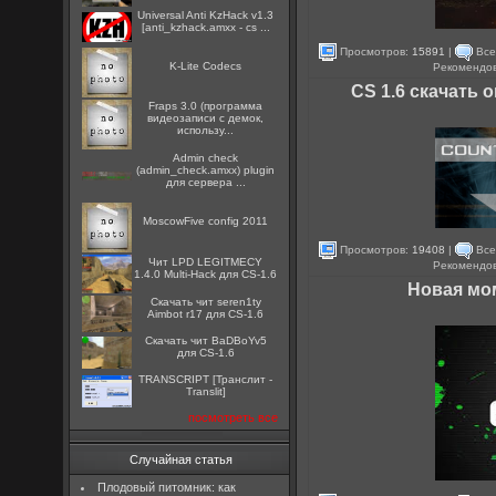
Universal Anti KzHack v1.3
[anti_kzhack.amxx - cs ...
Просмотров:
15891
|
Все
K-Lite Codecs
Рекомендо
CS 1.6 скачать 
Fraps 3.0 (программа
видеозаписи с демок,
использу...
Admin check
(admin_check.amxx) plugin
для сервера ...
MoscowFive config 2011
Просмотров:
19408
|
Все
Чит LPD LEGITMECY
Рекомендо
1.4.0 Multi-Hack для CS-1.6
Новая мо
Скачать чит seren1ty
Aimbot r17 для CS-1.6
Скачать чит BaDBoYv5
для CS-1.6
TRANSCRIPT [Транслит -
Translit]
посмотреть все
Случайная статья
Плодовый питомник: как