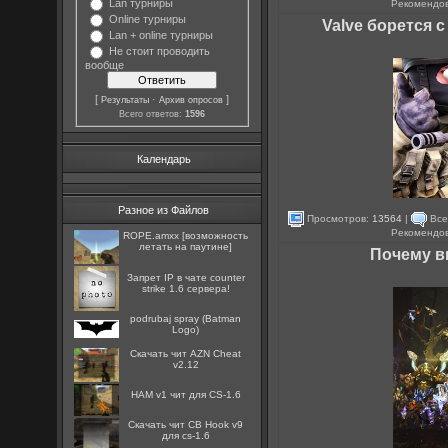
Lan турниры
Рекомендо
Online турниры
Valve борется 
Lan + online турниры
Не стоит проводить
вообще
[
·
]
Результаты
Архив опросов
Всего ответов:
1596
Календарь
Разное из Файлов
Просмотров:
13564
|
Все
Рекомендо
ROPE.amxx [возможность
летать на паутине]
Почему в
Запрет IP в чате counter
strike 1.6 сервера!
podrubaj spray (Batman
Logo)
Скачать чит AZN Cheat
v2.12
HAM v1 чит для CS-1.6
Скачать чит CB Hook v9
для cs-1.6