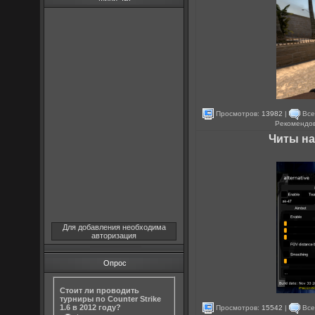
Просмотров:
13982
|
Все
Рекомендо
Читы на
Для добавления необходима
авторизация
Опрос
Стоит ли проводить
турниры по Counter Strike
1.6 в 2012 году?
Просмотров:
15542
|
Все