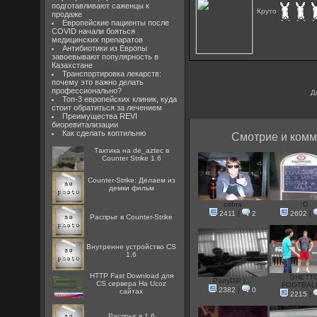
подготавливают саженцы к
Круто
продаже
Европейские пациенты после
COVID начали бояться
медицинских препаратов
Антибиотики из Европы
завоевывают популярность в
Казахстане
Транспортировка лекарств:
почему это важно делать
профессионально?
Д
Топ-3 европейских клиник, куда
стоит обратиться за лечением
Преимущества REVI
биоревитализации
Как сделать коптильню
Смотрие и комм
Тактика на de_aztec в
Counter Strike 1.6
Counter-Strike: Делаем из
демки фильм
cobra
:D
2411
|
2
2602
|
Распрыг в Counter-Strike
Внутренне устройство CS
1.6
HTTP Fast Download для
GHETT
PartyDiP |...
CS сервера На Ucoz
FOOTBALL
2382
|
0
сайтах
2215
|
Распрыг в 1.6