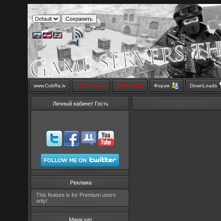
www.CobRa.lv
LIVE Stream
SMS SHOP
Форум
DownLoads
Личный кабинет Гость
Реклама
This feature is for Premium users
only!
Мини чат