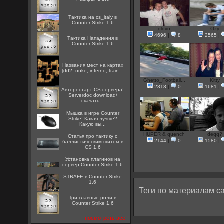
Тактика на cs_italy в
Counter Strike 1.6
olovo
Ozy
4696
|
8
2565
|
Тактика Нападения в
Counter Strike 1.6
Названия мест на картах
[dd2, nuke, inferno, train...
Ghetto_Football...
Kitty
2818
|
0
1681
|
Авторестарт CS сервера!
Serverdoc download/
скачать...
Мышка в игре Counter
Strike! Какая лучше?
Какую вы...
HUPER & quench
deqq?
Статья про тактику с
2144
|
0
1580
|
баллистическим щитом в
CS 1.6
Установка плагинов на
сервер Counter Strike 1.6
STRAFE в Counter-Strike
1.6
Теги по материалам са
Три главные роли в
Counter Strike 1.6
посмотреть все