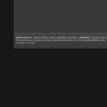
www.cobra.lv
-
карта сайта
|
карта форума
| Дизайн -
podrubaj
| Дизайн данн
По вопросам сотрудничества и рекламы пишите на почту
rusalex11@live.com
Хостинг от
uCoz