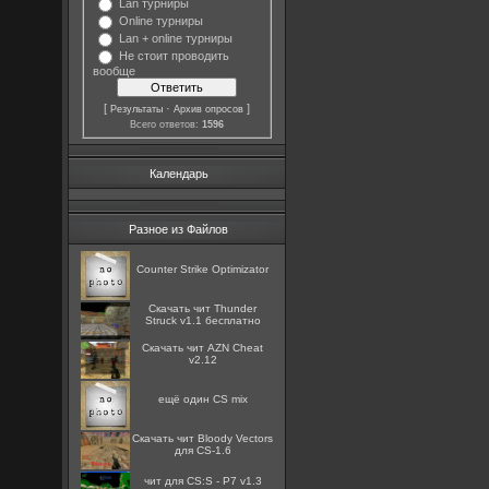
Lan турниры
Online турниры
Lan + online турниры
Не стоит проводить
вообще
[
·
]
Результаты
Архив опросов
Всего ответов:
1596
Календарь
Разное из Файлов
Counter Strike Optimizator
Скачать чит Thunder
Struck v1.1 бесплатно
Скачать чит AZN Cheat
v2.12
ещё один CS mix
Скачать чит Bloody Vectors
для CS-1.6
чит для CS:S - P7 v1.3