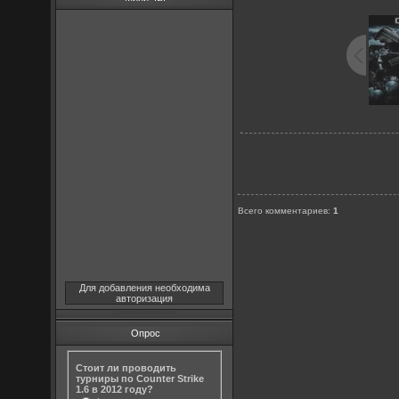
Всего комментариев
:
1
Для добавления необходима
авторизация
Опрос
Стоит ли проводить
турниры по Counter Strike
1.6 в 2012 году?