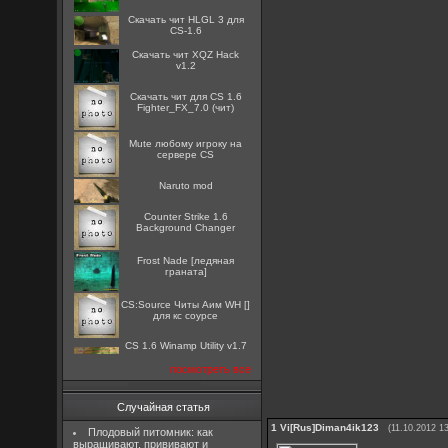
Скачать чит HLGL 3 для
CS-1.6
Скачать чит XQZ Hack
v1.2
Скачать чит для CS 1.6
Fighter_FX_7.0 (чит)
Mute любому игроку на
сервере CS
Naruto mod
Counter Strike 1.6
Background Changer
Frost Nade [ледяная
граната]
CS:Source Читы Аим WH []
для кс соурсе
CS 1.6 Winamp Utility v1.7
посмотреть все
Случайная статья
1
Vi[Rus]Diman4ik123
(11.10.2012 1
Плодовый питомник: как
выращивают, прививают и