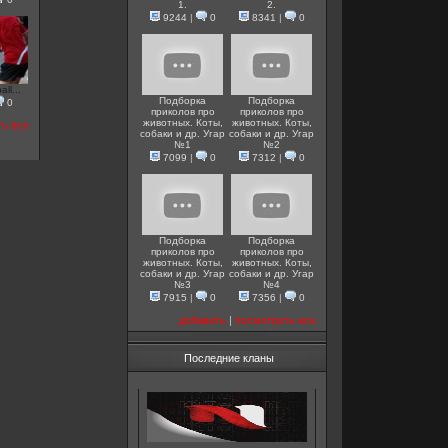
1.
2.
9244
|
0
8341
|
0
ll...
Подборка
Подборка
0
приколов про
приколов про
животных. Коты,
животных. Коты,
ть все
собаки и др. Угар
собаки и др. Угар
№1
№2
7099
|
0
7312
|
0
Подборка
Подборка
приколов про
приколов про
животных. Коты,
животных. Коты,
собаки и др. Угар
собаки и др. Угар
№3
№4
7915
|
0
7356
|
0
добавить
|
посмотреть все
Последние кланы