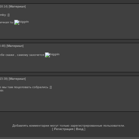
[
Материал
]
16:14)
mby ;]]
ичная ты
[
Материал
]
5:46)
тебе скажи , самому захочется
[
Материал
]
15:39)
о мы там поцеловать собрались ;]]
Добавлять комментарии могут только зарегистрированные пользователи.
[
Регистрация
|
Вход
]