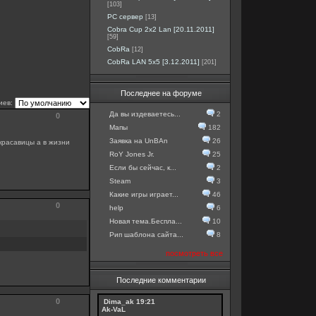
[103]
PC сервер
[13]
Cobra Cup 2x2 Lan [20.11.2011]
[59]
CobRa
[12]
CobRa LAN 5x5 [3.12.2011]
[201]
Последнее на форуме
иев:
Да вы издеваетесь...
2
0
Мапы
182
Заявка на UnBAn
26
красавицы а в жизни
RoY Jones Jr.
25
Если бы сейчас, к...
2
Steam
3
Какие игры играет...
46
0
help
6
Новая тема.Беспла...
10
Рип шаблона сайта...
8
посмотреть все
Последние комментарии
0
Dima_ak
19:21
Ak-VaL