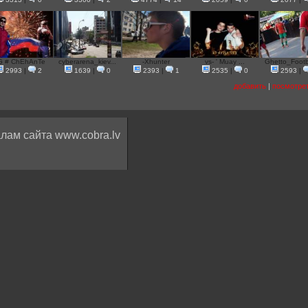
G # ChEhAnTe
cyberarena_kiev...
-Xhunter
vs- ' Muay ...
Ghetto_Footba
2993
|
2
1639
|
0
2393
|
1
2535
|
0
2593
|
добавить
|
посмотре
лам сайта www.cobra.lv