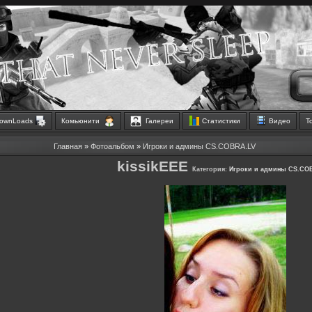
ownLoads
Комьюнити
Галереи
Статистики
Видео
Т
Главная
»
Фотоальбом
»
Игроки и админы CS.COBRA.LV
kissikEEE
Категория:
Игроки и админы CS.CO