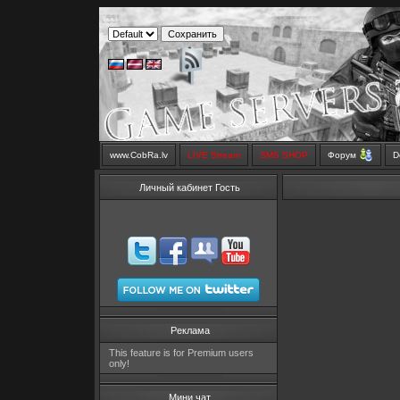
www.CobRa.lv
LIVE Stream
SMS SHOP
Форум
D
Личный кабинет Гость
Реклама
This feature is for Premium users
only!
Мини чат