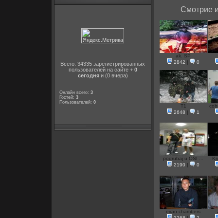
Смотрие и
ak. SP
2842
|
0
Всего: 34335 зарегистрированных
пользователей на сайте +
0
сегодня
и (0 вчера)
Онлайн всего:
3
Гостей:
3
Пользователей:
0
T1
cob
2648
|
1
podrubaj u OSI ...
Kr
2190
|
0
evan chambers
2268
|
2