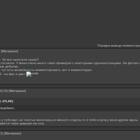
Порядок вывода комментар
[
Материал
]
х. Чё все налетели сразу?
- согласен. У меня очень много таких примеров с некоторыми одноклассницами. На фотках 
ые дебилки.
- тут есть возможность комментировать, вот и комментирую.
 - на вкус и цвет
[
Материал
]
19:20)
4. kYLAK
)
 подобного.
 у тебя вкус на толстых молочниц из мясного отдела,то я тебя огорчу,у меня другие вкусы.
вятся такие дувушки как она.
[
Материал
]
23)