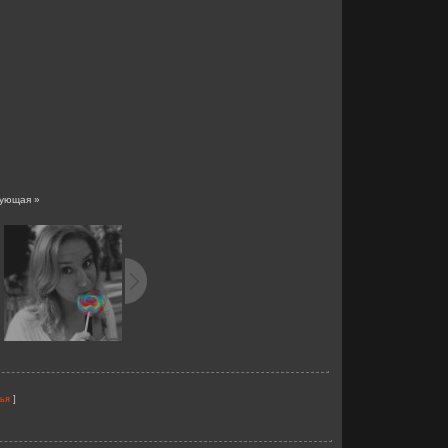
ующая »
]
зья