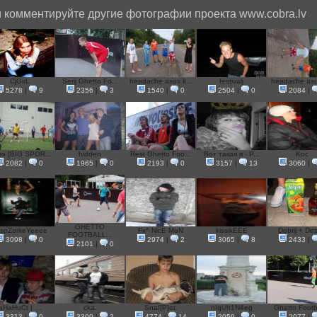
 комментируйте другие фотографии проекта www.cobra.lv
CjGirL
Serij Ghetto Fo...
headache asus k...
festivalj
headache asus
5278
|
9
2356
|
3
1540
|
0
2504
|
0
2084
|
ra [BIG SPOR...
hidden
Rest Ghetto Foo...
Вот такая я - P...
Koc
2082
|
0
1965
|
0
2193
|
0
3157
|
13
3060
|
GHETTO
ispZorkeYeeee
Fx^ NicE MaN
kissikEEE
Dobrij + De
FOOTBALL...
3098
|
0
2974
|
2
3065
|
8
2433
|
2101
|
0
aHaHuCt | ...
сka.
SnaI[P]er.
nIqU!t1N4eg
Ghetto Footba
3313
|
0
3300
|
2
4774
|
14
2059
|
0
2077
|