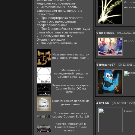
Фото н
медицинских препаратов
Антибиотики из Европы
на жиз
завоевывают популярность в
Казахстане
Транспортировка лекарств:
почему это важно делать
профессионально?
Топ-3 европейских клиник, куда
стоит обратиться за лечением
6
kissikEEE
(05.12.2011 1
Преимущества REVI
биоревитализации
kYLAK 
Как сделать коптильню
Названия мест на картах
[dd2, nuke, inferno, train...
5
fr0steris67
(05.12.2011 1
Маленький и
неподвижный прицел в
Counter Strike 1....
Название точек на картах
Counter-Strike:GO на
русс...
Counter-Strike: Делаем из
4
kYLAK
(05.12.2011 17:23)
демки фильм
Ничего
Установка плагинов на
сервер Counter Strike 1.6
Как тренироваться в
Counter Strike 1.6 (как
повыси...