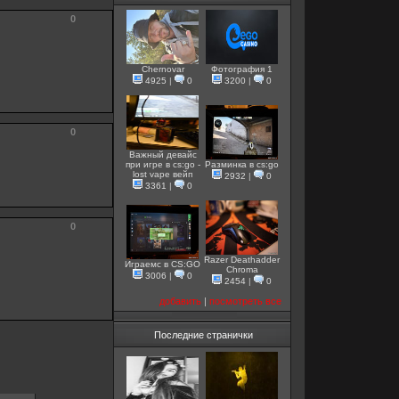
0
Chernovar
Фотография 1
4925
|
0
3200
|
0
0
Важный девайс
при игре в cs:go -
Разминка в cs:go
lost vape вейп
2932
|
0
3361
|
0
0
Razer Deathadder
Играемс в CS:GO
Chroma
3006
|
0
2454
|
0
добавить
|
посмотреть все
Последние странички