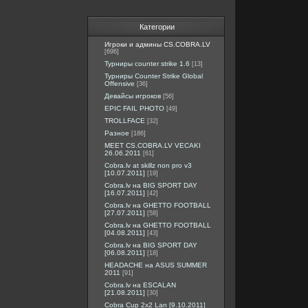
Категории
Игроки и админы CS.COBRA.LV
[696]
Турниры counter strike 1.6
[13]
Турниры Counter Strike Global
Offensive
[36]
Девайсы игроков
[56]
EPIC FAIL PHOTO
[49]
TROLLFACE
[32]
Разное
[186]
MEET CS.COBRA.LV VECAKI
26.06.2011
[61]
Cobra.lv at skillz non pro v3
[10.07.2011]
[19]
Cobra.lv на BIG SPORT DAY
[16.07.2011]
[42]
Cobra.lv на GHETTO FOOTBALL
[27.07.2011]
[58]
Cobra.lv на GHETTO FOOTBALL
[04.08.2011]
[43]
Cobra.lv на BIG SPORT DAY
[06.08.2011]
[18]
HEADACHE на ASUS SUMMER
2011
[91]
Cobra.lv на ESCALAN
[21.08.2011]
[30]
Cobra Cup 2x2 Lan [9.10.2011]