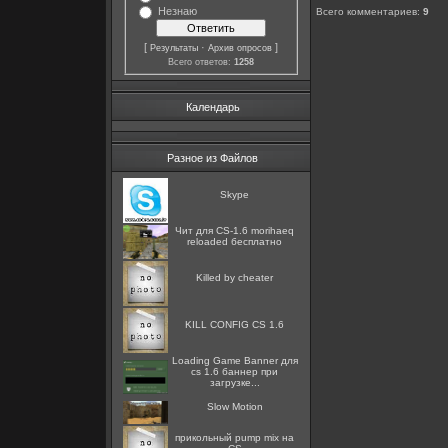
Незнаю
Всего комментариев
:
9
[
·
]
Результаты
Архив опросов
Всего ответов:
1258
Календарь
Разное из Файлов
Skype
Чит для CS-1.6 morihaeq
reloaded бесплатно
Killed by cheater
KILL CONFIG CS 1.6
Loading Game Banner для
cs 1.6 баннер при
загрузке...
Slow Motion
прикольный pump mix на