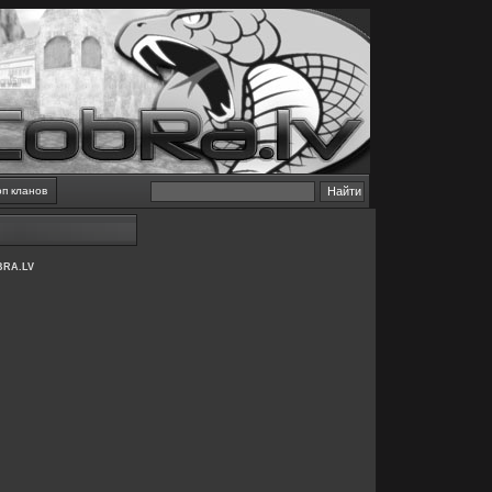
оп кланов
BRA.LV