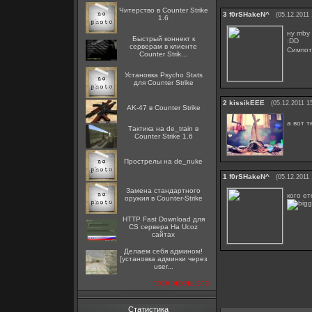
Читерство в Counter Strike
3
f0rSHakeN^
(05.12.2011 
1.6
ну mby 
Быстрый коннект к
:DD
серверам в клиенте
Симпот
Counter Strik...
Установка Psycho Stats
для Counter Strike
2
kissikEEE
(05.12.2011 1
AK-47 в Counter Strike
а вот 
Тактика на de_train в
Counter Strike 1.6
Прострелы на de_nuke
1
f0rSHakeN^
(05.12.2011 
Замена стандартного
кого ет
оружия в Counter-Strike
HTTP Fast Download для
CS сервера На Ucoz
сайтах
Делаем себя админом!
[установка админки через
user...
посмотреть все
Статистика