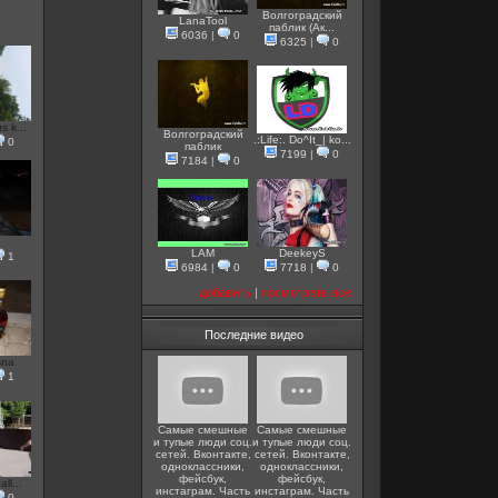
Волгоградский
LanaTool
паблик (Ак...
6036
|
0
6325
|
0
 k...
Волгоградский
.:Life:. Do^It_| ko...
0
паблик
7199
|
0
7184
|
0
LAM
DeekeyS
1
6984
|
0
7718
|
0
добавить
|
посмотреть все
Последние видео
sna
1
Самые смешные
Самые смешные
и тупые люди соц.
и тупые люди соц.
сетей. Вконтакте,
сетей. Вконтакте,
одноклассники,
одноклассники,
фейсбук,
фейсбук,
ll...
инстаграм. Часть
инстаграм. Часть
0