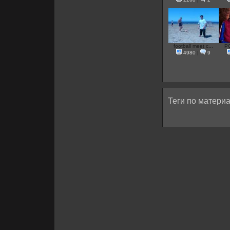
football meet c...
P
4980
|
9
Теги по материа