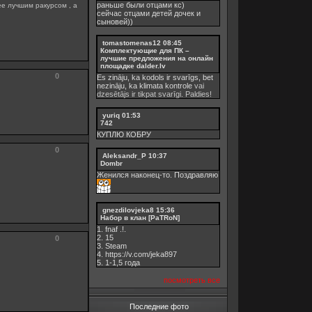
раньше были отцами кс)
е лучшим ракурсом , а
сейчас отцами детей дочек и
сыновей))
tomastomenas12
08:45
Комплектующие для ПК –
лучшие предложения на онлайн
площадке dalder.lv
0
Es zināju, ka kodols ir svarīgs, bet
nezināju, ka
klimata kontrole
vai
dzesētājs ir tikpat svarīgi. Paldies!
yuriq
01:53
742
КУПЛЮ КОБРУ
0
Aleksandr_P
10:37
Dombr
Женился наконец-то. Поздравляю
gnezdilovjeka8
15:36
Набор в клан [PaTRoN]
1. fnaf .!.
2. 15
0
3. Steam
4. https://v.com/jeka897
5. 1-1,5 годa
посмотреть все
Последние фото