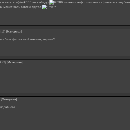
е показатель(kissikEEE не в обиду)
можно и отфотошопить и сфоткаться под боле
ни может быть совсем другое
[
Материал
]
8:19)
как бы пофиг на твоё мнение, веришь?
[
Материал
]
7:45)
[
Материал
]
 подобного.