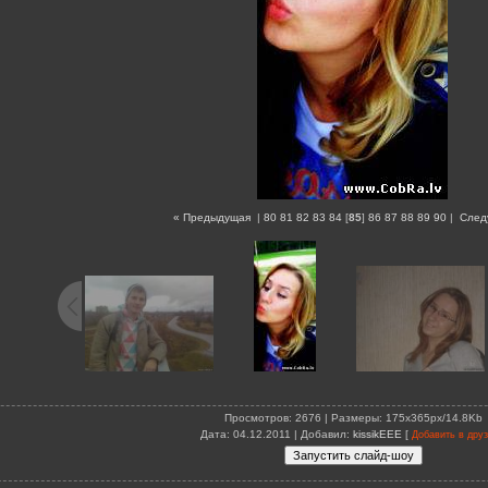
« Предыдущая
|
80
81
82
83
84
[
85
]
86
87
88
89
90
|
След
Просмотров
: 2676 |
Размеры
: 175x365px/14.8Kb
Дата
: 04.12.2011 |
Добавил
:
kissikEEE
[
Добавить в дру