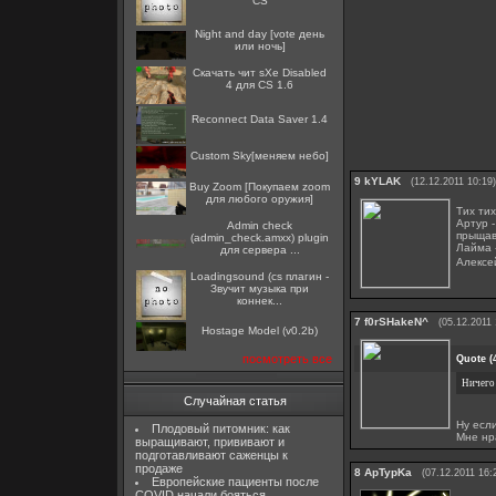
CS
Night and day [vote день
или ночь]
Скачать чит sXe Disabled
4 для CS 1.6
Reconnect Data Saver 1.4
Custom Sky[меняем небо]
9
kYLAK
(12.12.2011 10:19)
Buy Zoom [Покупаем zoom
для любого оружия]
Тих ти
Артур 
Admin check
прыщав
(admin_check.amxx) plugin
Лайма 
для сервера ...
Алексей
Loadingsound (cs плагин -
Звучит музыка при
коннек...
7
f0rSHakeN^
(05.12.2011 
Hostage Model (v0.2b)
посмотреть все
Quote
(
Ничего
Случайная статья
Ну если
Плодовый питомник: как
Мне нра
выращивают, прививают и
подготавливают саженцы к
продаже
8
ApTypKa
(07.12.2011 16:
Европейские пациенты после
COVID начали бояться