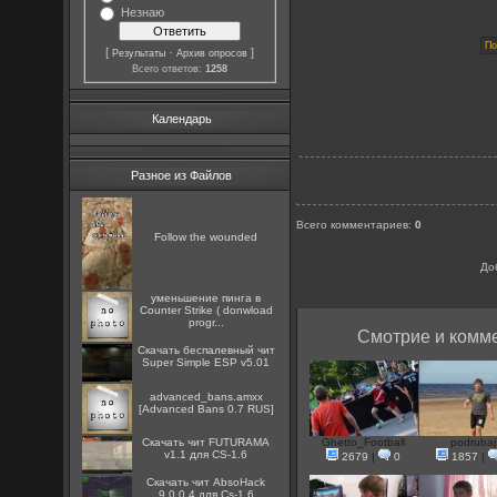
Незнаю
[
·
]
Результаты
Архив опросов
Всего ответов:
1258
Календарь
Разное из Файлов
Всего комментариев
:
0
Follow the wounded
До
уменьшение пинга в
Counter Strike ( donwload
progr...
Смотрие и комме
Скачать беспалевный чит
Super Simple ESP v5.01
advanced_bans.amxx
[Advanced Bans 0.7 RUS]
Скачать чит FUTURAMA
Ghetto_Football
podrubaj
v1.1 для CS-1.6
2679
|
0
1857
|
Скачать чит AbsoHack
9.0.0.4 для Cs-1.6