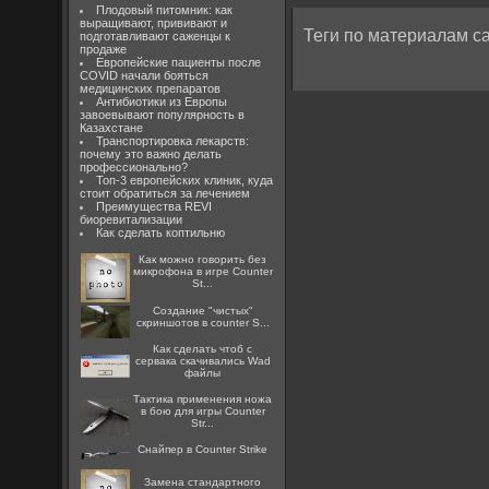
Плодовый питомник: как
выращивают, прививают и
Теги по материалам са
подготавливают саженцы к
продаже
Европейские пациенты после
COVID начали бояться
медицинских препаратов
Антибиотики из Европы
завоевывают популярность в
Казахстане
Транспортировка лекарств:
почему это важно делать
профессионально?
Топ-3 европейских клиник, куда
стоит обратиться за лечением
Преимущества REVI
биоревитализации
Как сделать коптильню
Как можно говорить без
микрофона в игре Counter
St...
Создание "чистых"
скриншотов в counter S...
Как сделать чтоб с
сервака скачивались Wad
файлы
Тактика применения ножа
в бою для игры Counter
Str...
Снайпер в Counter Strike
Замена стандартного