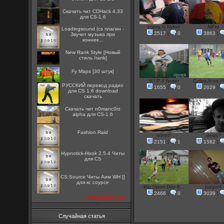
Скачать чит CDHack 4.33
для CS-1.6
cobra.lv Nylon
NiFty
Loadingsound (cs плагин -
2517
|
0
3863
|
Звучит музыка при
коннек...
New Rank Style [Новый
стиль /rank]
Fy Maps [30 штук]
V.I.P // finger
Cobra.lv vs I
РУССКИЙ перевод радио
1655
|
0
2029
|
для CS 1.6 download
скачать
Скачать чит n0manc0rz
alpha для CS-1.6
Fashion Raid
w3ret*
deqq?
2151
|
1
1582
|
Hypnotick-Hook 2.5.4 Читы
для CS
CS:Source Читы Аим WH []
для кс соурсе
Big Sport Day 6...
baqvell
2466
|
0
3039
|
посмотреть все
Случайная статья