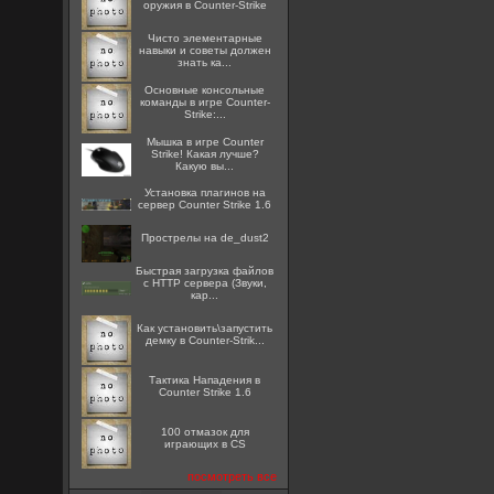
оружия в Counter-Strike
Чисто элементарные
навыки и советы должен
знать ка...
Основные консольные
команды в игре Counter-
Strike:...
Мышка в игре Counter
Strike! Какая лучше?
Какую вы...
Установка плагинов на
сервер Counter Strike 1.6
Прострелы на de_dust2
Быстрая загрузка файлов
с HTTP сервера (Звуки,
кар...
Как установить\запустить
демку в Counter-Strik...
Тактика Нападения в
Counter Strike 1.6
100 отмазок для
играющих в CS
посмотреть все