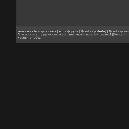
www.cobra.lv
-
карта сайта
|
карта форума
| Дизайн -
podrubaj
| Дизайн данно
По вопросам сотрудничества и рекламы пишите на почту
rusalex11@live.com
Хостинг от
uCoz