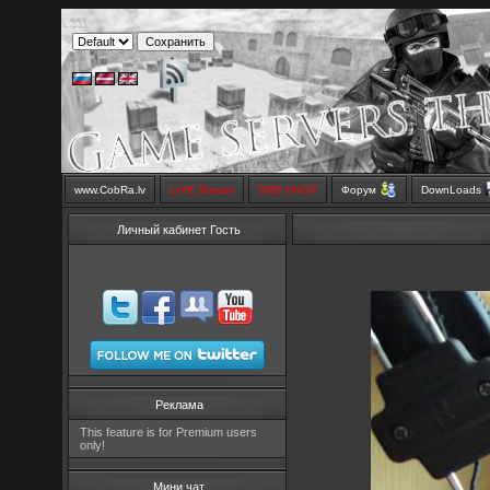
www.CobRa.lv
LIVE Stream
SMS SHOP
Форум
DownLoads
Личный кабинет Гость
Реклама
This feature is for Premium users
only!
Мини чат