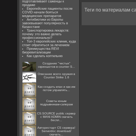
подготавливают саженцы к
продаже
Европейские пациенты после
Теги по материалам са
COVID начали бояться
медицинских препаратов
Антибиотики из Европы
завоевывают популярность в
Казахстане
Транспортировка лекарств:
почему это важно делать
профессионально?
Топ-3 европейских клиник, куда
стоит обратиться за лечением
Преимущества REVI
биоревитализации
Как сделать коптильню
Создание "чистых"
скриншотов в counter S...
Описание всего оружия в
Counter Strike 1.6
Как создать клан и как им
потом управлять...
Советы юным
подрывникам-саперам
CS:SOURCE public сервер
с MANI ADMIN скачать
беспл...
Авторестарт CS сервера!
Serverdoc download/
скачать...