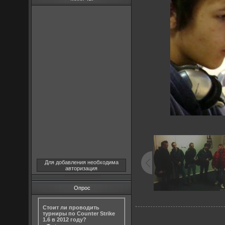
Для добавления необходима
авторизация
Опрос
Стоит ли проводить
турниры по Counter Strike
1.6 в 2012 году?