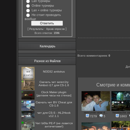
Lan турниры
Online турниры
Lan + online турниры
Не стоит проводить
вообще
[
·
]
Результаты
Архив опросов
Всего ответов:
1596
Календарь
Всего комментариев
:
0
Разное из Файлов
До
NOD32 antivirus
Скачать чит seren1ty
Смотрие и комм
Aimbot r17 для CS-1.6
Clock Maker plugin
[делаем часы на стенах]
Скачать чит BV Cheat для
CS-1.6
rancunier или d...
headache asu
чит для CS:S - HL2Hook
v12.1.1
7279
|
5
1663
|
Чит bi0la PE-F (не ловится
античитами!)