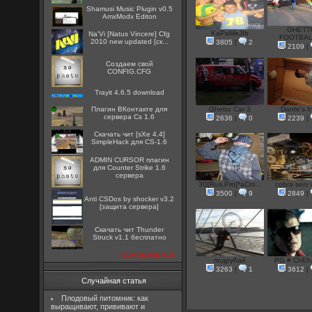
Shamusi Music Plugin v0.5
AmxModx Editon
GHETT
KaPaMeJIb
Na'Vi [Natus Vincere] Cfg
FOOTBALL
2010 new updated [ск...
3805
|
2
2109
|
Создаем свой
CONFIG.CFG
Trayit 4.6.5 download
Плагин ВКонтакте для
Ghetto Car 3
Dante's In
сервера Cs 1.6
2636
|
0
2239
|
Скачать чит [sXe 4.4]
SimpleHack для CS-1.6
ADMIN CURSOR плагин
для Counter Strike 1.6
сервера
3D[Rus.Pro]*aCm...
cobra serv i
3500
|
9
2849
|
Anti CSDos by shocker v3.2
[защита сервера]
Скачать чит Thunder
Struck v1.1 бесплатно
посмотреть все
подрубай
PG # ChEh
3263
|
1
3612
|
Случайная статья
Плодовый питомник: как
выращивают, прививают и