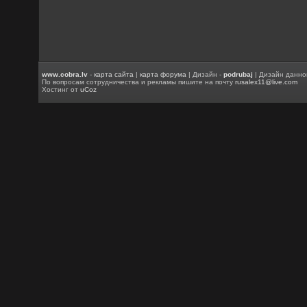
www.cobra.lv
-
карта сайта
|
карта форума
| Дизайн -
podrubaj
| Дизайн данно
По вопросам сотрудничества и рекламы пишите на почту
rusalex11@live.com
Хостинг от
uCoz