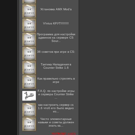
Установка AMX Mod'a
V!ntus КРУТ!!!!!!!!!
Программа для настройки
админов на сервере CS
Sour...
36 советов при игре в CS:
Тактика Нападения в
Counter Strike 1.6
Как правильно стрелять в
игре
F.A.Q. по настройке игры
и сервера Counter Strike
...
как настроить сервер cs
1.6 чтоб его было видно
из...
Чисто элементарные
навыки и советы должен
знать ка...
посмотреть все