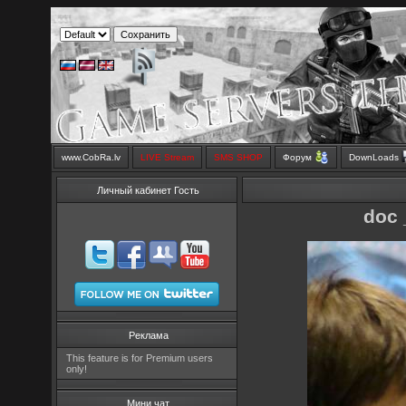
www.CobRa.lv
LIVE Stream
SMS SHOP
Форум
DownLoads
Личный кабинет Гость
doc 
Реклама
This feature is for Premium users
only!
Мини чат