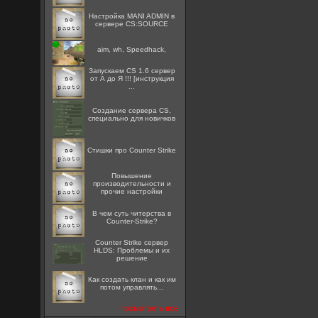
Настройка MANI ADMIN в
сервере CS:SOURCE
aim, wh, Speedhack,
Запускаем CS 1.6 сервер
от А до Я !!! [инструкция
...
Создание сервера CS,
специально для новичков
Стишки про Counter Strike
Повышение
производительности и
прочие настройки
В чем суть читерства в
Counter-Strike?
Counter Strike сервер
HLDS: Проблемы и их
решение
Как создать клан и как им
потом управлять...
посмотреть все