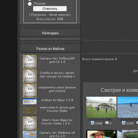
Незнаю
[
·
]
Результаты
Архив опросов
Всего ответов:
1258
Календарь
Разное из Файлов
Скачать Чит FuRiousSP
Всего комментариев
:
0
для CS 1.6
До
CobRa.lv песня ( звучит
при заходе на сервер )
unbanmenu.amxx [плагин
Смотрие и комм
для unban]
Antiban for Myac 1.5.8
www.cobra.lv sprays для
Counter Strike
Cobra.lv vs ISM...
podrubaj [foo
Hide'n Seek Maps for
Counter Strike 1.6 h'...
1998
|
0
2200
|
Скачать чит Wallhack v9
для Cs-1.6