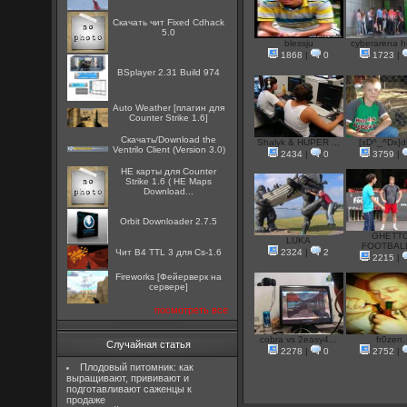
Скачать чит Fixed Cdhack
5.0
blessju
cyberarena h
1868
|
0
1723
|
BSplayer 2.31 Build 974
Auto Weather [плагин для
Counter Strike 1.6]
Скачать/Download the
Shalyk & HUPER ...
[xD^_^Dx]
Ventrilo Client (Version 3.0)
2434
|
0
3759
|
HE карты для Counter
Strike 1.6 ( HE Maps
Download...
Orbit Downloader 2.7.5
GHETT
LUKA
FOOTBALL
Чит B4 TTL 3 для Cs-1.6
2324
|
2
2215
|
Fireworks [Фейерверк на
сервере]
посмотреть все
cobra vs 2easy4...
fr0zen.
Случайная статья
2278
|
0
2752
|
Плодовый питомник: как
выращивают, прививают и
подготавливают саженцы к
продаже