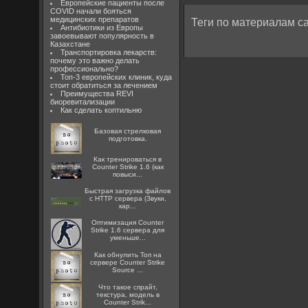
Европейские пациенты после
COVID начали бояться
медицинских препаратов
Теги по материалам са
Антибиотики из Европы
завоевывают популярность в
Казахстане
Транспортировка лекарств:
почему это важно делать
профессионально?
Топ-3 европейских клиник, куда
стоит обратиться за лечением
Преимущества REVI
биоревитализации
Как сделать коптильню
Базовая стрелковая
подготовка.
Как тренироваться в
Counter Strike 1.6 (как
повыси...
Быстрая загрузка файлов
с HTTP сервера (Звуки,
кар...
Оптимизация Counter
Strike 1.6 сервера для
уменьше...
Как обнулить Топ на
сервере Counter Strike
Source ...
Что такое спрайт,
текстура, модель в
Counter Strik...