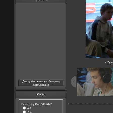
« Пре
Для добавления необходима
авторизация
Опрос
Есть ли у Вас STEAM?
Да
Нет