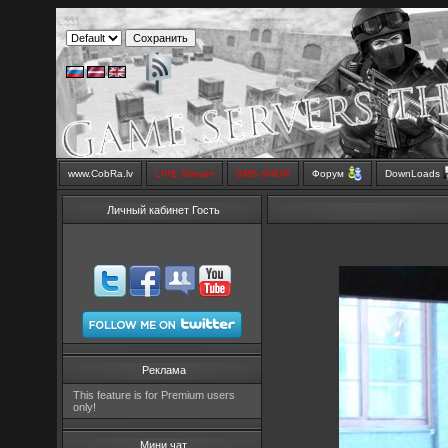
www.CobRa.lv
LIVE Stream
SMS SHOP
Форум
DownLoads
Личный кабинет Гость
Реклама
This feature is for Premium users
only!
Мини чат