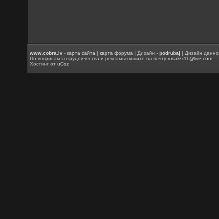
www.cobra.lv
-
карта сайта
|
карта форума
| Дизайн -
podrubaj
| Дизайн данно
По вопросам сотрудничества и рекламы пишите на почту
rusalex11@live.com
Хостинг от
uCoz