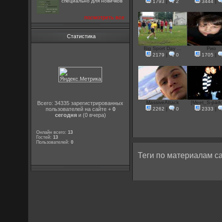
специально для новичков
1793
|
2
3444
|
посмотреть все
Статистика
Big Sport Day ...
Pио
2179
|
0
1705
|
MassiveAttack
[Meet_S-parky
Всего: 34335 зарегистрированных
пользователей на сайте +
0
2262
|
0
2333
|
сегодня
и (0 вчера)
Онлайн всего:
13
Гостей:
13
Пользователей:
0
Теги по материалам са