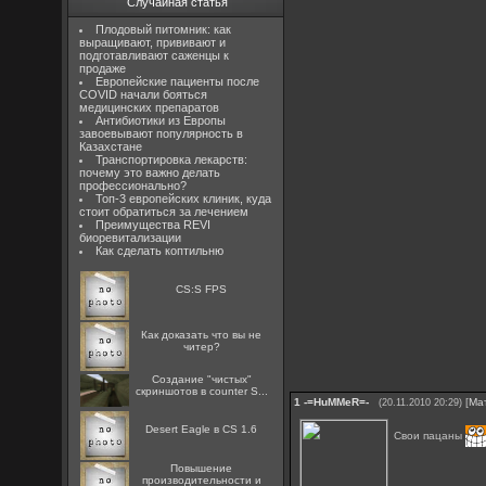
Случайная статья
Плодовый питомник: как
выращивают, прививают и
подготавливают саженцы к
продаже
Европейские пациенты после
COVID начали бояться
медицинских препаратов
Антибиотики из Европы
завоевывают популярность в
Казахстане
Транспортировка лекарств:
почему это важно делать
профессионально?
Топ-3 европейских клиник, куда
стоит обратиться за лечением
Преимущества REVI
биоревитализации
Как сделать коптильню
CS:S FPS
Как доказать что вы не
читер?
Создание "чистых"
скриншотов в counter S...
1
-=HuMMeR=-
[
Ма
(20.11.2010 20:29)
Desert Eagle в CS 1.6
Свои пацаны
Повышение
производительности и