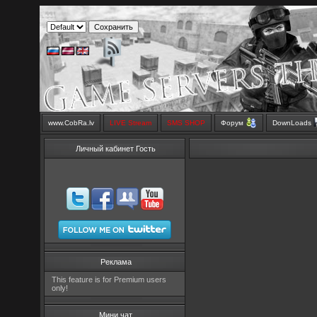
www.CobRa.lv
LIVE Stream
SMS SHOP
Форум
DownLoads
Личный кабинет Гость
Реклама
This feature is for Premium users
only!
Мини чат