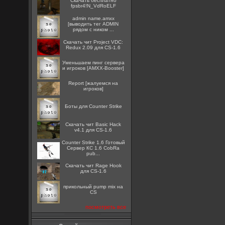
Скачать бесплатно
fpsbr4!N_VdRoELF
admin name.amxx
[выводить тег ADMIN
рядом с ником ...
Скачать чит Project VDC:
Redux 2.09 для CS-1.6
Уменьшаем пинг сервера
и игроков [AMXX-Booster]
Report [жалуемся на
игроков]
Боты для Counter Strike
Скачать чит Basic Hack
v4.1 для CS-1.6
Counter Strike 1.6 Готовый
Сервер КС 1.6 CobRa
pub...
Скачать чит Rage Hook
для CS-1.6
прикольный pump mix на
CS
посмотреть все