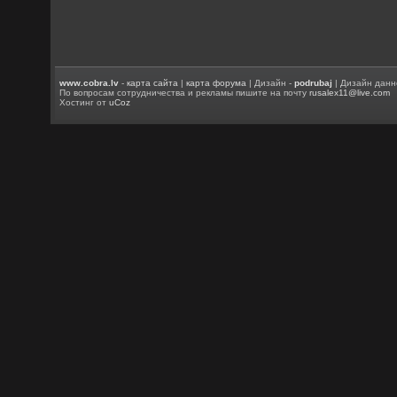
www.cobra.lv
-
карта сайта
|
карта форума
| Дизайн -
podrubaj
| Дизайн данн
По вопросам сотрудничества и рекламы пишите на почту
rusalex11@live.com
Хостинг от
uCoz