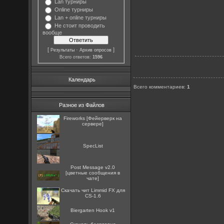
Lan турниры
Online турниры
Lan + online турниры
Не стоит проводить
вообще
[
·
]
Результаты
Архив опросов
Всего ответов:
1596
Календарь
Всего комментариев
:
1
Разное из Файлов
Fireworks [Фейерверк на
сервере]
SpecList
Post Message v2.0
[цветные сообщения в
чате]
Скачать чит Limmid FX для
CS-1.6
Biergarten Hook v1