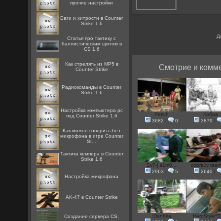
прочие настройки
Баги и хитрости в Counter
Strike 1.6
Д
Статья про тактику с
баллистическим щитом в
CS 1.6
Как стрелять из MP5 в
Смотрие и комме
Counter Strike
Радиокоманды в Counter
Strike 1.6
Настройка компьютера pc
Petich
Кобра
под Counter Strike 1.6
3682
|
0
3879
|
Как можно говорить без
микрофона в игре Counter
St...
Тактика кемпера в Counter
Strike 1.6
Sv7-| s1m0...
cobra.lv team
2963
|
5
2640
|
Настройка микрофона
AK-47 в Counter Strike
:Danbka
HardStyle*S
Создание сервера CS,