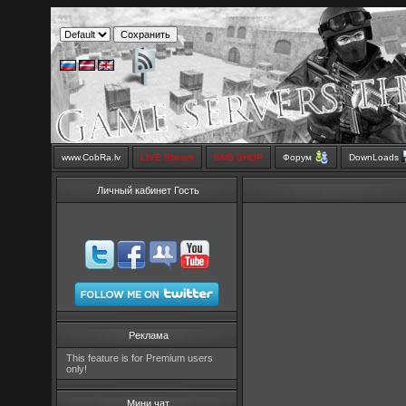
www.CobRa.lv
LIVE Stream
SMS SHOP
Форум
DownLoads
Личный кабинет Гость
Реклама
This feature is for Premium users
only!
Мини чат