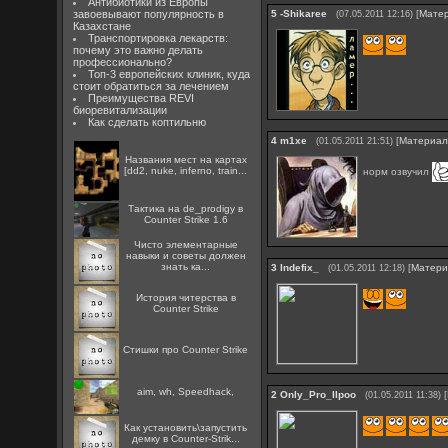
Антибиотики из Европы
завоевывают популярность в
5
-Shikaree
[
Мате
(07.05.2011 12:16)
Казахстане
Транспортировка лекарств:
почему это важно делать
профессионально?
Топ-3 европейских клиник, куда
стоит обратиться за лечением
Преимущества REVI
биоревитализации
Как сделать коптильню
4
m1xe
[
Материа
(01.05.2011 21:51)
Названия мест на картах
[dd2, nuke, inferno, train...
норм озвучил
Тактика на de_prodigy в
Counter Strike 1.6
Чисто элементарные
навыки и советы должен
знать ка...
3
Indefix_
[
Матери
(01.05.2011 12:18)
История читерства в
Counter Strike
Стишки про Counter Strike
aim, wh, Speedhack,
2
Only_Pro_IIpoo
[
(01.05.2011 11:38)
Как установить\запустить
демку в Counter-Strik...