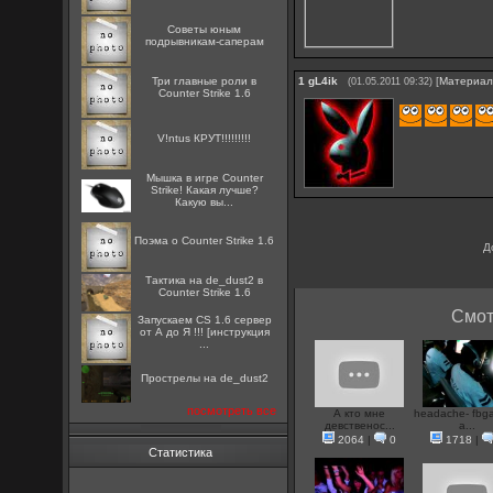
Советы юным
подрывникам-саперам
Три главные роли в
1
gL4ik
[
Материа
(01.05.2011 09:32)
Counter Strike 1.6
V!ntus КРУТ!!!!!!!!!
Мышка в игре Counter
Strike! Какая лучше?
Какую вы...
Поэма о Counter Strike 1.6
Д
Тактика на de_dust2 в
Counter Strike 1.6
Смот
Запускаем CS 1.6 сервер
от А до Я !!! [инструкция
...
Прострелы на de_dust2
посмотреть все
А кто мне
headache- fbg
девственос...
a...
2064
|
0
1718
|
Статистика