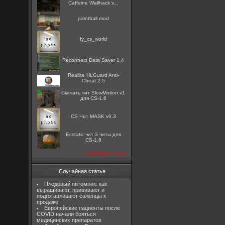
Caffeine Wallhack v...
paintball mod
fy_cs_world
Reconnect Data Saver 1.4
Reallite HLGuard Anti-
Cheat 2.5
Скачать чит SlowMotion v1
для CS-1.6
CS Чит MASK v0.3
Ecstatic чит 3 читы для
CS-1.6
посмотреть все
Случайная статья
Плодовый питомник: как
выращивают, прививают и
подготавливают саженцы к
продаже
Европейские пациенты после
COVID начали бояться
медицинских препаратов