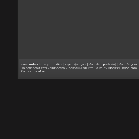
www.cobra.lv
-
карта сайта
|
карта форума
| Дизайн -
podrubaj
| Дизайн данн
По вопросам сотрудничества и рекламы пишите на почту
rusalex11@live.com
Хостинг от
uCoz