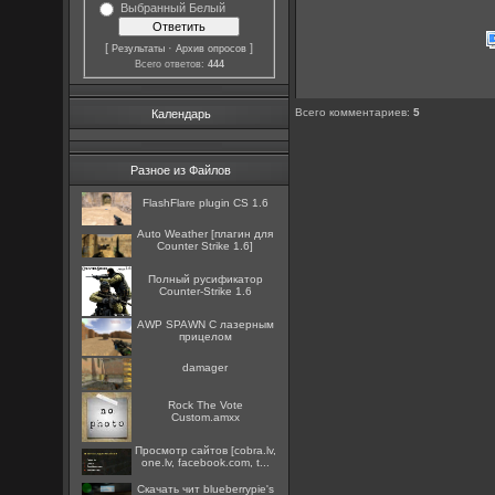
Выбранный Белый
[
·
]
Результаты
Архив опросов
Всего ответов:
444
Всего комментариев
:
5
Календарь
Разное из Файлов
FlashFlare plugin CS 1.6
Auto Weather [плагин для
Counter Strike 1.6]
Полный русификатор
Counter-Strike 1.6
AWP SPAWN С лазерным
прицелом
damager
Rock The Vote
Custom.amxx
Просмотр сайтов [cobra.lv,
one.lv, facebook.com, t...
Скачать чит blueberrypie's