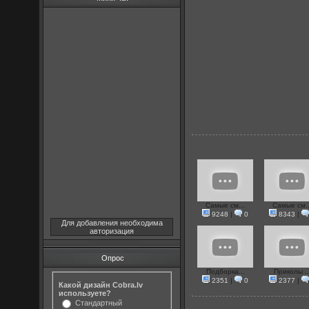
Самые см...
Самые см..
9248
|
0
8343
|
Для добавления необходима
авторизация
Опрос
Подборка...
Приколы ..
2351
|
0
2377
|
Какой дизайн Cobra.lv
используете?
Стандартный