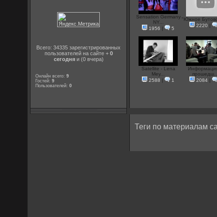
Sensation Germany
"Южное Бутово
NY...
2220
|
1956
|
5
Всего: 34335 зарегистрированных
пользователей на сайте +
0
сегодня
и (0 вчера)
Satellite - Lena
Информаци
Mey...
прошeдш..
Онлайн всего:
9
2588
|
1
2084
|
Гостей:
9
Пользователей:
0
Теги по материалам са